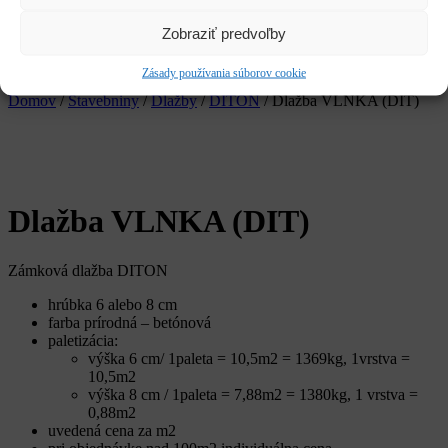
Služby
Kariéra
Zobraziť predvoľby
CLOSE
Zásady používania súborov cookie
Hľadať:
Vyhľadávanie
Domov
/
Stavebniny
/
Dlažby
/
DITON
/ Dlažba VLNKA (DIT)
Dlažba VLNKA (DIT)
Zámková dlažba DITON
hrúbka 6 alebo 8 cm
farba prírodná – betónová
paletizácia:
výška 6 cm/ 1paleta = 10,5m2 = 1369kg, 1vrstva =
10,5m2
výška 8 cm / 1paleta = 7,88m2 = 1380kg, 1 vrstva =
0,88m2
uvedená cena za m2