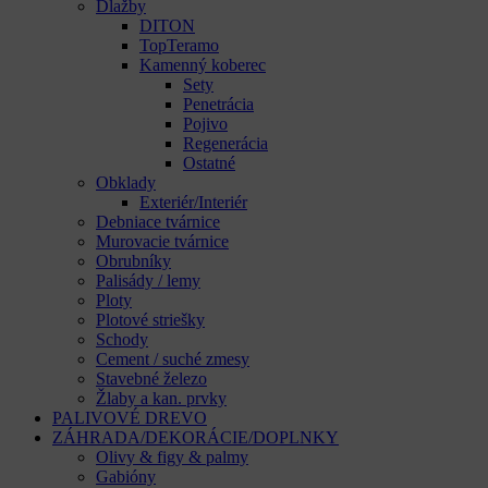
Dlažby
DITON
TopTeramo
Kamenný koberec
Sety
Penetrácia
Pojivo
Regenerácia
Ostatné
Obklady
Exteriér/Interiér
Debniace tvárnice
Murovacie tvárnice
Obrubníky
Palisády / lemy
Ploty
Plotové striešky
Schody
Cement / suché zmesy
Stavebné železo
Žlaby a kan. prvky
PALIVOVÉ DREVO
ZÁHRADA/DEKORÁCIE/DOPLNKY
Olivy & figy & palmy
Gabióny