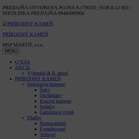
Skip
PREDAJŇA OTVORENÁ PO-PIA 8-17HOD | SOB 8-12 HO |
to
INFOLINKA PREDAJŇA 0948/680966
content
PRÍRODNÝ KAMEŇ
MSP MARTIŠ, s.r.o.
MENU
O NÁS
AKCIE
Výpredaj & II. akosť
PRÍRODNÝ KAMEŇ
Dekoračné kamene
Štrky
Okrúhliaky
Kusové kamene
Solitéry
Gabiónová výplň
Dlažby
Nepravidelné
Formátované
Tehlové