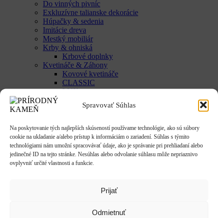
Do vinných pivníc
Exkluzívne talianske dekorácie
Húpačky & sedenia
Imitácie dreva
Mestký mobiliár
Krby & ohniská
Krbové doplnky
Kvetináče & Záhony
Kovové kvetináče
CLASSIC
LUX
SMART
Spravovať Súhlas
Vyvýšené záhony
Studne / fontány
Reliéfy
Na poskytovanie tých najlepších skúseností používame technológie, ako sú súbory
Rôzne
cookie na ukladanie a/alebo prístup k informáciám o zariadení. Súhlas s týmito
Sochy
technológiami nám umožní spracovávať údaje, ako je správanie pri prehliadaní alebo
Anjeli & Sv. sochy
jedinečné ID na tejto stránke. Nesúhlas alebo odvolanie súhlasu môže nepriaznivo
Betlehem
ovplyvniť určité vlastnosti a funkcie.
Japonsko
Rôzne
Umenie
Prijať
Zvieratá
Striešky & Parapety
Odmietnuť
Tienidlá & Svietidlá