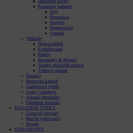
Dlažobné kocky
Kamenný koberec
Sety
Penetrácia
Spojivo
Regenerácia
Ostatné
Obklady
Nepravidelné
Formátované
Panely
Remienky & Mondy
Skalný obklad/Rockface
Tehlový obklad
Šlapáky
Murovací kameň
Gabiónová výplň
Lemy / parapety
Sekané obrubníky
Ošetrenie kameňa
STAVEBNÉ ŠTRKY
Lomové (drvené)
Riečne (omývané)
Piesok
STAVEBNINY