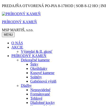
Skip
PREDAJŇA OTVORENÁ PO-PIA 8-17HOD | SOB 8-12 HO | IN
to
content
PRÍRODNÝ KAMEŇ
MSP MARTIŠ, s.r.o.
MENU
O NÁS
AKCIE
Výpredaj & II. akosť
PRÍRODNÝ KAMEŇ
Dekoračné kamene
Štrky
Okrúhliaky
Kusové kamene
Solitéry
Gabiónová výplň
Dlažby
Nepravidelné
Formátované
Tehlové
Dlažobné kocky