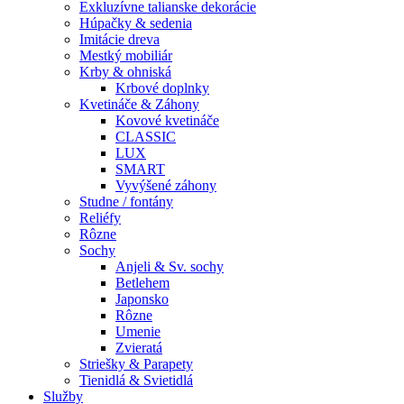
Exkluzívne talianske dekorácie
Húpačky & sedenia
Imitácie dreva
Mestký mobiliár
Krby & ohniská
Krbové doplnky
Kvetináče & Záhony
Kovové kvetináče
CLASSIC
LUX
SMART
Vyvýšené záhony
Studne / fontány
Reliéfy
Rôzne
Sochy
Anjeli & Sv. sochy
Betlehem
Japonsko
Rôzne
Umenie
Zvieratá
Striešky & Parapety
Tienidlá & Svietidlá
Služby