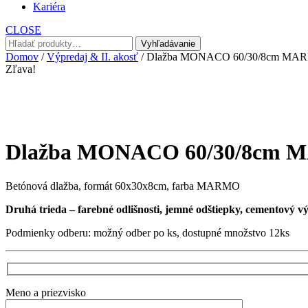
Kariéra
CLOSE
Hľadať:
Vyhľadávanie
Domov
/
Výpredaj & II. akosť
/ Dlažba MONACO 60/30/8cm MARMO
Zľava!
Dlažba MONACO 60/30/8cm MA
Betónová dlažba, formát 60x30x8cm, farba MARMO
Druhá trieda – farebné odlišnosti, jemné odštiepky, cementový vý
Podmienky odberu: možný odber po ks, dostupné množstvo 12ks
Meno a priezvisko