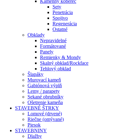
Kamenný koberec
Sety
Penetrácia
Spojivo
Regenerácia
Ostatné
Obklady
Nepravidelné
Formátované
Panely
Remienky & Mondy
Skalný obklad/Rockface
Tehlový obklad
Šlapáky
Murovací kameň
Gabiónová výplň
Lemy / parapety
Sekané obrubníky
Ošetrenie kameňa
STAVEBNÉ ŠTRKY
Lomové (drvené)
Riečne (omývané)
Piesok
STAVEBNINY
Dlažby