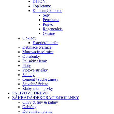
DITON
TopTeramo
Kamenný koberec
Sety
Penetrácia
Pojivo
Regenerácia
Ostatné
Obklady
Exteriér/Interiér
Debniace tvárnice
Murovacie tvárnice
Obrubníky
Palisády / lemy
Ploty
Plotové striešky
Schody
Cement / suché zmesy
Stavebné železo
Žlaby a kan. prvky
PALIVOVÉ DREVO
ZÁHRADA/DEKORÁCIE/DOPLNKY
Olivy & figy & palmy
Gabióny
Do vinných pivníc