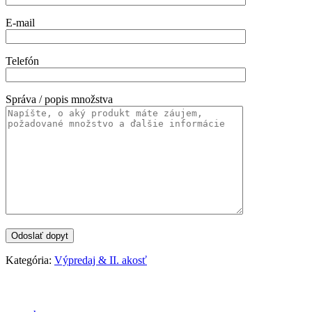
E-mail
Telefón
Správa / popis množstva
Kategória:
Výpredaj & II. akosť
Categories