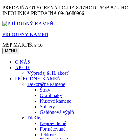
Skip
PREDAJŇA OTVORENÁ PO-PIA 8-17HOD | SOB 8-12 HO |
to
INFOLINKA PREDAJŇA 0948/680966
content
PRÍRODNÝ KAMEŇ
MSP MARTIŠ, s.r.o.
MENU
O NÁS
AKCIE
Výpredaj & II. akosť
PRÍRODNÝ KAMEŇ
Dekoračné kamene
Štrky
Okrúhliaky
Kusové kamene
Solitéry
Gabiónová výplň
Dlažby
Nepravidelné
Formátované
Tehlové