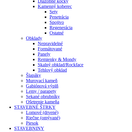
Dlažobné kocky
Kamenný koberec
Sety
Penetrácia
Spojivo
Regenerácia
Ostatné
Obklady
Nepravidelné
Formátované
Panely
Remienky & Mondy
Skalný obklad/Rockface
Tehlový obklad
Šlapáky
Murovací kameň
Gabiónová výplň
Lemy / parapety
Sekané obrubníky
Ošetrenie kameňa
STAVEBNÉ ŠTRKY
Lomové (drvené)
Riečne (omývané)
Piesok
STAVEBNINY