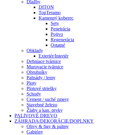
Dlažby
DITON
TopTeramo
Kamenný koberec
Sety
Penetrácia
Pojivo
Regenerácia
Ostatné
Obklady
Exteriér/Interiér
Debniace tvárnice
Murovacie tvárnice
Obrubníky
Palisády / lemy
Ploty
Plotové striešky
Schody
Cement / suché zmesy
Stavebné železo
Žlaby a kan. prvky
PALIVOVÉ DREVO
ZÁHRADA/DEKORÁCIE/DOPLNKY
Olivy & figy & palmy
Gabióny