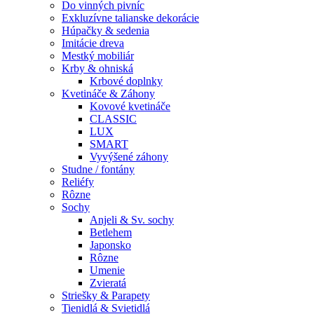
Do vinných pivníc
Exkluzívne talianske dekorácie
Húpačky & sedenia
Imitácie dreva
Mestký mobiliár
Krby & ohniská
Krbové doplnky
Kvetináče & Záhony
Kovové kvetináče
CLASSIC
LUX
SMART
Vyvýšené záhony
Studne / fontány
Reliéfy
Rôzne
Sochy
Anjeli & Sv. sochy
Betlehem
Japonsko
Rôzne
Umenie
Zvieratá
Striešky & Parapety
Tienidlá & Svietidlá