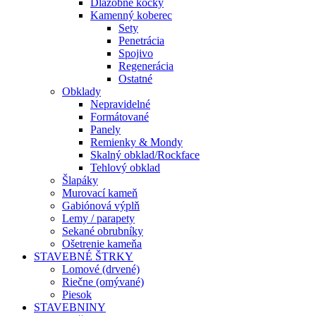
Dlažobné kocky
Kamenný koberec
Sety
Penetrácia
Spojivo
Regenerácia
Ostatné
Obklady
Nepravidelné
Formátované
Panely
Remienky & Mondy
Skalný obklad/Rockface
Tehlový obklad
Šlapáky
Murovací kameň
Gabiónová výplň
Lemy / parapety
Sekané obrubníky
Ošetrenie kameňa
STAVEBNÉ ŠTRKY
Lomové (drvené)
Riečne (omývané)
Piesok
STAVEBNINY