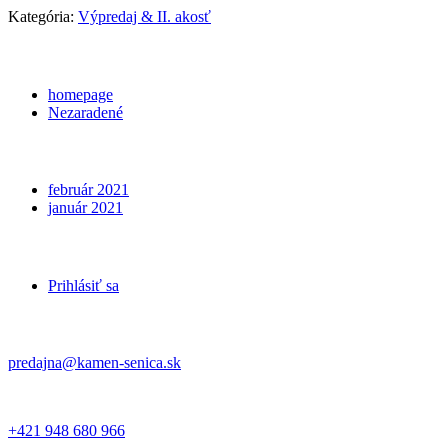
Kategória:
Výpredaj & II. akosť
Categories
homepage
Nezaradené
Archives
február 2021
január 2021
Meta
Prihlásiť sa
Kontakt
predajna@kamen-senica.sk
_ _
+421 948 680 966