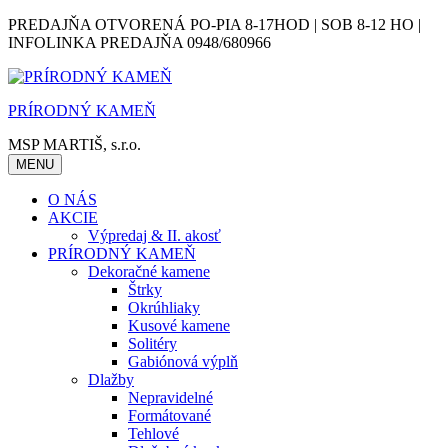
Skip
PREDAJŇA OTVORENÁ PO-PIA 8-17HOD | SOB 8-12 HO |
to
INFOLINKA PREDAJŇA 0948/680966
content
PRÍRODNÝ KAMEŇ
MSP MARTIŠ, s.r.o.
MENU
O NÁS
AKCIE
Výpredaj & II. akosť
PRÍRODNÝ KAMEŇ
Dekoračné kamene
Štrky
Okrúhliaky
Kusové kamene
Solitéry
Gabiónová výplň
Dlažby
Nepravidelné
Formátované
Tehlové