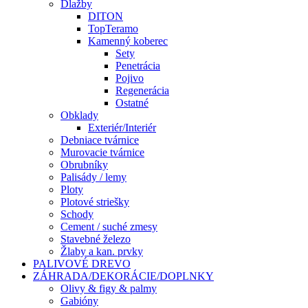
Dlažby
DITON
TopTeramo
Kamenný koberec
Sety
Penetrácia
Pojivo
Regenerácia
Ostatné
Obklady
Exteriér/Interiér
Debniace tvárnice
Murovacie tvárnice
Obrubníky
Palisády / lemy
Ploty
Plotové striešky
Schody
Cement / suché zmesy
Stavebné železo
Žlaby a kan. prvky
PALIVOVÉ DREVO
ZÁHRADA/DEKORÁCIE/DOPLNKY
Olivy & figy & palmy
Gabióny