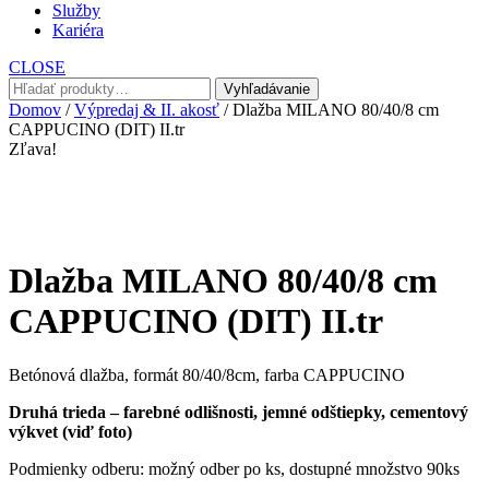
Služby
Kariéra
CLOSE
Hľadať:
Vyhľadávanie
Domov
/
Výpredaj & II. akosť
/ Dlažba MILANO 80/40/8 cm
CAPPUCINO (DIT) II.tr
Zľava!
Dlažba MILANO 80/40/8 cm
CAPPUCINO (DIT) II.tr
Betónová dlažba, formát 80/40/8cm, farba CAPPUCINO
Druhá trieda – farebné odlišnosti, jemné odštiepky, cementový
výkvet (viď foto)
Podmienky odberu: možný odber po ks, dostupné množstvo 90ks