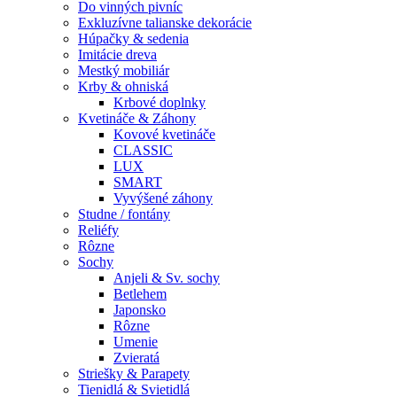
Do vinných pivníc
Exkluzívne talianske dekorácie
Húpačky & sedenia
Imitácie dreva
Mestký mobiliár
Krby & ohniská
Krbové doplnky
Kvetináče & Záhony
Kovové kvetináče
CLASSIC
LUX
SMART
Vyvýšené záhony
Studne / fontány
Reliéfy
Rôzne
Sochy
Anjeli & Sv. sochy
Betlehem
Japonsko
Rôzne
Umenie
Zvieratá
Striešky & Parapety
Tienidlá & Svietidlá