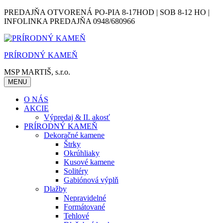
Skip
PREDAJŇA OTVORENÁ PO-PIA 8-17HOD | SOB 8-12 HO |
to
INFOLINKA PREDAJŇA 0948/680966
content
PRÍRODNÝ KAMEŇ
MSP MARTIŠ, s.r.o.
MENU
O NÁS
AKCIE
Výpredaj & II. akosť
PRÍRODNÝ KAMEŇ
Dekoračné kamene
Štrky
Okrúhliaky
Kusové kamene
Solitéry
Gabiónová výplň
Dlažby
Nepravidelné
Formátované
Tehlové