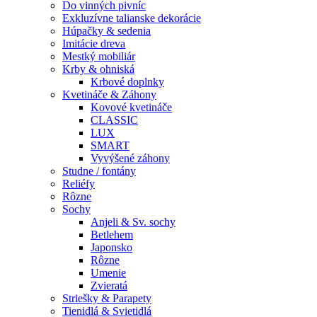
Do vinných pivníc
Exkluzívne talianske dekorácie
Húpačky & sedenia
Imitácie dreva
Mestký mobiliár
Krby & ohniská
Krbové doplnky
Kvetináče & Záhony
Kovové kvetináče
CLASSIC
LUX
SMART
Vyvýšené záhony
Studne / fontány
Reliéfy
Rôzne
Sochy
Anjeli & Sv. sochy
Betlehem
Japonsko
Rôzne
Umenie
Zvieratá
Striešky & Parapety
Tienidlá & Svietidlá