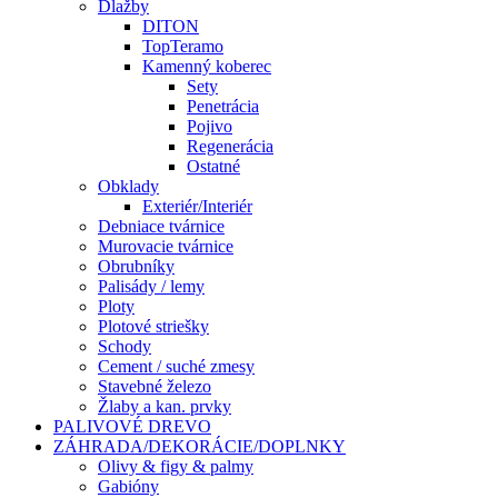
Dlažby
DITON
TopTeramo
Kamenný koberec
Sety
Penetrácia
Pojivo
Regenerácia
Ostatné
Obklady
Exteriér/Interiér
Debniace tvárnice
Murovacie tvárnice
Obrubníky
Palisády / lemy
Ploty
Plotové striešky
Schody
Cement / suché zmesy
Stavebné železo
Žlaby a kan. prvky
PALIVOVÉ DREVO
ZÁHRADA/DEKORÁCIE/DOPLNKY
Olivy & figy & palmy
Gabióny