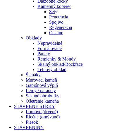
Dlažobné kocky
Kamenný koberec
Sety
Penetrácia
Spojivo
Regenerácia
Ostatné
Obklady
Nepravidelné
Formátované
Panely
Remienky & Mondy
Skalný obklad/Rockface
Tehlový obklad
Šlapáky
Murovací kameň
Gabiónová výplň
Lemy / parapety
Sekané obrubníky
Ošetrenie kameňa
STAVEBNÉ ŠTRKY
Lomové (drvené)
Riečne (omývané)
Piesok
STAVEBNINY