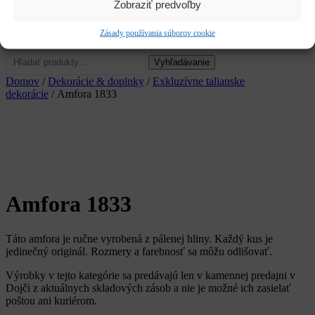
Zobraziť predvoľby
Služby
Kariéra
Zásady používania súborov cookie
CLOSE
Hľadať:
Vyhľadávanie
Domov
/
Dekorácie & doplnky
/
Exkluzívne talianske
dekorácie
/ Amfora 1833
Amfora 1833
Táto amfora je ručne vyrobená z pálenej hliny. Každý kus je
jedinečný originál. Rozmery a farebnosť sa môžu odlišovať.
Výrobky v tejto kategórie sa predávajú len v kamennej predajni v
Dojči z aktuálnych skladových zásob a nie je možné ich zasielať
poštou ani kuriérom.