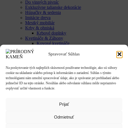
Do vinných pivníc
Exkluzívne talianske dekorácie
Húpačky & sedenia
Imitácie dreva
Mestký mobiliár
Krby & ohniská
Krbové doplnky
Kvetináče & Záhony
Kovové kvetináče
CLASSIC
LUX
Spravovať Súhlas
SMART
Vyvýšené záhony
Na poskytovanie tých najlepších skúseností používame technológie, ako sú súbory
Studne / fontány
cookie na ukladanie a/alebo prístup k informáciám o zariadení. Súhlas s týmito
Reliéfy
technológiami nám umožní spracovávať údaje, ako je správanie pri prehliadaní alebo
Rôzne
jedinečné ID na tejto stránke. Nesúhlas alebo odvolanie súhlasu môže nepriaznivo
Sochy
ovplyvniť určité vlastnosti a funkcie.
Anjeli & Sv. sochy
Betlehem
Japonsko
Prijať
Rôzne
Umenie
Zvieratá
Odmietnuť
Striešky & Parapety
Tienidlá & Svietidlá