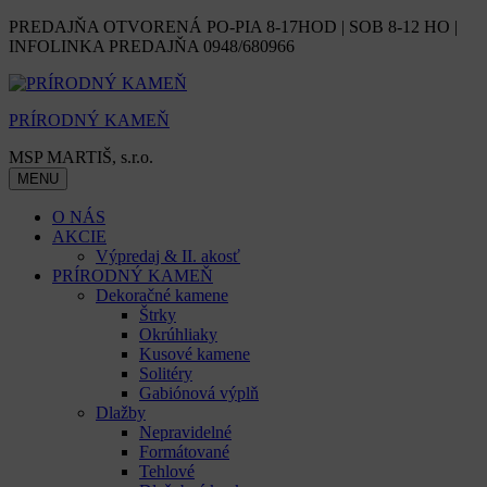
Skip
PREDAJŇA OTVORENÁ PO-PIA 8-17HOD | SOB 8-12 HO |
to
INFOLINKA PREDAJŇA 0948/680966
content
PRÍRODNÝ KAMEŇ
MSP MARTIŠ, s.r.o.
MENU
O NÁS
AKCIE
Výpredaj & II. akosť
PRÍRODNÝ KAMEŇ
Dekoračné kamene
Štrky
Okrúhliaky
Kusové kamene
Solitéry
Gabiónová výplň
Dlažby
Nepravidelné
Formátované
Tehlové