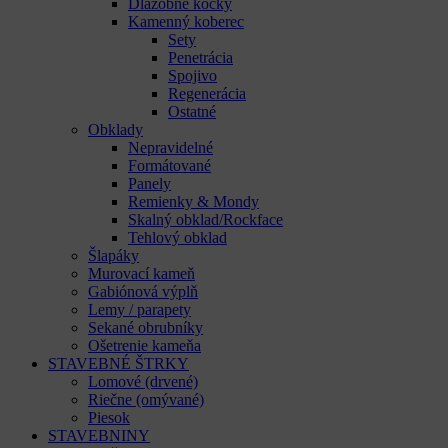
Dlažobné kocky
Kamenný koberec
Sety
Penetrácia
Spojivo
Regenerácia
Ostatné
Obklady
Nepravidelné
Formátované
Panely
Remienky & Mondy
Skalný obklad/Rockface
Tehlový obklad
Šlapáky
Murovací kameň
Gabiónová výplň
Lemy / parapety
Sekané obrubníky
Ošetrenie kameňa
STAVEBNÉ ŠTRKY
Lomové (drvené)
Riečne (omývané)
Piesok
STAVEBNINY