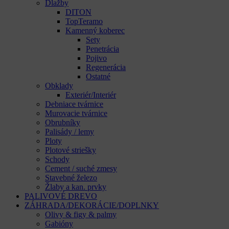
Dlažby
DITON
TopTeramo
Kamenný koberec
Sety
Penetrácia
Pojivo
Regenerácia
Ostatné
Obklady
Exteriér/Interiér
Debniace tvárnice
Murovacie tvárnice
Obrubníky
Palisády / lemy
Ploty
Plotové striešky
Schody
Cement / suché zmesy
Stavebné železo
Žlaby a kan. prvky
PALIVOVÉ DREVO
ZÁHRADA/DEKORÁCIE/DOPLNKY
Olivy & figy & palmy
Gabióny