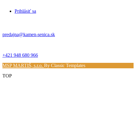
Prihlásiť sa
Kontakt
predajna@kamen-senica.sk
_ _
+421 948 680 966
MSP MARTIŠ, s.r.o.
By Classic Templates
TOP