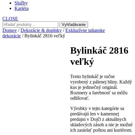
Služby
Kariéra
CLOSE
Hľadať:
Vyhľadávanie
Domov
/
Dekorácie & doplnky
/
Exkluzívne talianske
dekorácie
/ Bylinkáč 2816 veľký
Bylinkáč 2816
veľký
Tento bylinkáč je ručne
vyrobený z pálenej hliny. Každý
kus je jedinečný originál.
Rozmery a farebnosť sa môžu
odlišovať.
Výrobky v tejto kategórie sa
predávajú len v kamennej
predajni v Dojči z aktuálnych
skladových zásob a nie je možné
ich zasielať poštou ani kuriérom.