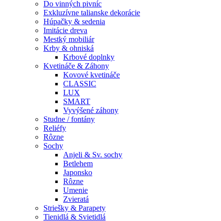
Do vinných pivníc
Exkluzívne talianske dekorácie
Húpačky & sedenia
Imitácie dreva
Mestký mobiliár
Krby & ohniská
Krbové doplnky
Kvetináče & Záhony
Kovové kvetináče
CLASSIC
LUX
SMART
Vyvýšené záhony
Studne / fontány
Reliéfy
Rôzne
Sochy
Anjeli & Sv. sochy
Betlehem
Japonsko
Rôzne
Umenie
Zvieratá
Striešky & Parapety
Tienidlá & Svietidlá