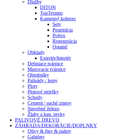
Dlažby
DITON
TopTeramo
Kamenný koberec
Sety
Penetrácia
Pojivo
Regenerácia
Ostatné
Obklady
Exteriér/Interiér
Debniace tvárnice
Murovacie tvárnice
Obrubníky
Palisády / lemy
Ploty
Plotové striešky
Schody
Cement / suché zmesy
Stavebné železo
Žlaby a kan. prvky
PALIVOVÉ DREVO
ZÁHRADA/DEKORÁCIE/DOPLNKY
Olivy & figy & palmy
Gabióny