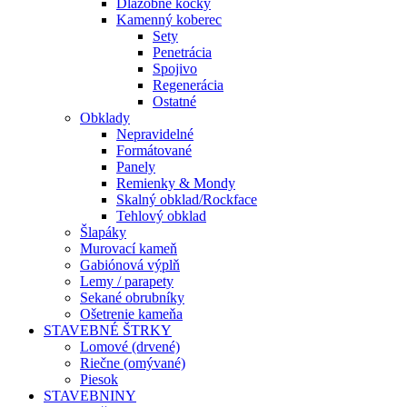
Dlažobné kocky
Kamenný koberec
Sety
Penetrácia
Spojivo
Regenerácia
Ostatné
Obklady
Nepravidelné
Formátované
Panely
Remienky & Mondy
Skalný obklad/Rockface
Tehlový obklad
Šlapáky
Murovací kameň
Gabiónová výplň
Lemy / parapety
Sekané obrubníky
Ošetrenie kameňa
STAVEBNÉ ŠTRKY
Lomové (drvené)
Riečne (omývané)
Piesok
STAVEBNINY