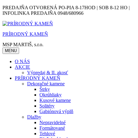
Skip
PREDAJŇA OTVORENÁ PO-PIA 8-17HOD | SOB 8-12 HO |
to
INFOLINKA PREDAJŇA 0948/680966
content
PRÍRODNÝ KAMEŇ
MSP MARTIŠ, s.r.o.
MENU
O NÁS
AKCIE
Výpredaj & II. akosť
PRÍRODNÝ KAMEŇ
Dekoračné kamene
Štrky
Okrúhliaky
Kusové kamene
Solitéry
Gabiónová výplň
Dlažby
Nepravidelné
Formátované
Tehlové