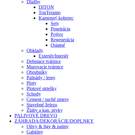
Dlažby
DITON
TopTeramo
Kamenný koberec
Sety
Penetrácia
Pojivo
Regenerácia
Ostatné
Obklady
Exteriér/Interiér
Debniace tvárnice
Murovacie tvárnice
Obrubníky
Palisády / lemy
Ploty
Plotové striešky
Schody
Cement / suché zmesy
Stavebné železo
Žlaby a kan. prvky
PALIVOVÉ DREVO
ZÁHRADA/DEKORÁCIE/DOPLNKY
Olivy & figy & palmy
Gabióny