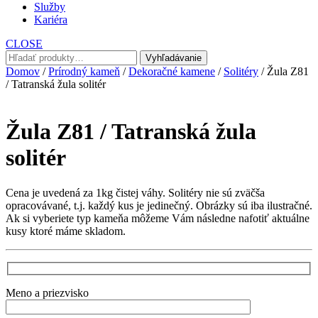
Služby
Kariéra
CLOSE
Hľadať:
Vyhľadávanie
Domov
/
Prírodný kameň
/
Dekoračné kamene
/
Solitéry
/ Žula Z81
/ Tatranská žula solitér
Žula Z81 / Tatranská žula
solitér
Cena je uvedená za 1kg čistej váhy. Solitéry nie sú zväčša
opracovávané, t.j. každý kus je jedinečný. Obrázky sú iba ilustračné.
Ak si vyberiete typ kameňa môžeme Vám následne nafotiť aktuálne
kusy ktoré máme skladom.
Meno a priezvisko