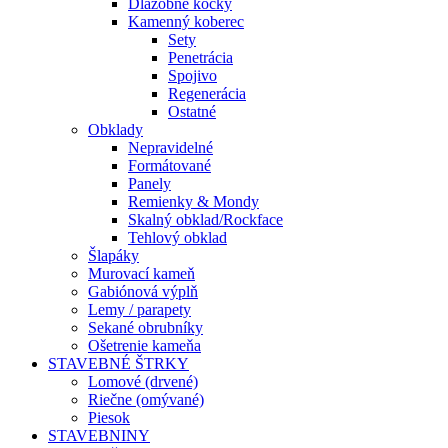
Dlažobné kocky
Kamenný koberec
Sety
Penetrácia
Spojivo
Regenerácia
Ostatné
Obklady
Nepravidelné
Formátované
Panely
Remienky & Mondy
Skalný obklad/Rockface
Tehlový obklad
Šlapáky
Murovací kameň
Gabiónová výplň
Lemy / parapety
Sekané obrubníky
Ošetrenie kameňa
STAVEBNÉ ŠTRKY
Lomové (drvené)
Riečne (omývané)
Piesok
STAVEBNINY