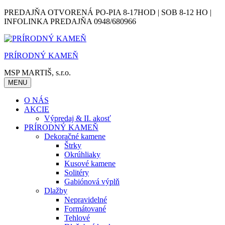
Skip
PREDAJŇA OTVORENÁ PO-PIA 8-17HOD | SOB 8-12 HO |
to
INFOLINKA PREDAJŇA 0948/680966
content
PRÍRODNÝ KAMEŇ
MSP MARTIŠ, s.r.o.
MENU
O NÁS
AKCIE
Výpredaj & II. akosť
PRÍRODNÝ KAMEŇ
Dekoračné kamene
Štrky
Okrúhliaky
Kusové kamene
Solitéry
Gabiónová výplň
Dlažby
Nepravidelné
Formátované
Tehlové