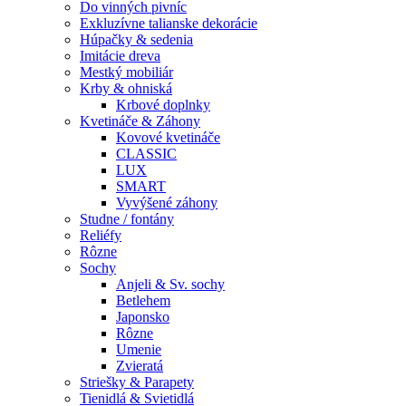
Do vinných pivníc
Exkluzívne talianske dekorácie
Húpačky & sedenia
Imitácie dreva
Mestký mobiliár
Krby & ohniská
Krbové doplnky
Kvetináče & Záhony
Kovové kvetináče
CLASSIC
LUX
SMART
Vyvýšené záhony
Studne / fontány
Reliéfy
Rôzne
Sochy
Anjeli & Sv. sochy
Betlehem
Japonsko
Rôzne
Umenie
Zvieratá
Striešky & Parapety
Tienidlá & Svietidlá