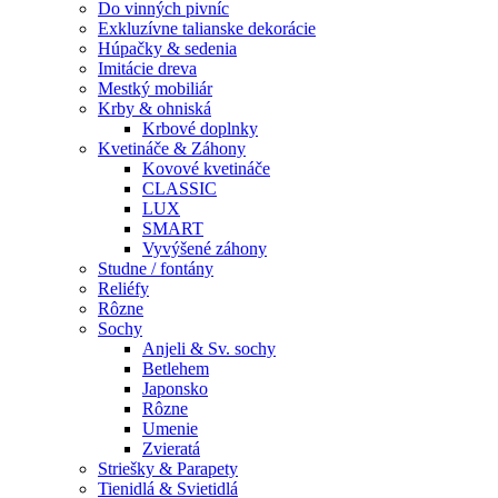
Do vinných pivníc
Exkluzívne talianske dekorácie
Húpačky & sedenia
Imitácie dreva
Mestký mobiliár
Krby & ohniská
Krbové doplnky
Kvetináče & Záhony
Kovové kvetináče
CLASSIC
LUX
SMART
Vyvýšené záhony
Studne / fontány
Reliéfy
Rôzne
Sochy
Anjeli & Sv. sochy
Betlehem
Japonsko
Rôzne
Umenie
Zvieratá
Striešky & Parapety
Tienidlá & Svietidlá