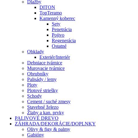
Dlažby
DITON
TopTeramo
Kamenný koberec
Sety
Penetrácia
Pojivo
Regenerácia
Ostatné
Obklady
Exteriér/Interiér
Debniace tvárnice
Murovacie tvárnice
Obrubníky
Palisády / lemy
Ploty
Plotové striešky
Schody
Cement / suché zmesy
Stavebné železo
Žlaby a kan. prvky
PALIVOVÉ DREVO
ZÁHRADA/DEKORÁCIE/DOPLNKY
Olivy & figy & palmy
Gabióny