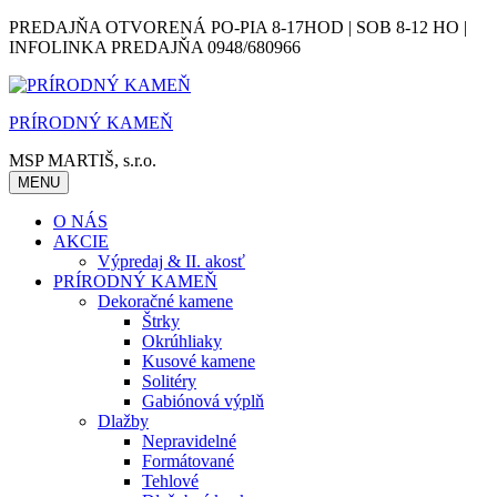
Skip
PREDAJŇA OTVORENÁ PO-PIA 8-17HOD | SOB 8-12 HO |
to
INFOLINKA PREDAJŇA 0948/680966
content
PRÍRODNÝ KAMEŇ
MSP MARTIŠ, s.r.o.
MENU
O NÁS
AKCIE
Výpredaj & II. akosť
PRÍRODNÝ KAMEŇ
Dekoračné kamene
Štrky
Okrúhliaky
Kusové kamene
Solitéry
Gabiónová výplň
Dlažby
Nepravidelné
Formátované
Tehlové