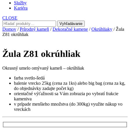
Služby
Kariéra
CLOSE
Hľadať:
Vyhľadávanie
Domov
/
Prírodný kameň
/
Dekoračné kamene
/
Okrúhliaky
/ Žula
Z81 okrúhliak
Žula Z81 okrúhliak
Okrasný umelo omývaný kameň – okrúhliak
farba svetlo-šedá
balenie vrecko 25kg (cena za 1ks) alebo big bag (cena za kg,
do objednávky zadajte počet kg)
orientačné výťažnosti sa Vám zobrazia po vybratí frakcie
kameniva
v prípade menšieho množstva (do 300kg) využite nákup vo
vreckách