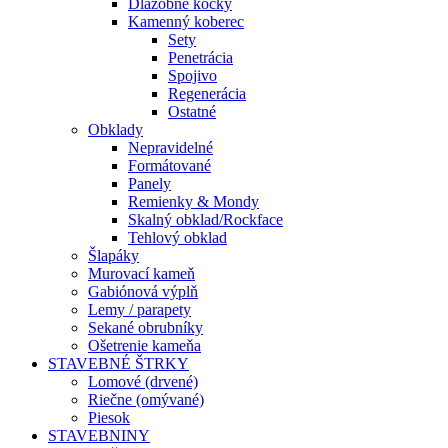
Dlažobné kocky
Kamenný koberec
Sety
Penetrácia
Spojivo
Regenerácia
Ostatné
Obklady
Nepravidelné
Formátované
Panely
Remienky & Mondy
Skalný obklad/Rockface
Tehlový obklad
Šlapáky
Murovací kameň
Gabiónová výplň
Lemy / parapety
Sekané obrubníky
Ošetrenie kameňa
STAVEBNÉ ŠTRKY
Lomové (drvené)
Riečne (omývané)
Piesok
STAVEBNINY