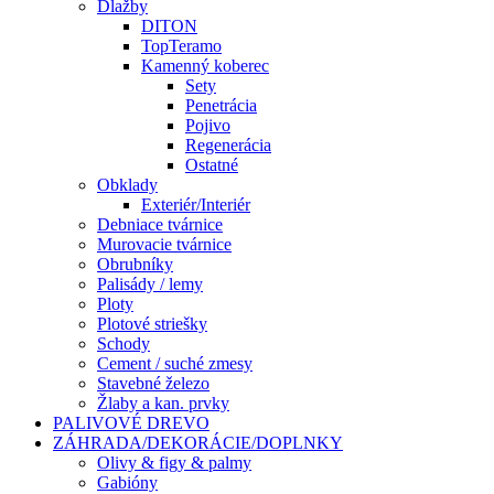
Dlažby
DITON
TopTeramo
Kamenný koberec
Sety
Penetrácia
Pojivo
Regenerácia
Ostatné
Obklady
Exteriér/Interiér
Debniace tvárnice
Murovacie tvárnice
Obrubníky
Palisády / lemy
Ploty
Plotové striešky
Schody
Cement / suché zmesy
Stavebné železo
Žlaby a kan. prvky
PALIVOVÉ DREVO
ZÁHRADA/DEKORÁCIE/DOPLNKY
Olivy & figy & palmy
Gabióny