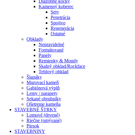
Dlažobné kocky
Kamenný koberec
Sety
Penetrácia
Spojivo
Regenerácia
Ostatné
Obklady
Nepravidelné
Formátované
Panely
Remienky & Mondy
Skalný obklad/Rockface
Tehlový obklad
Šlapáky
Murovací kameň
Gabiónová výplň
Lemy / parapety
Sekané obrubníky
Ošetrenie kameňa
STAVEBNÉ ŠTRKY
Lomové (drvené)
Riečne (omývané)
Piesok
STAVEBNINY