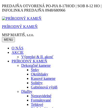
Skip
PREDAJŇA OTVORENÁ PO-PIA 8-17HOD | SOB 8-12 HO |
to
INFOLINKA PREDAJŇA 0948/680966
content
PRÍRODNÝ KAMEŇ
MSP MARTIŠ, s.r.o.
MENU
O NÁS
AKCIE
Výpredaj & II. akosť
PRÍRODNÝ KAMEŇ
Dekoračné kamene
Štrky
Okrúhliaky
Kusové kamene
Solitéry
Gabiónová výplň
Dlažby
Nepravidelné
Formátované
Tehlové