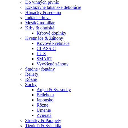
Do vinných pivníc
Exkluzívne talianske dekorácie
Húpačky & sedenia
Imitácie dreva
Mestký mobiliár
Krby & ohniská
Krbové doplnky
Kvetináče & Záhony
Kovové kvetináče
CLASSIC
LUX
SMART
Vyvýšené záhony
Studne / fontány
Reliéfy
Rôzne
Sochy
Anjeli & Sv. sochy
Betlehem
Japonsko
Rôzne
Umenie
Zvieratá
Striešky & Parapety
Tienidlá & Svietidlá