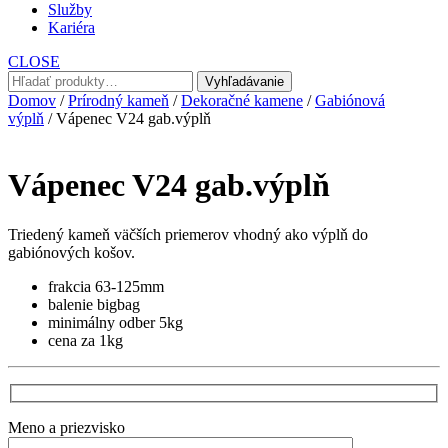
Služby
Kariéra
CLOSE
Hľadať:
Vyhľadávanie
Domov
/
Prírodný kameň
/
Dekoračné kamene
/
Gabiónová
výplň
/ Vápenec V24 gab.výplň
Vápenec V24 gab.výplň
Triedený kameň väčších priemerov vhodný ako výplň do
gabiónových košov.
frakcia 63-125mm
balenie bigbag
minimálny odber 5kg
cena za 1kg
Meno a priezvisko