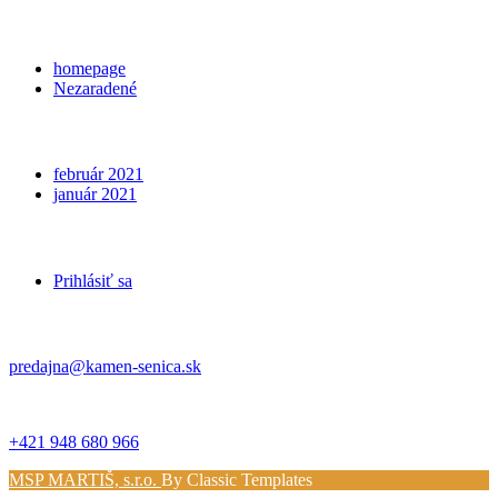
Categories
homepage
Nezaradené
Archives
február 2021
január 2021
Meta
Prihlásiť sa
Kontakt
predajna@kamen-senica.sk
_ _
+421 948 680 966
MSP MARTIŠ, s.r.o.
By Classic Templates