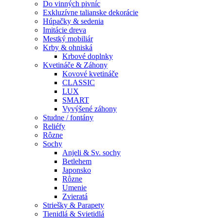
Do vinných pivníc
Exkluzívne talianske dekorácie
Húpačky & sedenia
Imitácie dreva
Mestký mobiliár
Krby & ohniská
Krbové doplnky
Kvetináče & Záhony
Kovové kvetináče
CLASSIC
LUX
SMART
Vyvýšené záhony
Studne / fontány
Reliéfy
Rôzne
Sochy
Anjeli & Sv. sochy
Betlehem
Japonsko
Rôzne
Umenie
Zvieratá
Striešky & Parapety
Tienidlá & Svietidlá