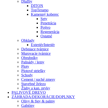
Dlažby
DITON
TopTeramo
Kamenný koberec
Sety
Penetrácia
Pojivo
Regenerácia
Ostatné
Obklady
Exteriér/Interiér
Debniace tvárnice
Murovacie tvárnice
Obrubníky
Palisády / lemy
Ploty
Plotové striešky
Schody
Cement / suché zmesy
Stavebné železo
Žlaby a kan. prvky
PALIVOVÉ DREVO
ZÁHRADA/DEKORÁCIE/DOPLNKY
Olivy & figy & palmy
Gabióny