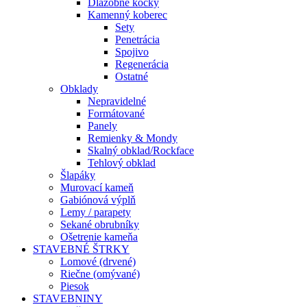
Dlažobné kocky
Kamenný koberec
Sety
Penetrácia
Spojivo
Regenerácia
Ostatné
Obklady
Nepravidelné
Formátované
Panely
Remienky & Mondy
Skalný obklad/Rockface
Tehlový obklad
Šlapáky
Murovací kameň
Gabiónová výplň
Lemy / parapety
Sekané obrubníky
Ošetrenie kameňa
STAVEBNÉ ŠTRKY
Lomové (drvené)
Riečne (omývané)
Piesok
STAVEBNINY