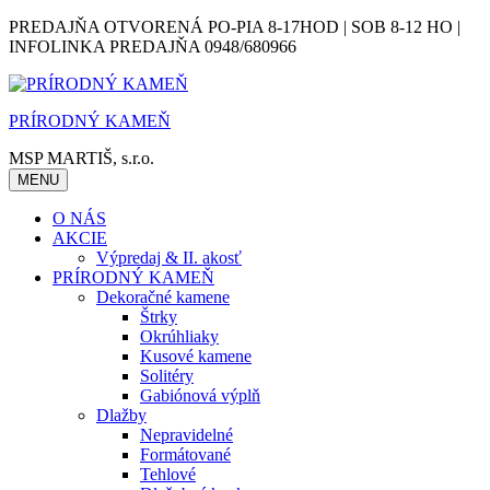
Skip
PREDAJŇA OTVORENÁ PO-PIA 8-17HOD | SOB 8-12 HO |
to
INFOLINKA PREDAJŇA 0948/680966
content
PRÍRODNÝ KAMEŇ
MSP MARTIŠ, s.r.o.
MENU
O NÁS
AKCIE
Výpredaj & II. akosť
PRÍRODNÝ KAMEŇ
Dekoračné kamene
Štrky
Okrúhliaky
Kusové kamene
Solitéry
Gabiónová výplň
Dlažby
Nepravidelné
Formátované
Tehlové