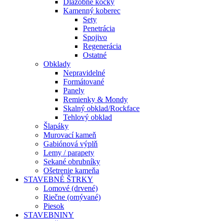
Dlažobné kocky
Kamenný koberec
Sety
Penetrácia
Spojivo
Regenerácia
Ostatné
Obklady
Nepravidelné
Formátované
Panely
Remienky & Mondy
Skalný obklad/Rockface
Tehlový obklad
Šlapáky
Murovací kameň
Gabiónová výplň
Lemy / parapety
Sekané obrubníky
Ošetrenie kameňa
STAVEBNÉ ŠTRKY
Lomové (drvené)
Riečne (omývané)
Piesok
STAVEBNINY