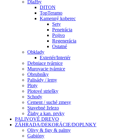
Dlažby
DITON
TopTeramo
Kamenný koberec
Sety
Penetrácia
Pojivo
Regenerácia
Ostatné
Obklady
Exteriér/Interiér
Debniace tvárnice
Murovacie tvárnice
Obrubníky
Palisády / lemy
Ploty
Plotové striešky
Schody
Cement / suché zmesy
Stavebné železo
Žlaby a kan. prvky
PALIVOVÉ DREVO
ZÁHRADA/DEKORÁCIE/DOPLNKY
Olivy & figy & palmy
Gabióny