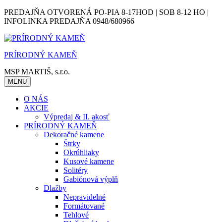
Skip
PREDAJŇA OTVORENÁ PO-PIA 8-17HOD | SOB 8-12 HO |
to
INFOLINKA PREDAJŇA 0948/680966
content
PRÍRODNÝ KAMEŇ
MSP MARTIŠ, s.r.o.
MENU
O NÁS
AKCIE
Výpredaj & II. akosť
PRÍRODNÝ KAMEŇ
Dekoračné kamene
Štrky
Okrúhliaky
Kusové kamene
Solitéry
Gabiónová výplň
Dlažby
Nepravidelné
Formátované
Tehlové