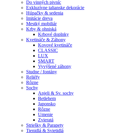
Do vinných pivníc
Exkluzívne talianske dekorácie
Húpačky & sedenia
Imitácie dreva
Mestký mobiliár
Krby & ohniská
Krbové doplnky
Kvetináče & Záhony
Kovové kvetináče
CLASSIC
LUX
SMART
Vyvýšené záhony
Studne / fontány
Reliéfy
Rôzne
Sochy
Anjeli & Sv. sochy
Betlehem
Japonsko
Rôzne
Umenie
Zvieratá
Striešky & Parapety
Tienidlá & Svietidlá