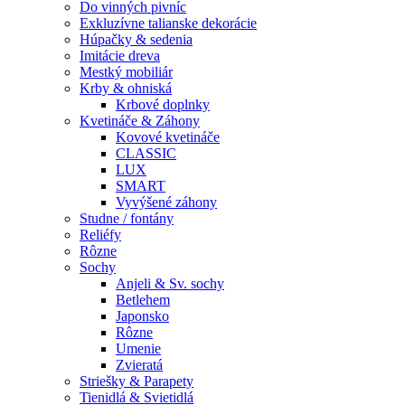
Do vinných pivníc
Exkluzívne talianske dekorácie
Húpačky & sedenia
Imitácie dreva
Mestký mobiliár
Krby & ohniská
Krbové doplnky
Kvetináče & Záhony
Kovové kvetináče
CLASSIC
LUX
SMART
Vyvýšené záhony
Studne / fontány
Reliéfy
Rôzne
Sochy
Anjeli & Sv. sochy
Betlehem
Japonsko
Rôzne
Umenie
Zvieratá
Striešky & Parapety
Tienidlá & Svietidlá