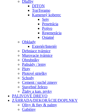
Dlažby
DITON
TopTeramo
Kamenný koberec
Sety
Penetrácia
Pojivo
Regenerácia
Ostatné
Obklady
Exteriér/Interiér
Debniace tvárnice
Murovacie tvárnice
Obrubníky
Palisády / lemy
Ploty
Plotové striešky
Schody
Cement / suché zmesy
Stavebné železo
Žlaby a kan. prvky
PALIVOVÉ DREVO
ZÁHRADA/DEKORÁCIE/DOPLNKY
Olivy & figy & palmy
Gabióny