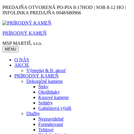
Skip
PREDAJŇA OTVORENÁ PO-PIA 8-17HOD | SOB 8-12 HO |
to
INFOLINKA PREDAJŇA 0948/680966
content
PRÍRODNÝ KAMEŇ
MSP MARTIŠ, s.r.o.
MENU
O NÁS
AKCIE
Výpredaj & II. akosť
PRÍRODNÝ KAMEŇ
Dekoračné kamene
Štrky
Okrúhliaky
Kusové kamene
Solitéry
Gabiónová výplň
Dlažby
Nepravidelné
Formátované
Tehlové