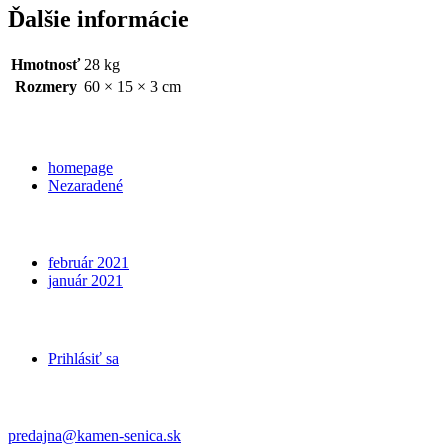
Ďalšie informácie
Hmotnosť
28 kg
Rozmery
60 × 15 × 3 cm
Categories
homepage
Nezaradené
Archives
február 2021
január 2021
Meta
Prihlásiť sa
Kontakt
predajna@kamen-senica.sk