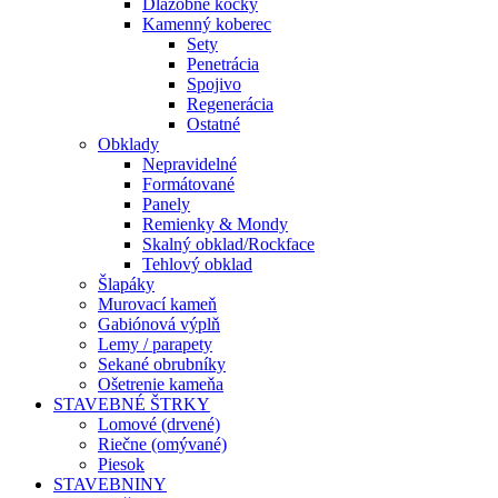
Dlažobné kocky
Kamenný koberec
Sety
Penetrácia
Spojivo
Regenerácia
Ostatné
Obklady
Nepravidelné
Formátované
Panely
Remienky & Mondy
Skalný obklad/Rockface
Tehlový obklad
Šlapáky
Murovací kameň
Gabiónová výplň
Lemy / parapety
Sekané obrubníky
Ošetrenie kameňa
STAVEBNÉ ŠTRKY
Lomové (drvené)
Riečne (omývané)
Piesok
STAVEBNINY