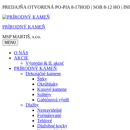
Skip
PREDAJŇA OTVORENÁ PO-PIA 8-17HOD | SOB 8-12 HO | IN
to
content
PRÍRODNÝ KAMEŇ
MSP MARTIŠ, s.r.o.
MENU
O NÁS
AKCIE
Výpredaj & II. akosť
PRÍRODNÝ KAMEŇ
Dekoračné kamene
Štrky
Okrúhliaky
Kusové kamene
Solitéry
Gabiónová výplň
Dlažby
Nepravidelné
Formátované
Tehlové
Dlažobné kocky