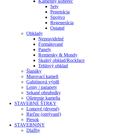
Kamenný koberec
Sety
Penetrácia
Spojivo
Regenerácia
Ostatné
Obklady
Nepravidelné
Formátované
Panely
Remienky & Mondy
Skalný obklad/Rockface
Tehlový obklad
Šlapáky
Murovací kameň
Gabiónová výplň
Lemy / parapety
Sekané obrubníky
Ošetrenie kameňa
STAVEBNÉ ŠTRKY
Lomové (drvené)
Riečne (omývané)
Piesok
STAVEBNINY
Dlažby