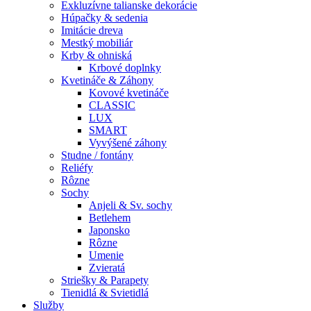
Exkluzívne talianske dekorácie
Húpačky & sedenia
Imitácie dreva
Mestký mobiliár
Krby & ohniská
Krbové doplnky
Kvetináče & Záhony
Kovové kvetináče
CLASSIC
LUX
SMART
Vyvýšené záhony
Studne / fontány
Reliéfy
Rôzne
Sochy
Anjeli & Sv. sochy
Betlehem
Japonsko
Rôzne
Umenie
Zvieratá
Striešky & Parapety
Tienidlá & Svietidlá
Služby