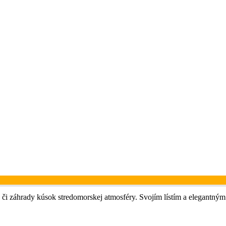
a či záhrady kúsok stredomorskej atmosféry. Svojím lístím a elegantným