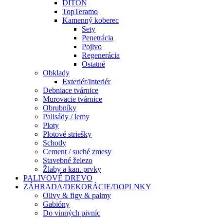
DITON
TopTeramo
Kamenný koberec
Sety
Penetrácia
Pojivo
Regenerácia
Ostatné
Obklady
Exteriér/Interiér
Debniace tvárnice
Murovacie tvárnice
Obrubníky
Palisády / lemy
Ploty
Plotové striešky
Schody
Cement / suché zmesy
Stavebné železo
Žlaby a kan. prvky
PALIVOVÉ DREVO
ZÁHRADA/DEKORÁCIE/DOPLNKY
Olivy & figy & palmy
Gabióny
Do vinných pivníc