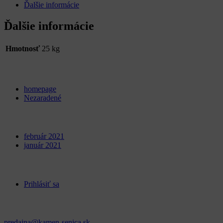
Ďalšie informácie
Ďalšie informácie
Hmotnosť
25 kg
Categories
homepage
Nezaradené
Archives
február 2021
január 2021
Meta
Prihlásiť sa
Kontakt
predajna@kamen-senica.sk