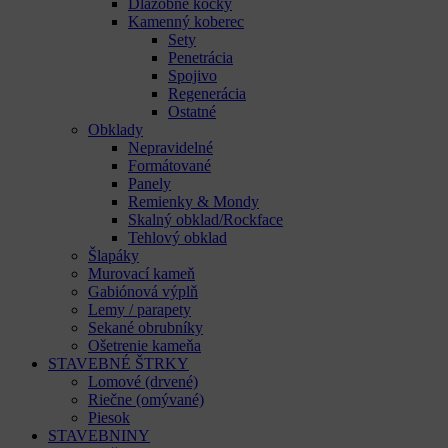
Dlažobné kocky
Kamenný koberec
Sety
Penetrácia
Spojivo
Regenerácia
Ostatné
Obklady
Nepravidelné
Formátované
Panely
Remienky & Mondy
Skalný obklad/Rockface
Tehlový obklad
Šlapáky
Murovací kameň
Gabiónová výplň
Lemy / parapety
Sekané obrubníky
Ošetrenie kameňa
STAVEBNÉ ŠTRKY
Lomové (drvené)
Riečne (omývané)
Piesok
STAVEBNINY