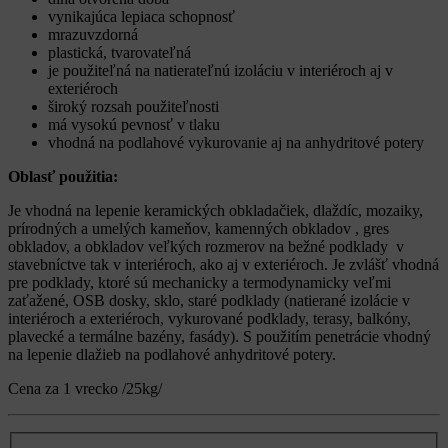
vynikajúca lepiaca schopnosť
mrazuvzdorná
plastická, tvarovateľná
je použiteľná na natierateľnú izoláciu v interiéroch aj v
exteriéroch
široký rozsah použiteľnosti
má vysokú pevnosť v tlaku
vhodná na podlahové vykurovanie aj na anhydritové potery
Oblasť použitia:
Je vhodná na lepenie keramických obkladačiek, dlaždíc, mozaiky,
prírodných a umelých kameňov, kamenných obkladov , gres
obkladov, a obkladov veľkých rozmerov na bežné podklady v
stavebníctve tak v interiéroch, ako aj v exteriéroch. Je zvlášť vhodná
pre podklady, ktoré sú mechanicky a termodynamicky veľmi
zaťažené, OSB dosky, sklo, staré podklady (natierané izolácie v
interiéroch a exteriéroch, vykurované podklady, terasy, balkóny,
plavecké a termálne bazény, fasády). S použitím penetrácie vhodný
na lepenie dlažieb na podlahové anhydritové potery.
Cena za 1 vrecko /25kg/