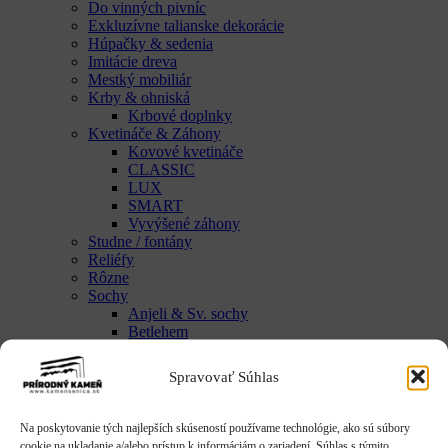
Do vinných pivníc
Exkluzívne talianske dekorácie
Húpačky & sedenia
Imitácie dreva
Mestký mobiliár
Krby & ohniská
Krbové doplnky
Kvetináče & Záhony
Kovové kvetináče
CLASSIC
LUX
SMART
Vyvýšené záhony
Studne / fontány
Reliéfy
Rôzne
Sochy
Anjeli & Sv. sochy
Betlehem
Japonsko
Rôzne
Spravovať Súhlas
Umenie
Zvieratá
Striešky & Parapety
Na poskytovanie tých najlepších skúseností používame technológie, ako sú súbory
Tienidlá & Svietidlá
cookie na ukladanie a/alebo prístup k informáciám o zariadení. Súhlas s týmito