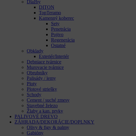
Dlažby
DITON
TopTeramo
Kamenný koberec
Sety
Penetrácia
Pojivo
Regenerácia
Ostatné
Obklady
Exteriér/Interiér
Debniace tvárnice
Murovacie tvárnice
Obrubníky
Palisády / lemy
Ploty
Plotové striešky
Schody
Cement / suché zmesy
Stavebné železo
Žlaby a kan. prvky
PALIVOVÉ DREVO
ZÁHRADA/DEKORÁCIE/DOPLNKY
Olivy & figy & palmy
Gabióny