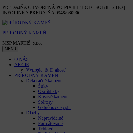
Skip
PREDAJŇA OTVORENÁ PO-PIA 8-17HOD | SOB 8-12 HO |
to
INFOLINKA PREDAJŇA 0948/680966
content
PRÍRODNÝ KAMEŇ
MSP MARTIŠ, s.r.o.
MENU
O NÁS
AKCIE
Výpredaj & II. akosť
PRÍRODNÝ KAMEŇ
Dekoračné kamene
Štrky
Okrúhliaky
Kusové kamene
Solitéry
Gabiónová výplň
Dlažby
Nepravidelné
Formátované
Tehlové