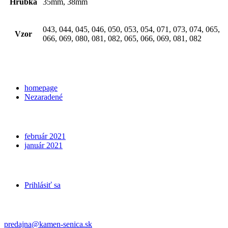
Hrúbka
35mm, 38mm
043, 044, 045, 046, 050, 053, 054, 071, 073, 074, 065,
Vzor
066, 069, 080, 081, 082, 065, 066, 069, 081, 082
Categories
homepage
Nezaradené
Archives
február 2021
január 2021
Meta
Prihlásiť sa
Kontakt
predajna@kamen-senica.sk