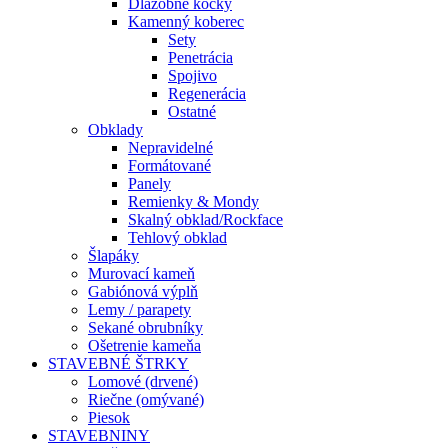
Dlažobné kocky
Kamenný koberec
Sety
Penetrácia
Spojivo
Regenerácia
Ostatné
Obklady
Nepravidelné
Formátované
Panely
Remienky & Mondy
Skalný obklad/Rockface
Tehlový obklad
Šlapáky
Murovací kameň
Gabiónová výplň
Lemy / parapety
Sekané obrubníky
Ošetrenie kameňa
STAVEBNÉ ŠTRKY
Lomové (drvené)
Riečne (omývané)
Piesok
STAVEBNINY