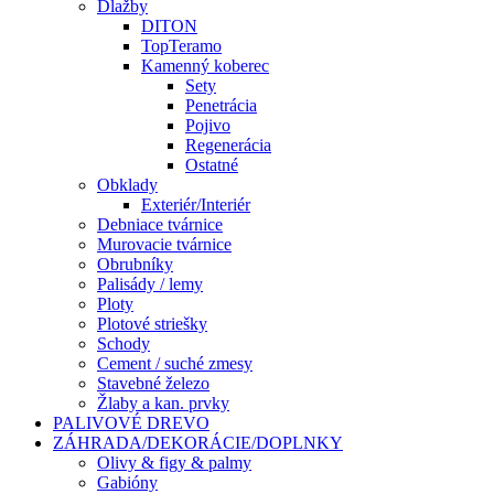
Dlažby
DITON
TopTeramo
Kamenný koberec
Sety
Penetrácia
Pojivo
Regenerácia
Ostatné
Obklady
Exteriér/Interiér
Debniace tvárnice
Murovacie tvárnice
Obrubníky
Palisády / lemy
Ploty
Plotové striešky
Schody
Cement / suché zmesy
Stavebné železo
Žlaby a kan. prvky
PALIVOVÉ DREVO
ZÁHRADA/DEKORÁCIE/DOPLNKY
Olivy & figy & palmy
Gabióny