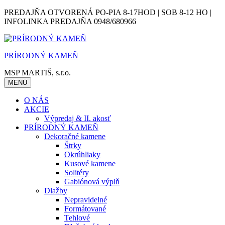
Skip
PREDAJŇA OTVORENÁ PO-PIA 8-17HOD | SOB 8-12 HO |
to
INFOLINKA PREDAJŇA 0948/680966
content
PRÍRODNÝ KAMEŇ
MSP MARTIŠ, s.r.o.
MENU
O NÁS
AKCIE
Výpredaj & II. akosť
PRÍRODNÝ KAMEŇ
Dekoračné kamene
Štrky
Okrúhliaky
Kusové kamene
Solitéry
Gabiónová výplň
Dlažby
Nepravidelné
Formátované
Tehlové