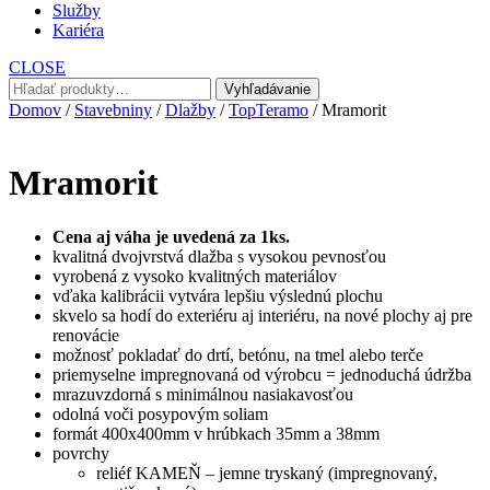
Služby
Kariéra
CLOSE
Hľadať:
Vyhľadávanie
Domov
/
Stavebniny
/
Dlažby
/
TopTeramo
/ Mramorit
Mramorit
Cena aj váha je uvedená za 1ks.
kvalitná dvojvrstvá dlažba s vysokou pevnosťou
vyrobená z vysoko kvalitných materiálov
vďaka kalibrácii vytvára lepšiu výslednú plochu
skvelo sa hodí do exteriéru aj interiéru, na nové plochy aj pre
renovácie
možnosť pokladať do drtí, betónu, na tmel alebo terče
priemyselne impregnovaná od výrobcu = jednoduchá údržba
mrazuvzdorná s minimálnou nasiakavosťou
odolná voči posypovým soliam
formát 400x400mm v hrúbkach 35mm a 38mm
povrchy
reliéf KAMEŇ – jemne tryskaný (impregnovaný,