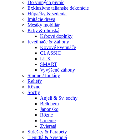
Do vinných pivníc
Exkluzívne talianske dekorácie
Húpačky & sedenia
Imitácie dreva
Mestký mobiliár
Krby & ohniská
Krbové doplnky
Kvetináče & Záhony
Kovové kvetináče
CLASSIC
LUX
SMART
Vyvýšené záhony
Studne / fontány
Reliéfy
Rôzne
Sochy
Anjeli & Sv. sochy
Betlehem
Japonsko
Rôzne
Umenie
Zvieratá
Striešky & Parapety
Tienidlá & Svietidlá