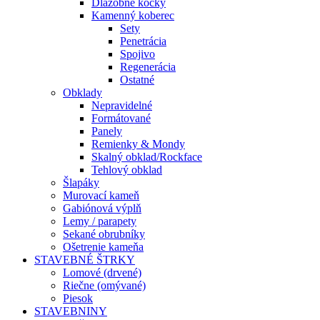
Dlažobné kocky
Kamenný koberec
Sety
Penetrácia
Spojivo
Regenerácia
Ostatné
Obklady
Nepravidelné
Formátované
Panely
Remienky & Mondy
Skalný obklad/Rockface
Tehlový obklad
Šlapáky
Murovací kameň
Gabiónová výplň
Lemy / parapety
Sekané obrubníky
Ošetrenie kameňa
STAVEBNÉ ŠTRKY
Lomové (drvené)
Riečne (omývané)
Piesok
STAVEBNINY