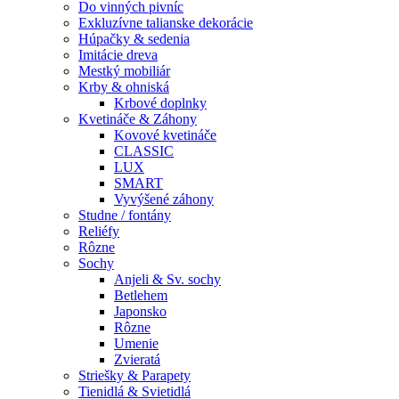
Do vinných pivníc
Exkluzívne talianske dekorácie
Húpačky & sedenia
Imitácie dreva
Mestký mobiliár
Krby & ohniská
Krbové doplnky
Kvetináče & Záhony
Kovové kvetináče
CLASSIC
LUX
SMART
Vyvýšené záhony
Studne / fontány
Reliéfy
Rôzne
Sochy
Anjeli & Sv. sochy
Betlehem
Japonsko
Rôzne
Umenie
Zvieratá
Striešky & Parapety
Tienidlá & Svietidlá