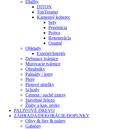
Dlažby
DITON
TopTeramo
Kamenný koberec
Sety
Penetrácia
Pojivo
Regenerácia
Ostatné
Obklady
Exteriér/Interiér
Debniace tvárnice
Murovacie tvárnice
Obrubníky
Palisády / lemy
Ploty
Plotové striešky
Schody
Cement / suché zmesy
Stavebné železo
Žlaby a kan. prvky
PALIVOVÉ DREVO
ZÁHRADA/DEKORÁCIE/DOPLNKY
Olivy & figy & palmy
Gabióny