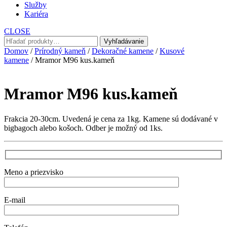
Služby
Kariéra
CLOSE
Hľadať:
Vyhľadávanie
Domov
/
Prírodný kameň
/
Dekoračné kamene
/
Kusové
kamene
/ Mramor M96 kus.kameň
Mramor M96 kus.kameň
Frakcia 20-30cm. Uvedená je cena za 1kg. Kamene sú dodávané v
bigbagoch alebo košoch. Odber je možný od 1ks.
Meno a priezvisko
E-mail