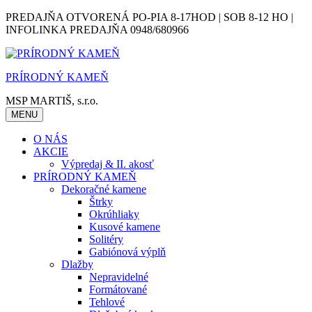
Skip
PREDAJŇA OTVORENÁ PO-PIA 8-17HOD | SOB 8-12 HO |
to
INFOLINKA PREDAJŇA 0948/680966
content
PRÍRODNÝ KAMEŇ
MSP MARTIŠ, s.r.o.
MENU
O NÁS
AKCIE
Výpredaj & II. akosť
PRÍRODNÝ KAMEŇ
Dekoračné kamene
Štrky
Okrúhliaky
Kusové kamene
Solitéry
Gabiónová výplň
Dlažby
Nepravidelné
Formátované
Tehlové