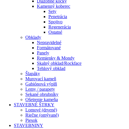
Dlažobné kocky
Kamenný koberec
Sety
Penetrácia
Spojivo
Regenerácia
Ostatné
Obklady
Nepravidelné
Formátované
Panely
Remienky & Mondy
Skalný obklad/Rockface
Tehlový obklad
Šlapáky
Murovací kameň
Gabiónová výplň
Lemy / parapety
Sekané obrubníky
Ošetrenie kameňa
STAVEBNÉ ŠTRKY
Lomové (drvené)
Riečne (omývané)
Piesok
STAVEBNINY