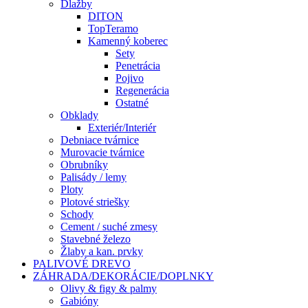
Dlažby
DITON
TopTeramo
Kamenný koberec
Sety
Penetrácia
Pojivo
Regenerácia
Ostatné
Obklady
Exteriér/Interiér
Debniace tvárnice
Murovacie tvárnice
Obrubníky
Palisády / lemy
Ploty
Plotové striešky
Schody
Cement / suché zmesy
Stavebné železo
Žlaby a kan. prvky
PALIVOVÉ DREVO
ZÁHRADA/DEKORÁCIE/DOPLNKY
Olivy & figy & palmy
Gabióny