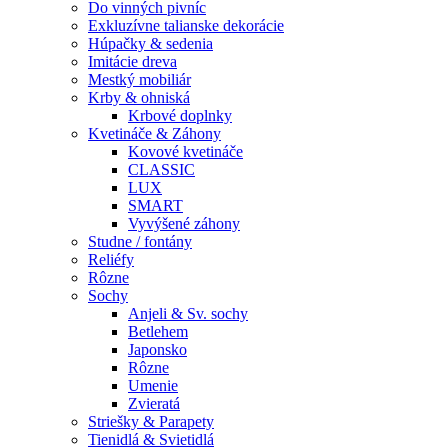
Do vinných pivníc
Exkluzívne talianske dekorácie
Húpačky & sedenia
Imitácie dreva
Mestký mobiliár
Krby & ohniská
Krbové doplnky
Kvetináče & Záhony
Kovové kvetináče
CLASSIC
LUX
SMART
Vyvýšené záhony
Studne / fontány
Reliéfy
Rôzne
Sochy
Anjeli & Sv. sochy
Betlehem
Japonsko
Rôzne
Umenie
Zvieratá
Striešky & Parapety
Tienidlá & Svietidlá