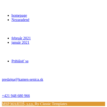
Categories
homepage
Nezaradené
Archives
február 2021
január 2021
Meta
Prihlásiť sa
Kontakt
predajna@kamen-senica.sk
_ _
+421 948 680 966
MSP MARTIŠ, s.r.o.
By Classic Templates