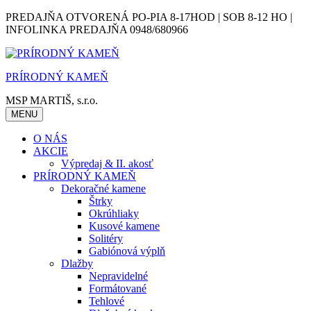
Skip
PREDAJŇA OTVORENÁ PO-PIA 8-17HOD | SOB 8-12 HO |
to
INFOLINKA PREDAJŇA 0948/680966
content
PRÍRODNÝ KAMEŇ
MSP MARTIŠ, s.r.o.
MENU
O NÁS
AKCIE
Výpredaj & II. akosť
PRÍRODNÝ KAMEŇ
Dekoračné kamene
Štrky
Okrúhliaky
Kusové kamene
Solitéry
Gabiónová výplň
Dlažby
Nepravidelné
Formátované
Tehlové