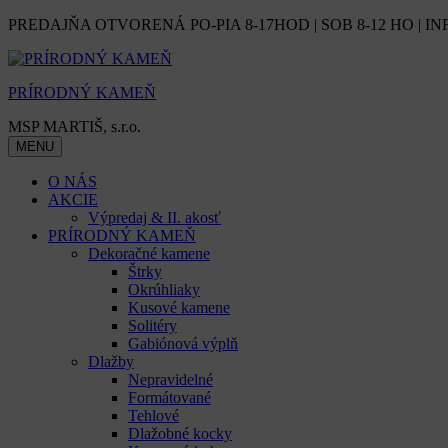
Skip
PREDAJŇA OTVORENÁ PO-PIA 8-17HOD | SOB 8-12 HO | IN
to
content
PRÍRODNÝ KAMEŇ
MSP MARTIŠ, s.r.o.
MENU
O NÁS
AKCIE
Výpredaj & II. akosť
PRÍRODNÝ KAMEŇ
Dekoračné kamene
Štrky
Okrúhliaky
Kusové kamene
Solitéry
Gabiónová výplň
Dlažby
Nepravidelné
Formátované
Tehlové
Dlažobné kocky