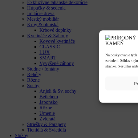
Exkluzívne talianske dekorácie
Húpačky & sedenia
Imitácie dreva
Mestký mobiliár
Krby & ohniská
Krbové doplnky
Kvetináče & Záhony
Kovové kvetináče
CLASSIC
LUX
Na poskytovanie tých 
SMART
zariadení. Súhlas s tý
Vyvýšené záhony
stránke. Nesúhlas aleb
Studne / fontány
Reliéfy
Rôzne
Pr
Sochy
Anjeli & Sv. sochy
Betlehem
Japonsko
Rôzne
Umenie
Zvieratá
Striešky & Parapety
Tienidlá & Svietidlá
Služby