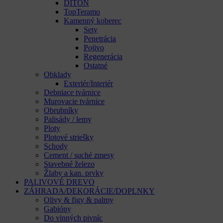
DITON
TopTeramo
Kamenný koberec
Sety
Penetrácia
Pojivo
Regenerácia
Ostatné
Obklady
Exteriér/Interiér
Debniace tvárnice
Murovacie tvárnice
Obrubníky
Palisády / lemy
Ploty
Plotové striešky
Schody
Cement / suché zmesy
Stavebné železo
Žlaby a kan. prvky
PALIVOVÉ DREVO
ZÁHRADA/DEKORÁCIE/DOPLNKY
Olivy & figy & palmy
Gabióny
Do vinných pivníc