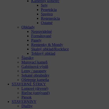
Kamenný koberec
Sety
Penetrácia
Spojivo
Regenerácia
Ostatné
Obklady
Nepravidelné
Formátované
Panely
Remienky & Mondy
Skalný obklad/Rockface
Tehlový obklad
Šlapáky
Murovací kameň
Gabiónová výplň
Lemy / parapety
Sekané obrubníky
Ošetrenie kameňa
STAVEBNÉ ŠTRKY
Lomové (drvené)
Riečne (omývané)
Piesok
STAVEBNINY
Dlažby