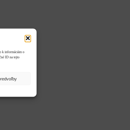
up k informáciám o
čné ID na tejto
predvoľby