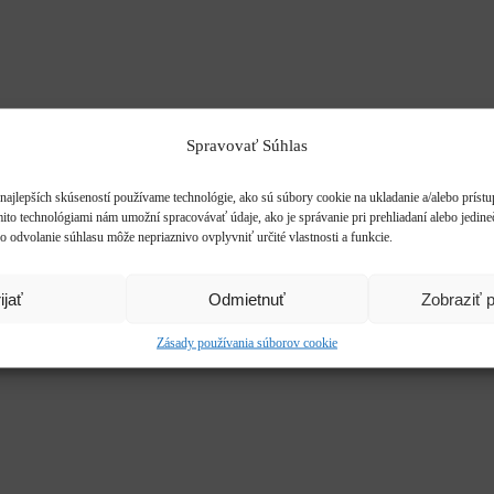
Spravovať Súhlas
najlepších skúseností používame technológie, ako sú súbory cookie na ukladanie a/alebo príst
mito technológiami nám umožní spracovávať údaje, ako je správanie pri prehliadaní alebo jedine
o odvolanie súhlasu môže nepriaznivo ovplyvniť určité vlastnosti a funkcie.
ijať
Odmietnuť
Zobraziť 
Zásady používania súborov cookie