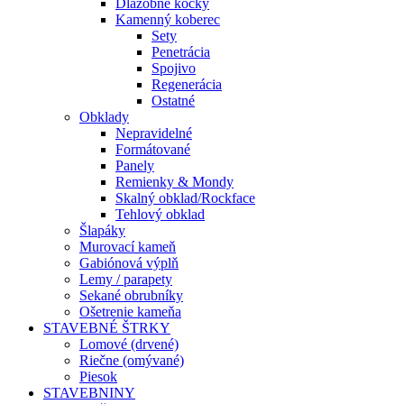
Dlažobné kocky
Kamenný koberec
Sety
Penetrácia
Spojivo
Regenerácia
Ostatné
Obklady
Nepravidelné
Formátované
Panely
Remienky & Mondy
Skalný obklad/Rockface
Tehlový obklad
Šlapáky
Murovací kameň
Gabiónová výplň
Lemy / parapety
Sekané obrubníky
Ošetrenie kameňa
STAVEBNÉ ŠTRKY
Lomové (drvené)
Riečne (omývané)
Piesok
STAVEBNINY