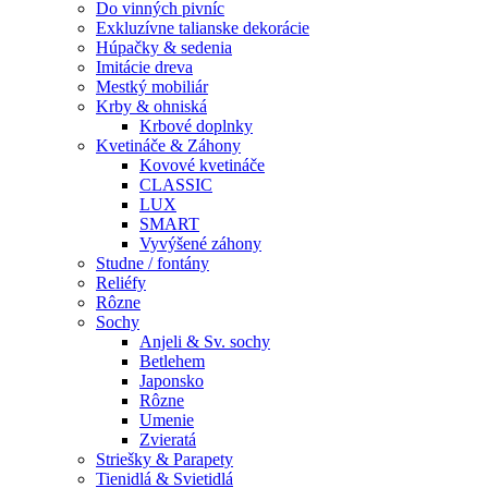
Do vinných pivníc
Exkluzívne talianske dekorácie
Húpačky & sedenia
Imitácie dreva
Mestký mobiliár
Krby & ohniská
Krbové doplnky
Kvetináče & Záhony
Kovové kvetináče
CLASSIC
LUX
SMART
Vyvýšené záhony
Studne / fontány
Reliéfy
Rôzne
Sochy
Anjeli & Sv. sochy
Betlehem
Japonsko
Rôzne
Umenie
Zvieratá
Striešky & Parapety
Tienidlá & Svietidlá