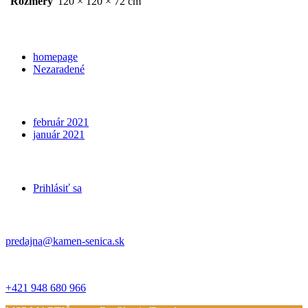
Rozmery
120 × 120 × 72 cm
Categories
homepage
Nezaradené
Archives
február 2021
január 2021
Meta
Prihlásiť sa
Kontakt
predajna@kamen-senica.sk
_ _
+421 948 680 966