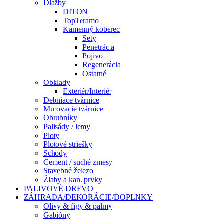
Dlažby
DITON
TopTeramo
Kamenný koberec
Sety
Penetrácia
Pojivo
Regenerácia
Ostatné
Obklady
Exteriér/Interiér
Debniace tvárnice
Murovacie tvárnice
Obrubníky
Palisády / lemy
Ploty
Plotové striešky
Schody
Cement / suché zmesy
Stavebné železo
Žlaby a kan. prvky
PALIVOVÉ DREVO
ZÁHRADA/DEKORÁCIE/DOPLNKY
Olivy & figy & palmy
Gabióny