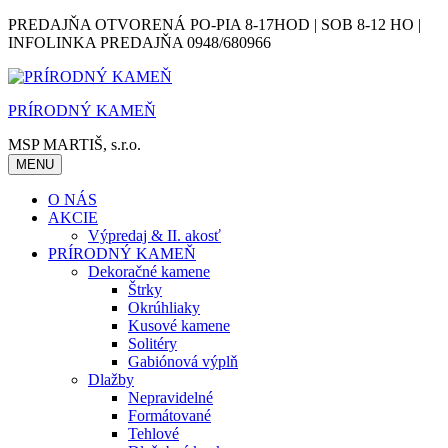
Skip
PREDAJŇA OTVORENÁ PO-PIA 8-17HOD | SOB 8-12 HO |
to
INFOLINKA PREDAJŇA 0948/680966
content
PRÍRODNÝ KAMEŇ
MSP MARTIŠ, s.r.o.
MENU
O NÁS
AKCIE
Výpredaj & II. akosť
PRÍRODNÝ KAMEŇ
Dekoračné kamene
Štrky
Okrúhliaky
Kusové kamene
Solitéry
Gabiónová výplň
Dlažby
Nepravidelné
Formátované
Tehlové