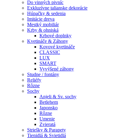
Do vinných pivníc
Exkluzívne talianske dekorácie
Húpačky & sedenia
Imitácie dreva
Mestký mobiliár
Krby & ohniská
Krbové doplnky
Kvetináče & Záhony
Kovové kvetináče
CLASSIC
LUX
SMART
Vyvýšené záhony
Studne / fontány
Reliéfy
Rôzne
Sochy
Anjeli & Sv. sochy
Betlehem
Japonsko
Rôzne
Umenie
Zvieratá
Striešky & Parapety
Tienidlá & Svietidlá