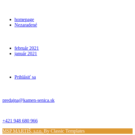
Categories
homepage
Nezaradené
Archives
február 2021
január 2021
Meta
Prihlásiť sa
Kontakt
predajna@kamen-senica.sk
_ _
+421 948 680 966
MSP MARTIŠ, s.r.o.
By Classic Templates