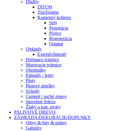
Dlažby
DITON
TopTeramo
Kamenný koberec
Sety
Penetrácia
Pojivo
Regenerácia
Ostatné
Obklady
Exteriér/Interiér
Debniace tvárnice
Murovacie tvárnice
Obrubníky
Palisády / lemy
Ploty
Plotové striešky
Schody
Cement / suché zmesy
Stavebné železo
Žlaby a kan. prvky
PALIVOVÉ DREVO
ZÁHRADA/DEKORÁCIE/DOPLNKY
Olivy & figy & palmy
Gabióny