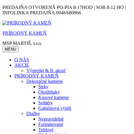
Skip
PREDAJŇA OTVORENÁ PO-PIA 8-17HOD | SOB 8-12 HO |
to
INFOLINKA PREDAJŇA 0948/680966
content
PRÍRODNÝ KAMEŇ
MSP MARTIŠ, s.r.o.
MENU
O NÁS
AKCIE
Výpredaj & II. akosť
PRÍRODNÝ KAMEŇ
Dekoračné kamene
Štrky
Okrúhliaky
Kusové kamene
Solitéry
Gabiónová výplň
Dlažby
Nepravidelné
Formátované
Tehlové