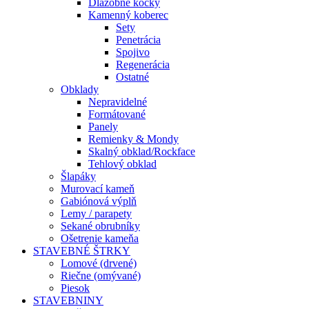
Dlažobné kocky
Kamenný koberec
Sety
Penetrácia
Spojivo
Regenerácia
Ostatné
Obklady
Nepravidelné
Formátované
Panely
Remienky & Mondy
Skalný obklad/Rockface
Tehlový obklad
Šlapáky
Murovací kameň
Gabiónová výplň
Lemy / parapety
Sekané obrubníky
Ošetrenie kameňa
STAVEBNÉ ŠTRKY
Lomové (drvené)
Riečne (omývané)
Piesok
STAVEBNINY