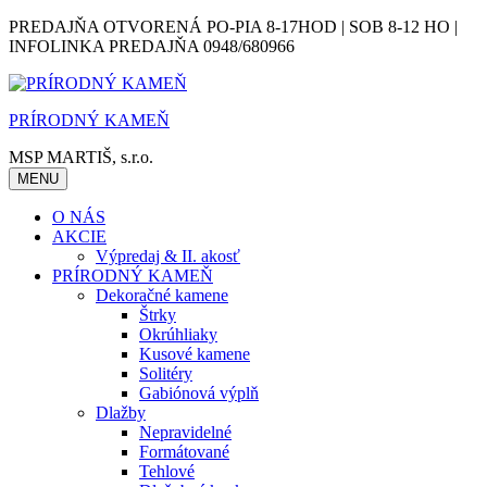
Skip
PREDAJŇA OTVORENÁ PO-PIA 8-17HOD | SOB 8-12 HO |
to
INFOLINKA PREDAJŇA 0948/680966
content
PRÍRODNÝ KAMEŇ
MSP MARTIŠ, s.r.o.
MENU
O NÁS
AKCIE
Výpredaj & II. akosť
PRÍRODNÝ KAMEŇ
Dekoračné kamene
Štrky
Okrúhliaky
Kusové kamene
Solitéry
Gabiónová výplň
Dlažby
Nepravidelné
Formátované
Tehlové