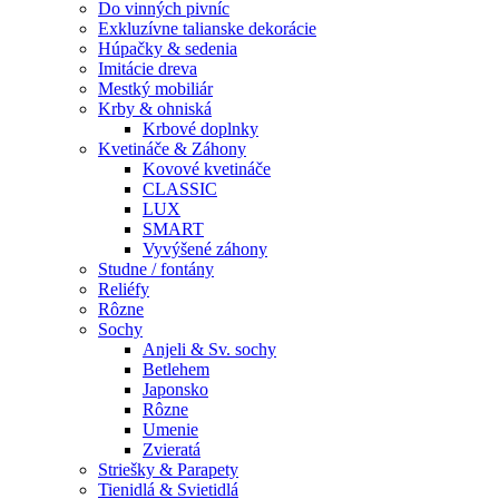
Do vinných pivníc
Exkluzívne talianske dekorácie
Húpačky & sedenia
Imitácie dreva
Mestký mobiliár
Krby & ohniská
Krbové doplnky
Kvetináče & Záhony
Kovové kvetináče
CLASSIC
LUX
SMART
Vyvýšené záhony
Studne / fontány
Reliéfy
Rôzne
Sochy
Anjeli & Sv. sochy
Betlehem
Japonsko
Rôzne
Umenie
Zvieratá
Striešky & Parapety
Tienidlá & Svietidlá