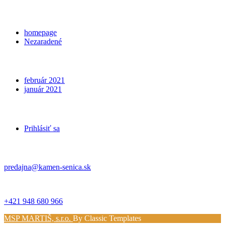
Categories
homepage
Nezaradené
Archives
február 2021
január 2021
Meta
Prihlásiť sa
Kontakt
predajna@kamen-senica.sk
_ _
+421 948 680 966
MSP MARTIŠ, s.r.o.
By Classic Templates