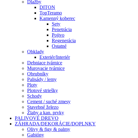
Dlažby
DITON
TopTeramo
Kamenný koberec
Sety
Penetrácia
Pojivo
Regenerácia
Ostatné
Obklady
Exteriér/Interiér
Debniace tvárnice
Murovacie tvárnice
Obrubníky
Palisády / lemy
Ploty
Plotové striešky
Schody
Cement / suché zmesy
Stavebné železo
Žlaby a kan. prvky
PALIVOVÉ DREVO
ZÁHRADA/DEKORÁCIE/DOPLNKY
Olivy & figy & palmy
Gabióny