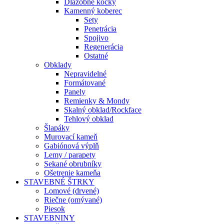
Dlažobné kocky
Kamenný koberec
Sety
Penetrácia
Spojivo
Regenerácia
Ostatné
Obklady
Nepravidelné
Formátované
Panely
Remienky & Mondy
Skalný obklad/Rockface
Tehlový obklad
Šlapáky
Murovací kameň
Gabiónová výplň
Lemy / parapety
Sekané obrubníky
Ošetrenie kameňa
STAVEBNÉ ŠTRKY
Lomové (drvené)
Riečne (omývané)
Piesok
STAVEBNINY