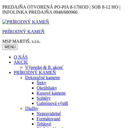
Skip
PREDAJŇA OTVORENÁ PO-PIA 8-17HOD | SOB 8-12 HO |
to
INFOLINKA PREDAJŇA 0948/680966
content
PRÍRODNÝ KAMEŇ
MSP MARTIŠ, s.r.o.
MENU
O NÁS
AKCIE
Výpredaj & II. akosť
PRÍRODNÝ KAMEŇ
Dekoračné kamene
Štrky
Okrúhliaky
Kusové kamene
Solitéry
Gabiónová výplň
Dlažby
Nepravidelné
Formátované
Tehlové