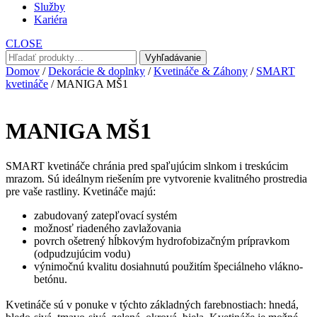
Služby
Kariéra
CLOSE
Hľadať:
Vyhľadávanie
Domov
/
Dekorácie & doplnky
/
Kvetináče & Záhony
/
SMART
kvetináče
/ MANIGA MŠ1
MANIGA MŠ1
SMART kvetináče chránia pred spaľujúcim slnkom i treskúcim
mrazom. Sú ideálnym riešením pre vytvorenie kvalitného prostredia
pre vaše rastliny. Kvetináče majú:
zabudovaný zatepľovací systém
možnosť riadeného zavlažovania
povrch ošetrený hĺbkovým hydrofobizačným prípravkom
(odpudzujúcim vodu)
výnimočnú kvalitu dosiahnutú použitím špeciálneho vlákno-
betónu.
Kvetináče sú v ponuke v týchto základných farebnostiach: hnedá,