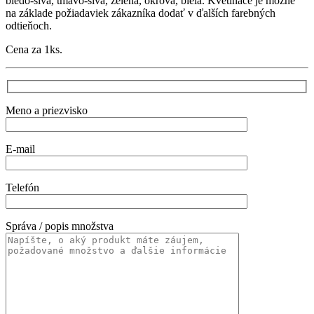
bledo-sivá, tmavo-sivá, zelená, okrová, biela. Kvetináče je možné
na základe požiadaviek zákazníka dodať v ďalších farebných
odtieňoch.
Cena za 1ks.
Meno a priezvisko
E-mail
Telefón
Správa / popis množstva