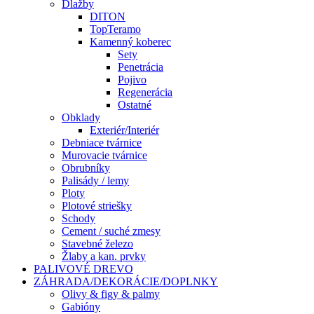
Dlažby
DITON
TopTeramo
Kamenný koberec
Sety
Penetrácia
Pojivo
Regenerácia
Ostatné
Obklady
Exteriér/Interiér
Debniace tvárnice
Murovacie tvárnice
Obrubníky
Palisády / lemy
Ploty
Plotové striešky
Schody
Cement / suché zmesy
Stavebné železo
Žlaby a kan. prvky
PALIVOVÉ DREVO
ZÁHRADA/DEKORÁCIE/DOPLNKY
Olivy & figy & palmy
Gabióny