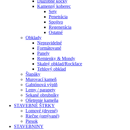
Dlažobné kocky
Kamenný koberec
Sety
Penetrácia
Spojivo
Regenerácia
Ostatné
Obklady
Nepravidelné
Formátované
Panely
Remienky & Mondy
Skalný obklad/Rockface
Tehlový obklad
Šlapáky
Murovací kameň
Gabiónová výplň
Lemy / parapety
Sekané obrubníky
Ošetrenie kameňa
STAVEBNÉ ŠTRKY
Lomové (drvené)
Riečne (omývané)
Piesok
STAVEBNINY