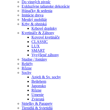
Do vinných pivníc
Exkluzívne talianske dekorácie
Húpačky & sedenia
Imitácie dreva
Mestký mobiliár
Krby & ohniská
Krbové doplnky
Kvetináče & Záhony
Kovové kvetináče
CLASSIC
LUX
SMART
Vyvýšené záhony
Studne / fontány
Reliéfy
Rôzne
Sochy
Anjeli & Sv. sochy
Betlehem
Japonsko
Rôzne
Umenie
Zvieratá
Striešky & Parapety
Tienidlá & Svietidlá