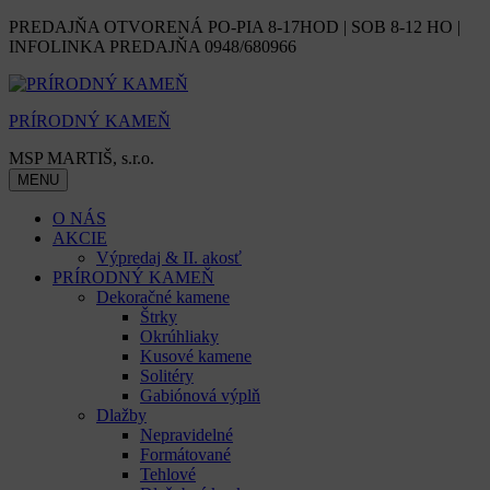
Skip
PREDAJŇA OTVORENÁ PO-PIA 8-17HOD | SOB 8-12 HO |
to
INFOLINKA PREDAJŇA 0948/680966
content
PRÍRODNÝ KAMEŇ
MSP MARTIŠ, s.r.o.
MENU
O NÁS
AKCIE
Výpredaj & II. akosť
PRÍRODNÝ KAMEŇ
Dekoračné kamene
Štrky
Okrúhliaky
Kusové kamene
Solitéry
Gabiónová výplň
Dlažby
Nepravidelné
Formátované
Tehlové