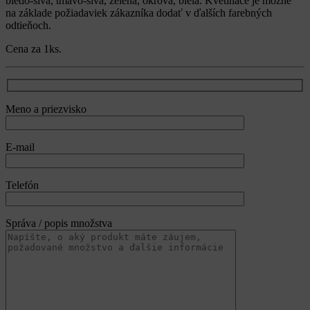
bledo-sivá, tmavo-sivá, zelená, okrová, biela. Kvetináče je možné
na základe požiadaviek zákazníka dodať v ďalších farebných
odtieňoch.
Cena za 1ks.
Meno a priezvisko
E-mail
Telefón
Správa / popis množstva