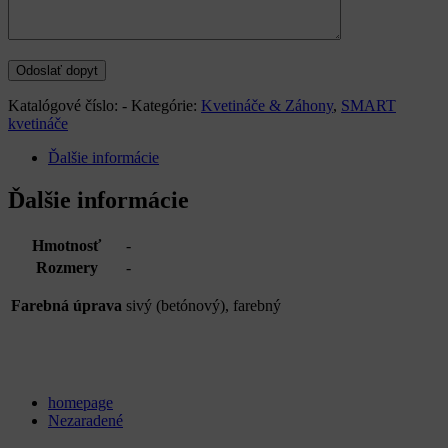
Katalógové číslo:
-
Kategórie:
Kvetináče & Záhony
,
SMART
kvetináče
Ďalšie informácie
Ďalšie informácie
Hmotnosť
-
Rozmery
-
Farebná úprava
sivý (betónový), farebný
Categories
homepage
Nezaradené