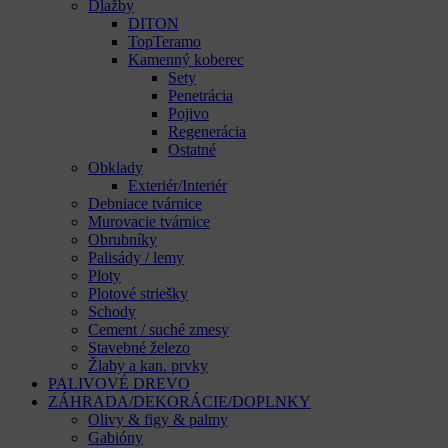
Dlažby
DITON
TopTeramo
Kamenný koberec
Sety
Penetrácia
Pojivo
Regenerácia
Ostatné
Obklady
Exteriér/Interiér
Debniace tvárnice
Murovacie tvárnice
Obrubníky
Palisády / lemy
Ploty
Plotové striešky
Schody
Cement / suché zmesy
Stavebné železo
Žlaby a kan. prvky
PALIVOVÉ DREVO
ZÁHRADA/DEKORÁCIE/DOPLNKY
Olivy & figy & palmy
Gabióny