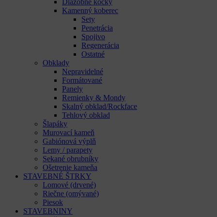
Dlažobné kocky
Kamenný koberec
Sety
Penetrácia
Spojivo
Regenerácia
Ostatné
Obklady
Nepravidelné
Formátované
Panely
Remienky & Mondy
Skalný obklad/Rockface
Tehlový obklad
Šlapáky
Murovací kameň
Gabiónová výplň
Lemy / parapety
Sekané obrubníky
Ošetrenie kameňa
STAVEBNÉ ŠTRKY
Lomové (drvené)
Riečne (omývané)
Piesok
STAVEBNINY