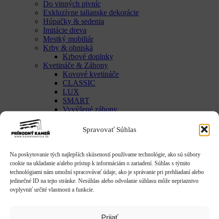
Do vinných pivníc
Exkluzívne talianske dekorácie
Húpačky & sedenia
Imitácie dreva
Mestký mobiliár
Krby & ohniská
Krbové doplnky
Kvetináče & Záhony
Kovové kvetináče
CLASSIC
LUX
SMART
Vyvýšené záhony
Studne / fontány
Reliéfy
Spravovať Súhlas
Rôzne
Sochy
Anjeli & Sv. sochy
Na poskytovanie tých najlepších skúseností používame technológie, ako sú súbory
Betlehem
cookie na ukladanie a/alebo prístup k informáciám o zariadení. Súhlas s týmito
Japonsko
technológiami nám umožní spracovávať údaje, ako je správanie pri prehliadaní alebo
Rôzne
jedinečné ID na tejto stránke. Nesúhlas alebo odvolanie súhlasu môže nepriaznivo
Umenie
ovplyvniť určité vlastnosti a funkcie.
Zvieratá
Striešky & Parapety
Tienidlá & Svietidlá
Prijať