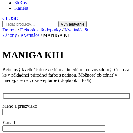
Služby
Kariéra
CLOSE
Hľadať:
Vyhľadávanie
Domov
/
Dekorácie & doplnky
/
Kvetináče &
Záhony
/
Kvetináče
/ MANIGA KH1
MANIGA KH1
Betónový kvetináč do exteriéru aj interiéru, mrazuvzdorný. Cena za
ks v základnej prírodnej farbe s patinou. Možnosť objednať v
hnedej, čiernej, okrovej farbe ( doplatok +10%)
Meno a priezvisko
E-mail