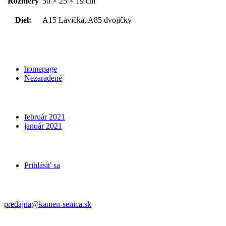
Rozmery
50 × 25 × 19 cm
Diel:
A15 Lavička, A85 dvojičky
Categories
homepage
Nezaradené
Archives
február 2021
január 2021
Meta
Prihlásiť sa
Kontakt
predajna@kamen-senica.sk
_ _