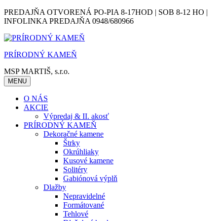
Skip
PREDAJŇA OTVORENÁ PO-PIA 8-17HOD | SOB 8-12 HO |
to
INFOLINKA PREDAJŇA 0948/680966
content
PRÍRODNÝ KAMEŇ
MSP MARTIŠ, s.r.o.
MENU
O NÁS
AKCIE
Výpredaj & II. akosť
PRÍRODNÝ KAMEŇ
Dekoračné kamene
Štrky
Okrúhliaky
Kusové kamene
Solitéry
Gabiónová výplň
Dlažby
Nepravidelné
Formátované
Tehlové