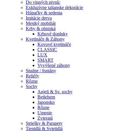
Do vinných pivníc
Exkluzívne talianske dekorácie
Húpačky & sedenia
Imitácie dreva
Mestký mobiliár
Krby & ohniská
Krbové doplnky
Kvetináče & Záhony
Kovové kvetináče
CLASSIC
LUX
SMART
Vyvýšené záhony
Studne / fontány
Reliéfy
Rôzne
Sochy
Anjeli & Sv. sochy
Betlehem
Japonsko
Rôzne
Umenie
Zvieratá
Striešky & Parapety
Tienidlá & Svietidlá