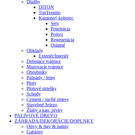
Dlažby
DITON
TopTeramo
Kamenný koberec
Sety
Penetrácia
Pojivo
Regenerácia
Ostatné
Obklady
Exteriér/Interiér
Debniace tvárnice
Murovacie tvárnice
Obrubníky
Palisády / lemy
Ploty
Plotové striešky
Schody
Cement / suché zmesy
Stavebné železo
Žlaby a kan. prvky
PALIVOVÉ DREVO
ZÁHRADA/DEKORÁCIE/DOPLNKY
Olivy & figy & palmy
Gabióny