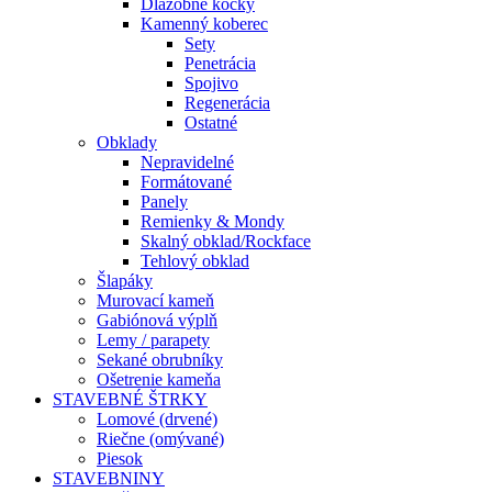
Dlažobné kocky
Kamenný koberec
Sety
Penetrácia
Spojivo
Regenerácia
Ostatné
Obklady
Nepravidelné
Formátované
Panely
Remienky & Mondy
Skalný obklad/Rockface
Tehlový obklad
Šlapáky
Murovací kameň
Gabiónová výplň
Lemy / parapety
Sekané obrubníky
Ošetrenie kameňa
STAVEBNÉ ŠTRKY
Lomové (drvené)
Riečne (omývané)
Piesok
STAVEBNINY