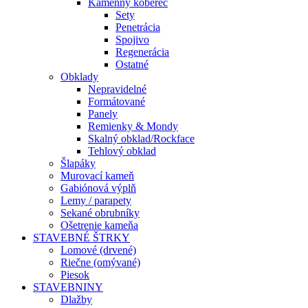
Kamenný koberec
Sety
Penetrácia
Spojivo
Regenerácia
Ostatné
Obklady
Nepravidelné
Formátované
Panely
Remienky & Mondy
Skalný obklad/Rockface
Tehlový obklad
Šlapáky
Murovací kameň
Gabiónová výplň
Lemy / parapety
Sekané obrubníky
Ošetrenie kameňa
STAVEBNÉ ŠTRKY
Lomové (drvené)
Riečne (omývané)
Piesok
STAVEBNINY
Dlažby