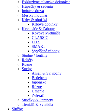
Exkluzívne talianske dekorácie
Húpačky & sedenia
Imitácie dreva
Mestký mobiliár
Krby & ohniská
Krbové doplnky
Kvetináče & Záhony
Kovové kvetináče
CLASSIC
LUX
SMART
Vyvýšené záhony
Studne / fontány
Reliéfy
Rôzne
Sochy
Anjeli & Sv. sochy
Betlehem
Japonsko
Rôzne
Umenie
Zvieratá
Striešky & Parapety
Tienidlá & Svietidlá
Služby