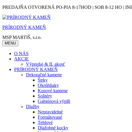
Skip
PREDAJŇA OTVORENÁ PO-PIA 8-17HOD | SOB 8-12 HO | IN
to
content
PRÍRODNÝ KAMEŇ
MSP MARTIŠ, s.r.o.
MENU
O NÁS
AKCIE
Výpredaj & II. akosť
PRÍRODNÝ KAMEŇ
Dekoračné kamene
Štrky
Okrúhliaky
Kusové kamene
Solitéry
Gabiónová výplň
Dlažby
Nepravidelné
Formátované
Tehlové
Dlažobné kocky