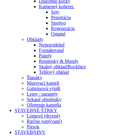
Dlažobné kocky
Kamenný koberec
Sety
Penetrácia
Spojivo
Regenerácia
Ostatné
Obklady
Nepravidelné
Formátované
Panely
Remienky & Mondy
Skalný obklad/Rockface
Tehlový obklad
Šlapáky
Murovací kameň
Gabiónová výplň
Lemy / parapety
Sekané obrubníky
Ošetrenie kameňa
STAVEBNÉ ŠTRKY
Lomové (drvené)
Riečne (omývané)
Piesok
STAVEBNINY