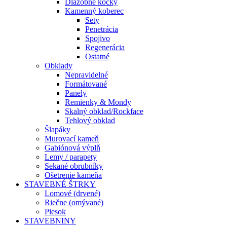
Dlažobné kocky
Kamenný koberec
Sety
Penetrácia
Spojivo
Regenerácia
Ostatné
Obklady
Nepravidelné
Formátované
Panely
Remienky & Mondy
Skalný obklad/Rockface
Tehlový obklad
Šlapáky
Murovací kameň
Gabiónová výplň
Lemy / parapety
Sekané obrubníky
Ošetrenie kameňa
STAVEBNÉ ŠTRKY
Lomové (drvené)
Riečne (omývané)
Piesok
STAVEBNINY