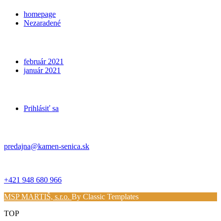
homepage
Nezaradené
Archives
február 2021
január 2021
Meta
Prihlásiť sa
Kontakt
predajna@kamen-senica.sk
_ _
+421 948 680 966
MSP MARTIŠ, s.r.o.
By Classic Templates
TOP