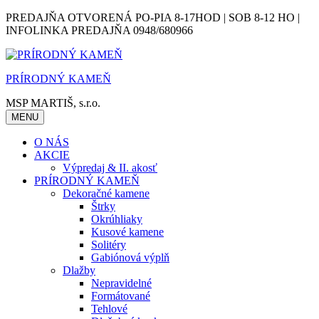
Skip
PREDAJŇA OTVORENÁ PO-PIA 8-17HOD | SOB 8-12 HO |
to
INFOLINKA PREDAJŇA 0948/680966
content
PRÍRODNÝ KAMEŇ
MSP MARTIŠ, s.r.o.
MENU
O NÁS
AKCIE
Výpredaj & II. akosť
PRÍRODNÝ KAMEŇ
Dekoračné kamene
Štrky
Okrúhliaky
Kusové kamene
Solitéry
Gabiónová výplň
Dlažby
Nepravidelné
Formátované
Tehlové