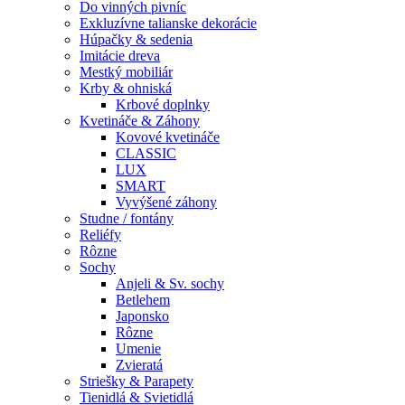
Do vinných pivníc
Exkluzívne talianske dekorácie
Húpačky & sedenia
Imitácie dreva
Mestký mobiliár
Krby & ohniská
Krbové doplnky
Kvetináče & Záhony
Kovové kvetináče
CLASSIC
LUX
SMART
Vyvýšené záhony
Studne / fontány
Reliéfy
Rôzne
Sochy
Anjeli & Sv. sochy
Betlehem
Japonsko
Rôzne
Umenie
Zvieratá
Striešky & Parapety
Tienidlá & Svietidlá