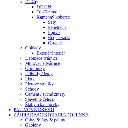
Dlažby
DITON
TopTeramo
Kamenný koberec
Sety
Penetrácia
Pojivo
Regenerácia
Ostatné
Obklady
Exteriér/Interiér
Debniace tvárnice
Murovacie tvárnice
Obrubníky
Palisády / lemy
Ploty
Plotové striešky
Schody
Cement / suché zmesy
Stavebné železo
Žlaby a kan. prvky
PALIVOVÉ DREVO
ZÁHRADA/DEKORÁCIE/DOPLNKY
Olivy & figy & palmy
Gabióny