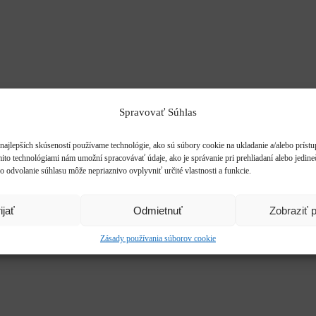
Spravovať Súhlas
najlepších skúseností používame technológie, ako sú súbory cookie na ukladanie a/alebo príst
mito technológiami nám umožní spracovávať údaje, ako je správanie pri prehliadaní alebo jedine
o odvolanie súhlasu môže nepriaznivo ovplyvniť určité vlastnosti a funkcie.
ijať
Odmietnuť
Zobraziť 
Zásady používania súborov cookie