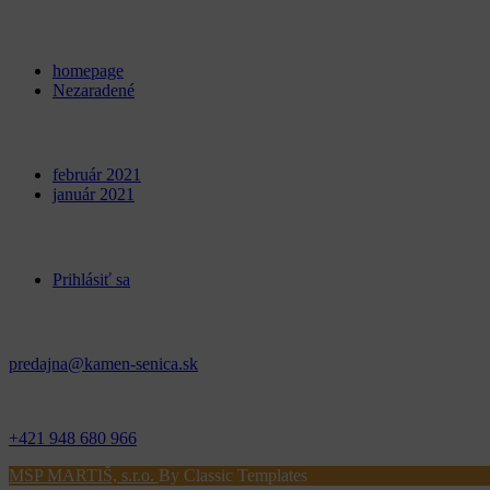
Categories
homepage
Nezaradené
Archives
február 2021
január 2021
Meta
Prihlásiť sa
Kontakt
predajna@kamen-senica.sk
_ _
+421 948 680 966
MSP MARTIŠ, s.r.o.
By Classic Templates