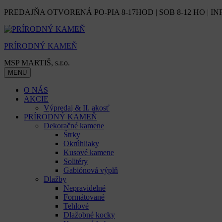
Skip
PREDAJŇA OTVORENÁ PO-PIA 8-17HOD | SOB 8-12 HO | IN
to
content
PRÍRODNÝ KAMEŇ
MSP MARTIŠ, s.r.o.
MENU
O NÁS
AKCIE
Výpredaj & II. akosť
PRÍRODNÝ KAMEŇ
Dekoračné kamene
Štrky
Okrúhliaky
Kusové kamene
Solitéry
Gabiónová výplň
Dlažby
Nepravidelné
Formátované
Tehlové
Dlažobné kocky