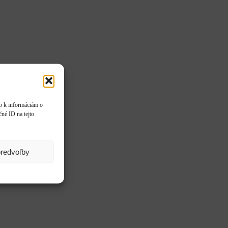
up k informáciám o
čné ID na tejto
predvoľby