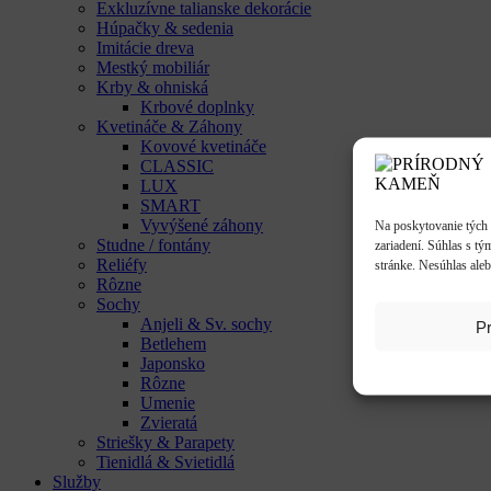
Exkluzívne talianske dekorácie
Húpačky & sedenia
Imitácie dreva
Mestký mobiliár
Krby & ohniská
Krbové doplnky
Kvetináče & Záhony
Kovové kvetináče
CLASSIC
LUX
SMART
Vyvýšené záhony
Na poskytovanie tých 
Studne / fontány
zariadení. Súhlas s tý
Reliéfy
stránke. Nesúhlas aleb
Rôzne
Sochy
Anjeli & Sv. sochy
Pr
Betlehem
Japonsko
Rôzne
Umenie
Zvieratá
Striešky & Parapety
Tienidlá & Svietidlá
Služby