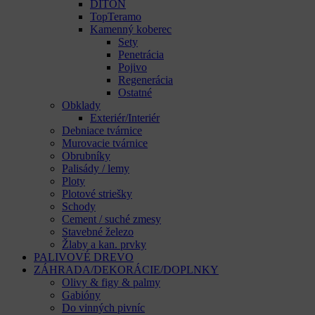
DITON
TopTeramo
Kamenný koberec
Sety
Penetrácia
Pojivo
Regenerácia
Ostatné
Obklady
Exteriér/Interiér
Debniace tvárnice
Murovacie tvárnice
Obrubníky
Palisády / lemy
Ploty
Plotové striešky
Schody
Cement / suché zmesy
Stavebné železo
Žlaby a kan. prvky
PALIVOVÉ DREVO
ZÁHRADA/DEKORÁCIE/DOPLNKY
Olivy & figy & palmy
Gabióny
Do vinných pivníc