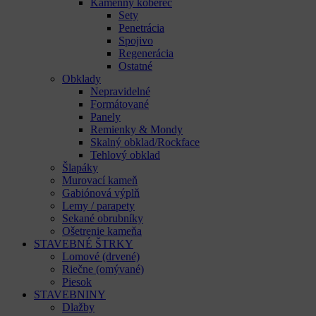
Kamenný koberec
Sety
Penetrácia
Spojivo
Regenerácia
Ostatné
Obklady
Nepravidelné
Formátované
Panely
Remienky & Mondy
Skalný obklad/Rockface
Tehlový obklad
Šlapáky
Murovací kameň
Gabiónová výplň
Lemy / parapety
Sekané obrubníky
Ošetrenie kameňa
STAVEBNÉ ŠTRKY
Lomové (drvené)
Riečne (omývané)
Piesok
STAVEBNINY
Dlažby