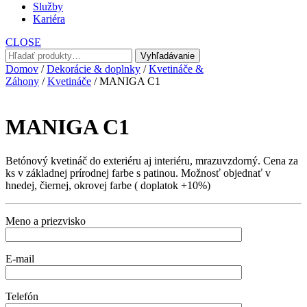
Služby
Kariéra
CLOSE
Hľadať:
Vyhľadávanie
Domov
/
Dekorácie & doplnky
/
Kvetináče &
Záhony
/
Kvetináče
/ MANIGA C1
MANIGA C1
Betónový kvetináč do exteriéru aj interiéru, mrazuvzdorný. Cena za
ks v základnej prírodnej farbe s patinou. Možnosť objednať v
hnedej, čiernej, okrovej farbe ( doplatok +10%)
Meno a priezvisko
E-mail
Telefón