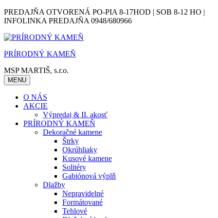
Skip
PREDAJŇA OTVORENÁ PO-PIA 8-17HOD | SOB 8-12 HO |
to
INFOLINKA PREDAJŇA 0948/680966
content
PRÍRODNÝ KAMEŇ
MSP MARTIŠ, s.r.o.
MENU
O NÁS
AKCIE
Výpredaj & II. akosť
PRÍRODNÝ KAMEŇ
Dekoračné kamene
Štrky
Okrúhliaky
Kusové kamene
Solitéry
Gabiónová výplň
Dlažby
Nepravidelné
Formátované
Tehlové