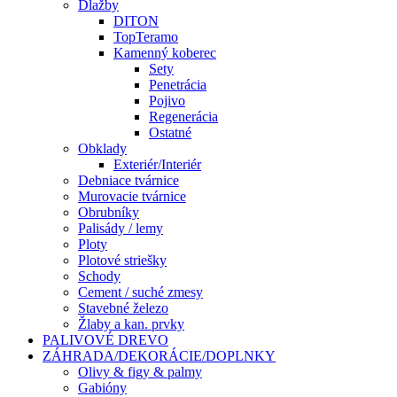
Dlažby
DITON
TopTeramo
Kamenný koberec
Sety
Penetrácia
Pojivo
Regenerácia
Ostatné
Obklady
Exteriér/Interiér
Debniace tvárnice
Murovacie tvárnice
Obrubníky
Palisády / lemy
Ploty
Plotové striešky
Schody
Cement / suché zmesy
Stavebné železo
Žlaby a kan. prvky
PALIVOVÉ DREVO
ZÁHRADA/DEKORÁCIE/DOPLNKY
Olivy & figy & palmy
Gabióny