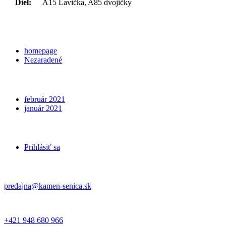
Diel:
A15 Lavička, A85 dvojičky
Categories
homepage
Nezaradené
Archives
február 2021
január 2021
Meta
Prihlásiť sa
Kontakt
predajna@kamen-senica.sk
_ _
+421 948 680 966