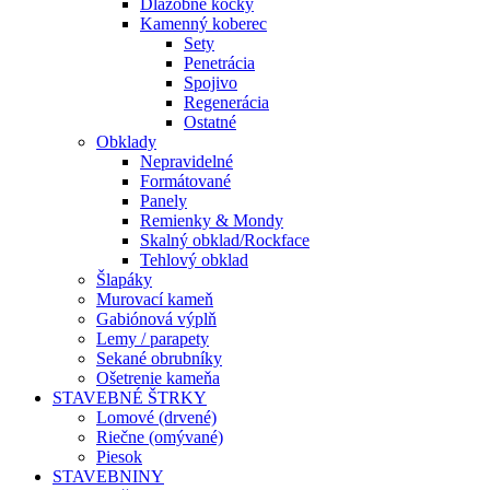
Dlažobné kocky
Kamenný koberec
Sety
Penetrácia
Spojivo
Regenerácia
Ostatné
Obklady
Nepravidelné
Formátované
Panely
Remienky & Mondy
Skalný obklad/Rockface
Tehlový obklad
Šlapáky
Murovací kameň
Gabiónová výplň
Lemy / parapety
Sekané obrubníky
Ošetrenie kameňa
STAVEBNÉ ŠTRKY
Lomové (drvené)
Riečne (omývané)
Piesok
STAVEBNINY