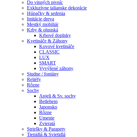
Do vinných pivníc
Exkluzívne talianske dekorácie
Húpačky & sedenia
Imitácie dreva
Mestký mobiliár
Krby & ohniská
Krbové doplnky
Kvetináče & Záhony
Kovové kvetináče
CLASSIC
LUX
SMART
Vyvýšené záhony
Studne / fontány
Reliéfy
Rôzne
Sochy
Anjeli & Sv. sochy
Betlehem
Japonsko
Rôzne
Umenie
Zvieratá
Striešky & Parapety
Tienidlá & Svietidlá