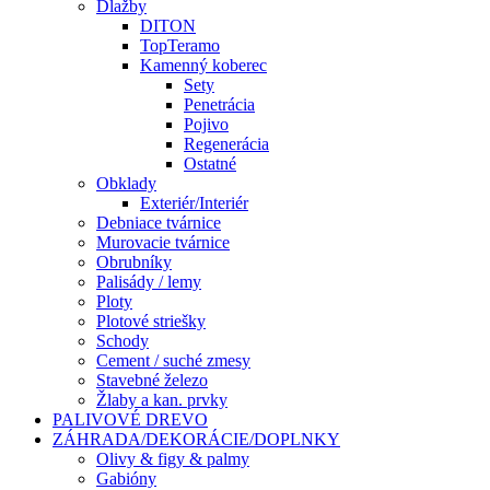
Dlažby
DITON
TopTeramo
Kamenný koberec
Sety
Penetrácia
Pojivo
Regenerácia
Ostatné
Obklady
Exteriér/Interiér
Debniace tvárnice
Murovacie tvárnice
Obrubníky
Palisády / lemy
Ploty
Plotové striešky
Schody
Cement / suché zmesy
Stavebné železo
Žlaby a kan. prvky
PALIVOVÉ DREVO
ZÁHRADA/DEKORÁCIE/DOPLNKY
Olivy & figy & palmy
Gabióny