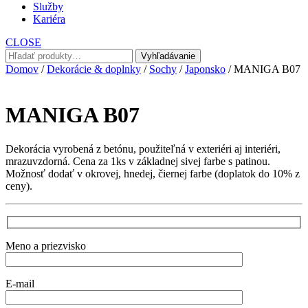
Služby
Kariéra
CLOSE
Hľadať:
Vyhľadávanie
Domov
/
Dekorácie & doplnky
/
Sochy
/
Japonsko
/ MANIGA B07
MANIGA B07
Dekorácia vyrobená z betónu, použiteľná v exteriéri aj interiéri,
mrazuvzdorná. Cena za 1ks v základnej sivej farbe s patinou.
Možnosť dodať v okrovej, hnedej, čiernej farbe (doplatok do 10% z
ceny).
Meno a priezvisko
E-mail