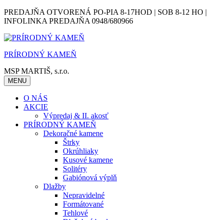
Skip
PREDAJŇA OTVORENÁ PO-PIA 8-17HOD | SOB 8-12 HO |
to
INFOLINKA PREDAJŇA 0948/680966
content
PRÍRODNÝ KAMEŇ
MSP MARTIŠ, s.r.o.
MENU
O NÁS
AKCIE
Výpredaj & II. akosť
PRÍRODNÝ KAMEŇ
Dekoračné kamene
Štrky
Okrúhliaky
Kusové kamene
Solitéry
Gabiónová výplň
Dlažby
Nepravidelné
Formátované
Tehlové