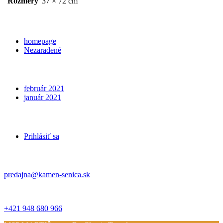
Rozmery
37 × 72 cm
Categories
homepage
Nezaradené
Archives
február 2021
január 2021
Meta
Prihlásiť sa
Kontakt
predajna@kamen-senica.sk
_ _
+421 948 680 966