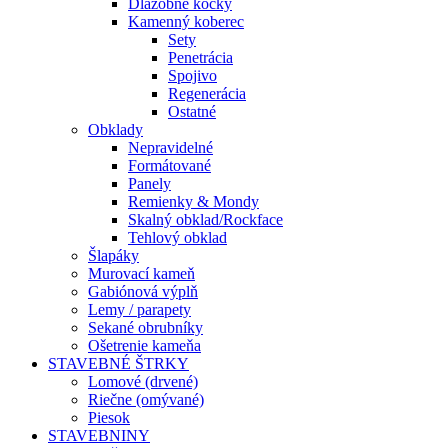
Dlažobné kocky
Kamenný koberec
Sety
Penetrácia
Spojivo
Regenerácia
Ostatné
Obklady
Nepravidelné
Formátované
Panely
Remienky & Mondy
Skalný obklad/Rockface
Tehlový obklad
Šlapáky
Murovací kameň
Gabiónová výplň
Lemy / parapety
Sekané obrubníky
Ošetrenie kameňa
STAVEBNÉ ŠTRKY
Lomové (drvené)
Riečne (omývané)
Piesok
STAVEBNINY