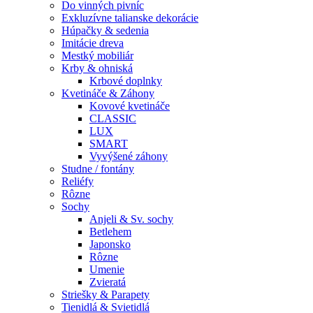
Do vinných pivníc
Exkluzívne talianske dekorácie
Húpačky & sedenia
Imitácie dreva
Mestký mobiliár
Krby & ohniská
Krbové doplnky
Kvetináče & Záhony
Kovové kvetináče
CLASSIC
LUX
SMART
Vyvýšené záhony
Studne / fontány
Reliéfy
Rôzne
Sochy
Anjeli & Sv. sochy
Betlehem
Japonsko
Rôzne
Umenie
Zvieratá
Striešky & Parapety
Tienidlá & Svietidlá