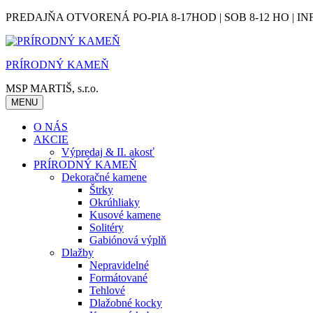
Skip
PREDAJŇA OTVORENÁ PO-PIA 8-17HOD | SOB 8-12 HO | IN
to
content
PRÍRODNÝ KAMEŇ
MSP MARTIŠ, s.r.o.
MENU
O NÁS
AKCIE
Výpredaj & II. akosť
PRÍRODNÝ KAMEŇ
Dekoračné kamene
Štrky
Okrúhliaky
Kusové kamene
Solitéry
Gabiónová výplň
Dlažby
Nepravidelné
Formátované
Tehlové
Dlažobné kocky