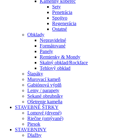
Kamenný koberec
Sety
Penetrácia
Spojivo
Regenerácia
Ostatné
Obklady
Nepravidelné
Formátované
Panely
Remienky & Mondy
Skalný obklad/Rockface
Tehlový obklad
Šlapáky
Murovací kameň
Gabiónová výplň
Lemy / parapety
Sekané obrubníky
Ošetrenie kameňa
STAVEBNÉ ŠTRKY
Lomové (drvené)
Riečne (omývané)
Piesok
STAVEBNINY
Dlažby