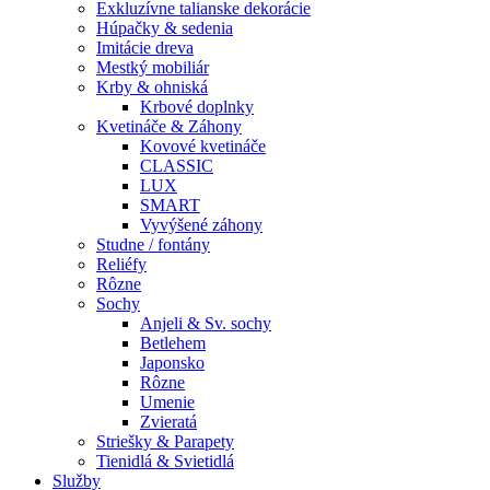
Exkluzívne talianske dekorácie
Húpačky & sedenia
Imitácie dreva
Mestký mobiliár
Krby & ohniská
Krbové doplnky
Kvetináče & Záhony
Kovové kvetináče
CLASSIC
LUX
SMART
Vyvýšené záhony
Studne / fontány
Reliéfy
Rôzne
Sochy
Anjeli & Sv. sochy
Betlehem
Japonsko
Rôzne
Umenie
Zvieratá
Striešky & Parapety
Tienidlá & Svietidlá
Služby