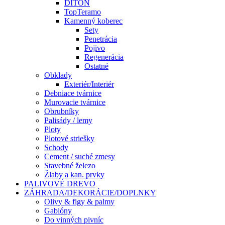
DITON
TopTeramo
Kamenný koberec
Sety
Penetrácia
Pojivo
Regenerácia
Ostatné
Obklady
Exteriér/Interiér
Debniace tvárnice
Murovacie tvárnice
Obrubníky
Palisády / lemy
Ploty
Plotové striešky
Schody
Cement / suché zmesy
Stavebné železo
Žlaby a kan. prvky
PALIVOVÉ DREVO
ZÁHRADA/DEKORÁCIE/DOPLNKY
Olivy & figy & palmy
Gabióny
Do vinných pivníc