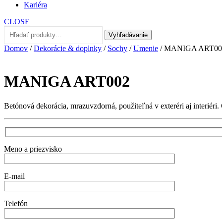
Kariéra
CLOSE
Hľadať:
Vyhľadávanie
Domov
/
Dekorácie & doplnky
/
Sochy
/
Umenie
/ MANIGA ART00
MANIGA ART002
Betónová dekorácia, mrazuvzdorná, použiteľná v exteréri aj interiéri
Meno a priezvisko
E-mail
Telefón