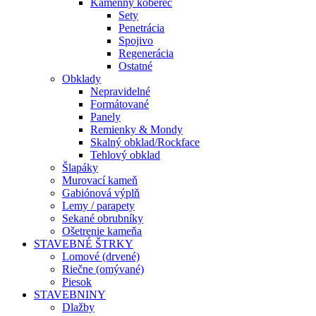
Kamenný koberec
Sety
Penetrácia
Spojivo
Regenerácia
Ostatné
Obklady
Nepravidelné
Formátované
Panely
Remienky & Mondy
Skalný obklad/Rockface
Tehlový obklad
Šlapáky
Murovací kameň
Gabiónová výplň
Lemy / parapety
Sekané obrubníky
Ošetrenie kameňa
STAVEBNÉ ŠTRKY
Lomové (drvené)
Riečne (omývané)
Piesok
STAVEBNINY
Dlažby