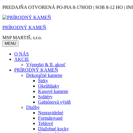
Skip
PREDAJŇA OTVORENÁ PO-PIA 8-17HOD | SOB 8-12 HO | IN
to
content
PRÍRODNÝ KAMEŇ
MSP MARTIŠ, s.r.o.
MENU
O NÁS
AKCIE
Výpredaj & II. akosť
PRÍRODNÝ KAMEŇ
Dekoračné kamene
Štrky
Okrúhliaky
Kusové kamene
Solitéry
Gabiónová výplň
Dlažby
Nepravidelné
Formátované
Tehlové
Dlažobné kocky