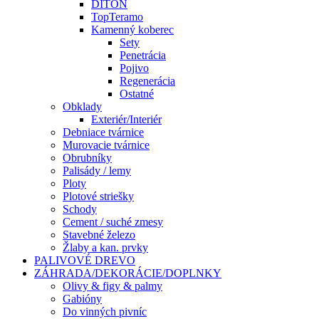
DITON
TopTeramo
Kamenný koberec
Sety
Penetrácia
Pojivo
Regenerácia
Ostatné
Obklady
Exteriér/Interiér
Debniace tvárnice
Murovacie tvárnice
Obrubníky
Palisády / lemy
Ploty
Plotové striešky
Schody
Cement / suché zmesy
Stavebné železo
Žlaby a kan. prvky
PALIVOVÉ DREVO
ZÁHRADA/DEKORÁCIE/DOPLNKY
Olivy & figy & palmy
Gabióny
Do vinných pivníc