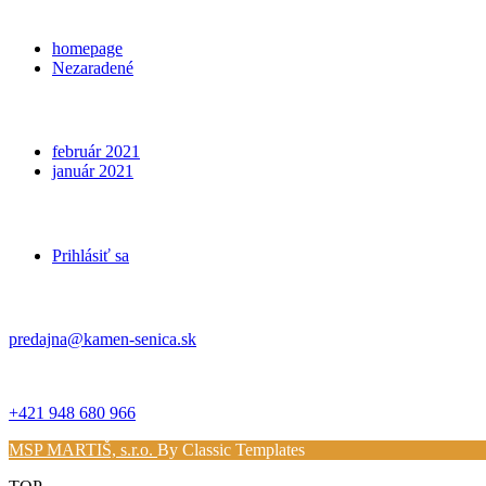
Categories
homepage
Nezaradené
Archives
február 2021
január 2021
Meta
Prihlásiť sa
Kontakt
predajna@kamen-senica.sk
_ _
+421 948 680 966
MSP MARTIŠ, s.r.o.
By Classic Templates