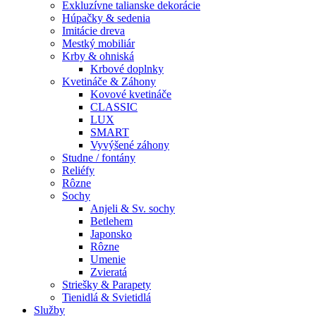
Exkluzívne talianske dekorácie
Húpačky & sedenia
Imitácie dreva
Mestký mobiliár
Krby & ohniská
Krbové doplnky
Kvetináče & Záhony
Kovové kvetináče
CLASSIC
LUX
SMART
Vyvýšené záhony
Studne / fontány
Reliéfy
Rôzne
Sochy
Anjeli & Sv. sochy
Betlehem
Japonsko
Rôzne
Umenie
Zvieratá
Striešky & Parapety
Tienidlá & Svietidlá
Služby