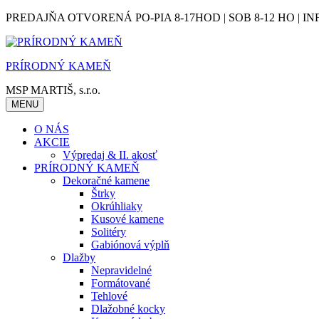
Skip
PREDAJŇA OTVORENÁ PO-PIA 8-17HOD | SOB 8-12 HO | IN
to
content
PRÍRODNÝ KAMEŇ
MSP MARTIŠ, s.r.o.
MENU
O NÁS
AKCIE
Výpredaj & II. akosť
PRÍRODNÝ KAMEŇ
Dekoračné kamene
Štrky
Okrúhliaky
Kusové kamene
Solitéry
Gabiónová výplň
Dlažby
Nepravidelné
Formátované
Tehlové
Dlažobné kocky