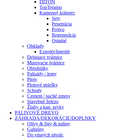
DITON
TopTeramo
Kamenný koberec
Sety
Penetrácia
Pojivo
Regenerácia
Ostatné
Obklady
Exteriér/Interiér
Debniace tvárnice
Murovacie tvárnice
Obrubníky
Palisády / lemy
Ploty
Plotové striešky
Schody
Cement / suché zmesy
Stavebné železo
Žlaby a kan. prvky
PALIVOVÉ DREVO
ZÁHRADA/DEKORÁCIE/DOPLNKY
Olivy & figy & palmy
Gabióny
Do vinných pivníc