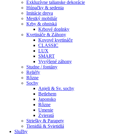
Exkluzívne talianske dekorácie
Húpačky & sedenia
Imitácie dreva
Mestký mobiliár
Krby & ohniská
Krbové doplnky
Kvetináče & Záhony
Kovové kvetináče
CLASSIC
LUX
SMART
Vyvýšené záhony
Studne / fontány
Reliéfy
Rôzne
Sochy
Anjeli & Sv. sochy
Betlehem
Japonsko
Rôzne
Umenie
Zvieratá
Striešky & Parapety
Tienidlá & Svietidlá
Služby