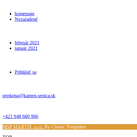
Categories
homepage
Nezaradené
Archives
február 2021
január 2021
Meta
Prihlásiť sa
Kontakt
predajna@kamen-senica.sk
_ _
+421 948 680 966
MSP MARTIŠ, s.r.o.
By Classic Templates