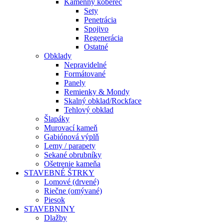
Kamenný koberec
Sety
Penetrácia
Spojivo
Regenerácia
Ostatné
Obklady
Nepravidelné
Formátované
Panely
Remienky & Mondy
Skalný obklad/Rockface
Tehlový obklad
Šlapáky
Murovací kameň
Gabiónová výplň
Lemy / parapety
Sekané obrubníky
Ošetrenie kameňa
STAVEBNÉ ŠTRKY
Lomové (drvené)
Riečne (omývané)
Piesok
STAVEBNINY
Dlažby