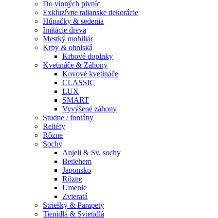
Do vinných pivníc
Exkluzívne talianske dekorácie
Húpačky & sedenia
Imitácie dreva
Mestký mobiliár
Krby & ohniská
Krbové doplnky
Kvetináče & Záhony
Kovové kvetináče
CLASSIC
LUX
SMART
Vyvýšené záhony
Studne / fontány
Reliéfy
Rôzne
Sochy
Anjeli & Sv. sochy
Betlehem
Japonsko
Rôzne
Umenie
Zvieratá
Striešky & Parapety
Tienidlá & Svietidlá