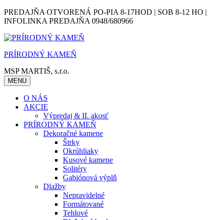
Skip
PREDAJŇA OTVORENÁ PO-PIA 8-17HOD | SOB 8-12 HO |
to
INFOLINKA PREDAJŇA 0948/680966
content
PRÍRODNÝ KAMEŇ
MSP MARTIŠ, s.r.o.
MENU
O NÁS
AKCIE
Výpredaj & II. akosť
PRÍRODNÝ KAMEŇ
Dekoračné kamene
Štrky
Okrúhliaky
Kusové kamene
Solitéry
Gabiónová výplň
Dlažby
Nepravidelné
Formátované
Tehlové