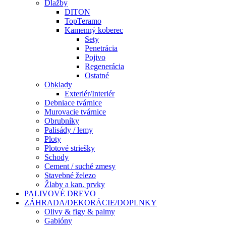
Dlažby
DITON
TopTeramo
Kamenný koberec
Sety
Penetrácia
Pojivo
Regenerácia
Ostatné
Obklady
Exteriér/Interiér
Debniace tvárnice
Murovacie tvárnice
Obrubníky
Palisády / lemy
Ploty
Plotové striešky
Schody
Cement / suché zmesy
Stavebné železo
Žlaby a kan. prvky
PALIVOVÉ DREVO
ZÁHRADA/DEKORÁCIE/DOPLNKY
Olivy & figy & palmy
Gabióny