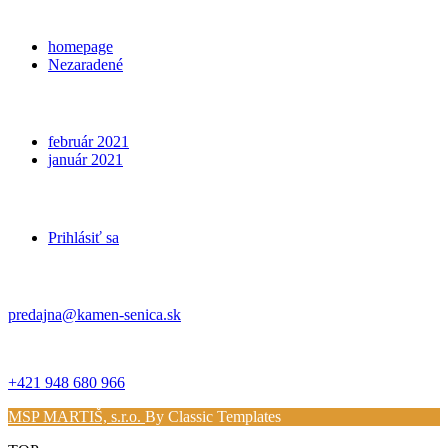
Categories
homepage
Nezaradené
Archives
február 2021
január 2021
Meta
Prihlásiť sa
Kontakt
predajna@kamen-senica.sk
_ _
+421 948 680 966
MSP MARTIŠ, s.r.o.
By Classic Templates