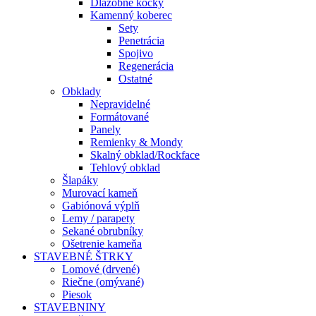
Dlažobné kocky
Kamenný koberec
Sety
Penetrácia
Spojivo
Regenerácia
Ostatné
Obklady
Nepravidelné
Formátované
Panely
Remienky & Mondy
Skalný obklad/Rockface
Tehlový obklad
Šlapáky
Murovací kameň
Gabiónová výplň
Lemy / parapety
Sekané obrubníky
Ošetrenie kameňa
STAVEBNÉ ŠTRKY
Lomové (drvené)
Riečne (omývané)
Piesok
STAVEBNINY