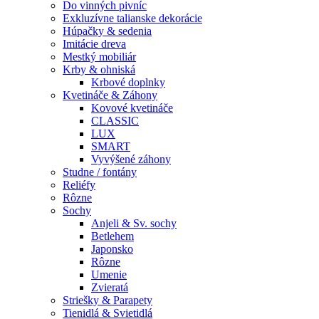
Do vinných pivníc
Exkluzívne talianske dekorácie
Húpačky & sedenia
Imitácie dreva
Mestký mobiliár
Krby & ohniská
Krbové doplnky
Kvetináče & Záhony
Kovové kvetináče
CLASSIC
LUX
SMART
Vyvýšené záhony
Studne / fontány
Reliéfy
Rôzne
Sochy
Anjeli & Sv. sochy
Betlehem
Japonsko
Rôzne
Umenie
Zvieratá
Striešky & Parapety
Tienidlá & Svietidlá