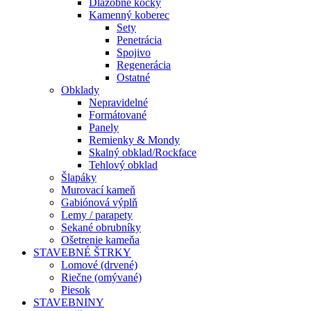
Dlažobné kocky
Kamenný koberec
Sety
Penetrácia
Spojivo
Regenerácia
Ostatné
Obklady
Nepravidelné
Formátované
Panely
Remienky & Mondy
Skalný obklad/Rockface
Tehlový obklad
Šlapáky
Murovací kameň
Gabiónová výplň
Lemy / parapety
Sekané obrubníky
Ošetrenie kameňa
STAVEBNÉ ŠTRKY
Lomové (drvené)
Riečne (omývané)
Piesok
STAVEBNINY