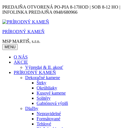
Skip
PREDAJŇA OTVORENÁ PO-PIA 8-17HOD | SOB 8-12 HO |
to
INFOLINKA PREDAJŇA 0948/680966
content
PRÍRODNÝ KAMEŇ
MSP MARTIŠ, s.r.o.
MENU
O NÁS
AKCIE
Výpredaj & II. akosť
PRÍRODNÝ KAMEŇ
Dekoračné kamene
Štrky
Okrúhliaky
Kusové kamene
Solitéry
Gabiónová výplň
Dlažby
Nepravidelné
Formátované
Tehlové