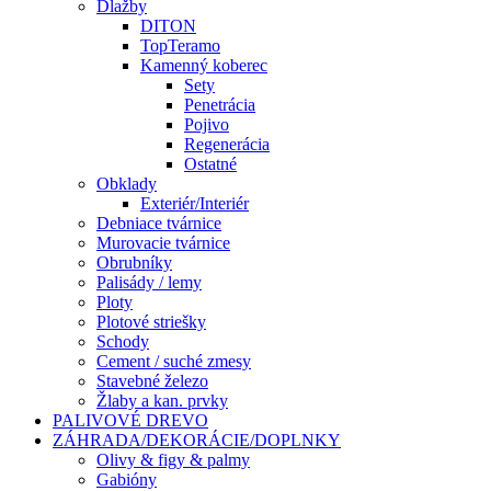
Dlažby
DITON
TopTeramo
Kamenný koberec
Sety
Penetrácia
Pojivo
Regenerácia
Ostatné
Obklady
Exteriér/Interiér
Debniace tvárnice
Murovacie tvárnice
Obrubníky
Palisády / lemy
Ploty
Plotové striešky
Schody
Cement / suché zmesy
Stavebné železo
Žlaby a kan. prvky
PALIVOVÉ DREVO
ZÁHRADA/DEKORÁCIE/DOPLNKY
Olivy & figy & palmy
Gabióny