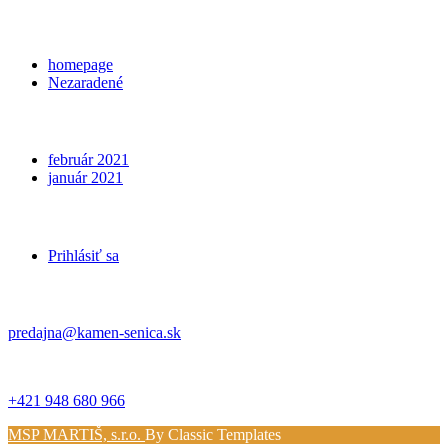
Categories
homepage
Nezaradené
Archives
február 2021
január 2021
Meta
Prihlásiť sa
Kontakt
predajna@kamen-senica.sk
_ _
+421 948 680 966
MSP MARTIŠ, s.r.o.
By Classic Templates