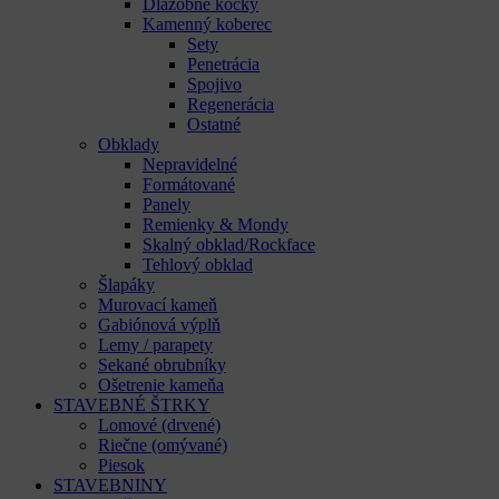
Dlažobné kocky
Kamenný koberec
Sety
Penetrácia
Spojivo
Regenerácia
Ostatné
Obklady
Nepravidelné
Formátované
Panely
Remienky & Mondy
Skalný obklad/Rockface
Tehlový obklad
Šlapáky
Murovací kameň
Gabiónová výplň
Lemy / parapety
Sekané obrubníky
Ošetrenie kameňa
STAVEBNÉ ŠTRKY
Lomové (drvené)
Riečne (omývané)
Piesok
STAVEBNINY