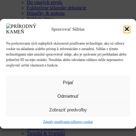
Do vinných pivníc
Exkluzívne talianske dekorácie
Húpačky & sedenia
Imitácie dreva
Mestký mobiliár
Spravovať Súhlas
Krby & ohniská
Krbové doplnky
Kvetináče & Záhony
Na poskytovanie tých najlepších skúseností používame technológie, ako sú súbory
Kovové kvetináče
cookie na ukladanie a/alebo prístup k informáciám o zariadení. Súhlas s týmito
CLASSIC
technológiami nám umožní spracovávať údaje, ako je správanie pri prehliadaní alebo
LUX
jedinečné ID na tejto stránke. Nesúhlas alebo odvolanie súhlasu môže nepriaznivo
SMART
ovplyvniť určité vlastnosti a funkcie.
Vyvýšené záhony
Studne / fontány
Reliéfy
Prijať
Rôzne
Sochy
Anjeli & Sv. sochy
Odmietnuť
Betlehem
Japonsko
Zobraziť predvoľby
Rôzne
Umenie
Zásady používania súborov cookie
Zvieratá
Striešky & Parapety
Tienidlá & Svietidlá