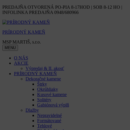
Skip
PREDAJŇA OTVORENÁ PO-PIA 8-17HOD | SOB 8-12 HO |
to
INFOLINKA PREDAJŇA 0948/680966
content
PRÍRODNÝ KAMEŇ
MSP MARTIŠ, s.r.o.
MENU
O NÁS
AKCIE
Výpredaj & II. akosť
PRÍRODNÝ KAMEŇ
Dekoračné kamene
Štrky
Okrúhliaky
Kusové kamene
Solitéry
Gabiónová výplň
Dlažby
Nepravidelné
Formátované
Tehlové