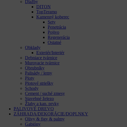
Dlažby
DITON
TopTeramo
Kamenný koberec
Sety
Penetrácia
Pojivo
Regenerácia
Ostatné
Obklady
Exteriér/Interiér
Debniace tvárnice
Murovacie tvárnice
Obrubníky
Palisády / lemy
Ploty
Plotové striešky
Schody
Cement / suché zmesy
Stavebné železo
Žlaby a kan. prvky
PALIVOVÉ DREVO
ZÁHRADA/DEKORÁCIE/DOPLNKY
Olivy & figy & palmy
Gabióny