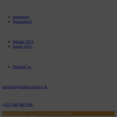
Categories
homepage
Nezaradené
Archives
február 2021
január 2021
Meta
Prihlásiť sa
Kontakt
predajna@kamen-senica.sk
_ _
+421 948 680 966
MSP MARTIŠ, s.r.o.
By Classic Templates