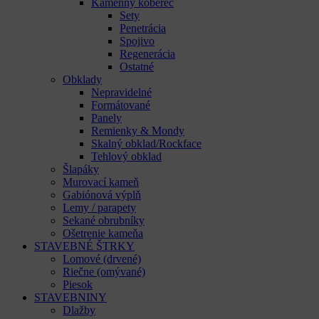
Kamenný koberec
Sety
Penetrácia
Spojivo
Regenerácia
Ostatné
Obklady
Nepravidelné
Formátované
Panely
Remienky & Mondy
Skalný obklad/Rockface
Tehlový obklad
Šlapáky
Murovací kameň
Gabiónová výplň
Lemy / parapety
Sekané obrubníky
Ošetrenie kameňa
STAVEBNÉ ŠTRKY
Lomové (drvené)
Riečne (omývané)
Piesok
STAVEBNINY
Dlažby