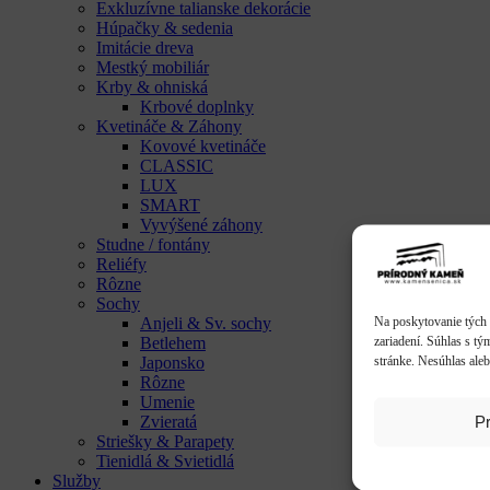
Exkluzívne talianske dekorácie
Húpačky & sedenia
Imitácie dreva
Mestký mobiliár
Krby & ohniská
Krbové doplnky
Kvetináče & Záhony
Kovové kvetináče
CLASSIC
LUX
SMART
Vyvýšené záhony
Studne / fontány
Reliéfy
Rôzne
Sochy
Na poskytovanie tých 
Anjeli & Sv. sochy
zariadení. Súhlas s tý
Betlehem
stránke. Nesúhlas aleb
Japonsko
Rôzne
Umenie
Pr
Zvieratá
Striešky & Parapety
Tienidlá & Svietidlá
Služby