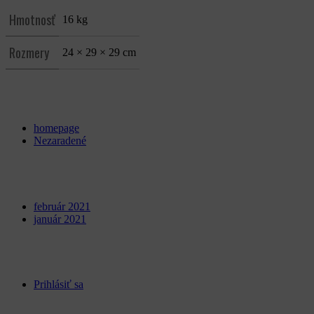
Hmotnosť
16 kg
Rozmery
24 × 29 × 29 cm
Categories
homepage
Nezaradené
Archives
február 2021
január 2021
Meta
Prihlásiť sa