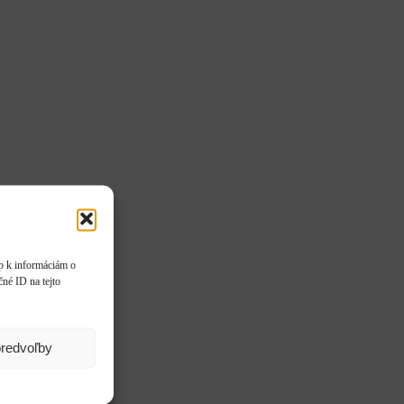
up k informáciám o
čné ID na tejto
predvoľby