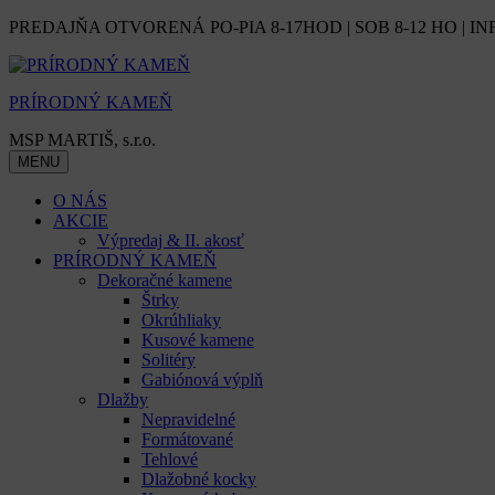
Skip
PREDAJŇA OTVORENÁ PO-PIA 8-17HOD | SOB 8-12 HO | IN
to
content
PRÍRODNÝ KAMEŇ
MSP MARTIŠ, s.r.o.
MENU
O NÁS
AKCIE
Výpredaj & II. akosť
PRÍRODNÝ KAMEŇ
Dekoračné kamene
Štrky
Okrúhliaky
Kusové kamene
Solitéry
Gabiónová výplň
Dlažby
Nepravidelné
Formátované
Tehlové
Dlažobné kocky