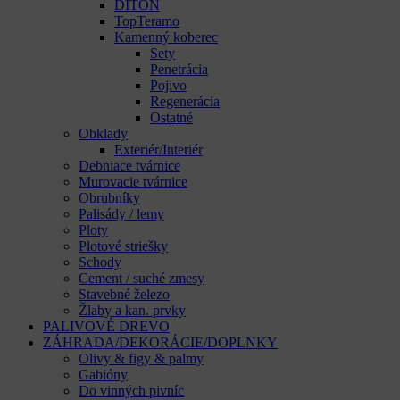
DITON
TopTeramo
Kamenný koberec
Sety
Penetrácia
Pojivo
Regenerácia
Ostatné
Obklady
Exteriér/Interiér
Debniace tvárnice
Murovacie tvárnice
Obrubníky
Palisády / lemy
Ploty
Plotové striešky
Schody
Cement / suché zmesy
Stavebné železo
Žlaby a kan. prvky
PALIVOVÉ DREVO
ZÁHRADA/DEKORÁCIE/DOPLNKY
Olivy & figy & palmy
Gabióny
Do vinných pivníc