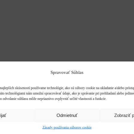
Spravovať Súhlas
najlepších skúseností používame technológie, ako sú súbory cookie na ukladanie a/alebo príst
mito technológiami nám umožní spracovávať údaje, ako je správanie pri prehliadaní alebo jedine
o odvolanie súhlasu môže nepriaznivo ovplyvniť určité vlastnosti a funkcie.
ijať
Odmietnuť
Zobraziť 
Zásady používania súborov cookie