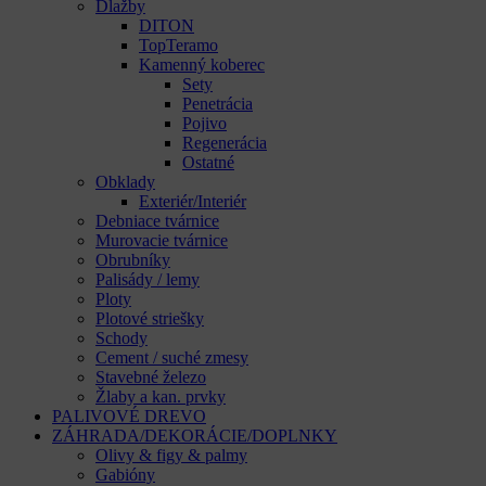
Dlažby
DITON
TopTeramo
Kamenný koberec
Sety
Penetrácia
Pojivo
Regenerácia
Ostatné
Obklady
Exteriér/Interiér
Debniace tvárnice
Murovacie tvárnice
Obrubníky
Palisády / lemy
Ploty
Plotové striešky
Schody
Cement / suché zmesy
Stavebné železo
Žlaby a kan. prvky
PALIVOVÉ DREVO
ZÁHRADA/DEKORÁCIE/DOPLNKY
Olivy & figy & palmy
Gabióny