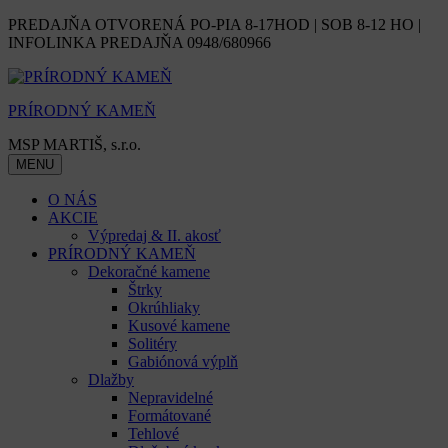
Skip
PREDAJŇA OTVORENÁ PO-PIA 8-17HOD | SOB 8-12 HO |
to
INFOLINKA PREDAJŇA 0948/680966
content
PRÍRODNÝ KAMEŇ
MSP MARTIŠ, s.r.o.
MENU
O NÁS
AKCIE
Výpredaj & II. akosť
PRÍRODNÝ KAMEŇ
Dekoračné kamene
Štrky
Okrúhliaky
Kusové kamene
Solitéry
Gabiónová výplň
Dlažby
Nepravidelné
Formátované
Tehlové