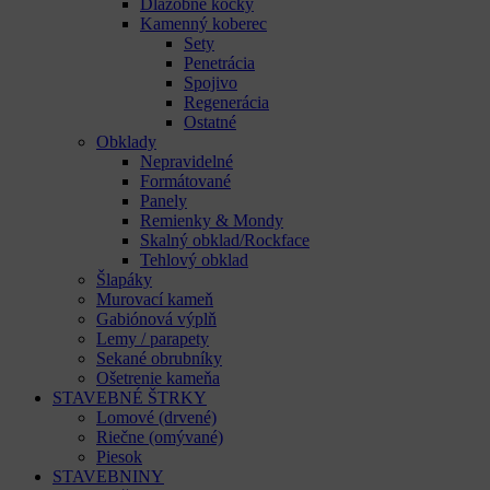
Dlažobné kocky
Kamenný koberec
Sety
Penetrácia
Spojivo
Regenerácia
Ostatné
Obklady
Nepravidelné
Formátované
Panely
Remienky & Mondy
Skalný obklad/Rockface
Tehlový obklad
Šlapáky
Murovací kameň
Gabiónová výplň
Lemy / parapety
Sekané obrubníky
Ošetrenie kameňa
STAVEBNÉ ŠTRKY
Lomové (drvené)
Riečne (omývané)
Piesok
STAVEBNINY