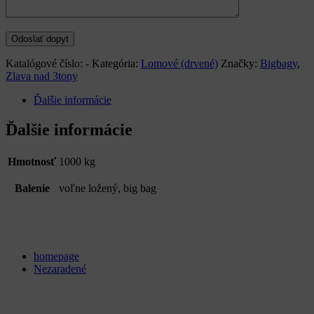
Katalógové číslo:
-
Kategória:
Lomové (drvené)
Značky:
Bigbagy
,
Zlava nad 3tony
Ďalšie informácie
Ďalšie informácie
Hmotnosť
1000 kg
Balenie
voľne ložený, big bag
Categories
homepage
Nezaradené
Archives