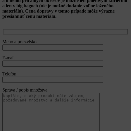
a k nemu priľahlých okresov je možné len paletovým kuriérom
a len v big bagoch (nie je možné dodanie voľne loženého
materiálu). Cena dopravy v tomto prípade môže výrazne
presiahnuť cenu materiálu.
Meno a priezvisko
E-mail
Telefón
Správa / popis množstva