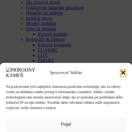
Do vinných pivníc
Exkluzívne talianske dekorácie
Húpačky & sedenia
Imitácie dreva
Mestký mobiliár
Krby & ohniská
Krbové doplnky
Kvetináče & Záhony
Kovové kvetináče
CLASSIC
LUX
SMART
Vyvýšené záhony
Studne / fontány
Spravovať Súhlas
Reliéfy
Rôzne
Na poskytovanie tých najlepších skúseností používame technológie, ako sú súbory
Sochy
cookie na ukladanie a/alebo prístup k informáciám o zariadení. Súhlas s týmito
Anjeli & Sv. sochy
technológiami nám umožní spracovávať údaje, ako je správanie pri prehliadaní alebo
Betlehem
jedinečné ID na tejto stránke. Nesúhlas alebo odvolanie súhlasu môže nepriaznivo
Japonsko
ovplyvniť určité vlastnosti a funkcie.
Rôzne
Umenie
Zvieratá
Prijať
Striešky & Parapety
Tienidlá & Svietidlá