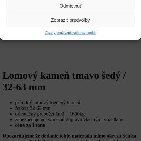
Služby
Odmietnuť
Kariéra
CLOSE
Zobraziť predvoľby
Hľadať:
Vyhľadávanie
Domov
/
Stavebné štrky
/
Lomové (drvené)
/ Lomový kameň tmavo
Zásady používania súborov cookie
šedý / 32-63 mm
Lomový kameň tmavo šedý /
32-63 mm
prírodný lomový triedený kameň
frakcia 32-63 mm
orientačný prepočet 1m3 = 1600kg
zabezpečujeme expresnú dopravu vlastnými vozidlami
cena za 1 tonu
Upozorňujeme že dodanie tohto materiálu mimo okresu Senica