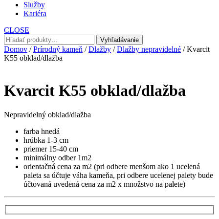
Služby
Kariéra
CLOSE
Hľadať:
Vyhľadávanie
Domov
/
Prírodný kameň
/
Dlažby
/
Dlažby nepravidelné
/ Kvarcit
K55 obklad/dlažba
Kvarcit K55 obklad/dlažba
Nepravidelný obklad/dlažba
farba hnedá
hrúbka 1-3 cm
priemer 15-40 cm
minimálny odber 1m2
orientačná cena za m2 (pri odbere menšom ako 1 ucelená
paleta sa účtuje váha kameňa, pri odbere ucelenej palety bude
účtovaná uvedená cena za m2 x množstvo na palete)