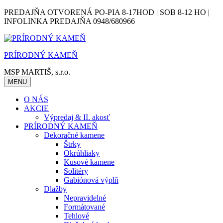
Skip
PREDAJŇA OTVORENÁ PO-PIA 8-17HOD | SOB 8-12 HO |
to
INFOLINKA PREDAJŇA 0948/680966
content
PRÍRODNÝ KAMEŇ
MSP MARTIŠ, s.r.o.
MENU
O NÁS
AKCIE
Výpredaj & II. akosť
PRÍRODNÝ KAMEŇ
Dekoračné kamene
Štrky
Okrúhliaky
Kusové kamene
Solitéry
Gabiónová výplň
Dlažby
Nepravidelné
Formátované
Tehlové