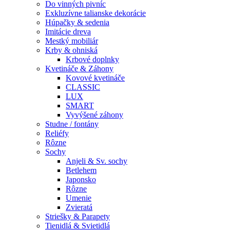
Do vinných pivníc
Exkluzívne talianske dekorácie
Húpačky & sedenia
Imitácie dreva
Mestký mobiliár
Krby & ohniská
Krbové doplnky
Kvetináče & Záhony
Kovové kvetináče
CLASSIC
LUX
SMART
Vyvýšené záhony
Studne / fontány
Reliéfy
Rôzne
Sochy
Anjeli & Sv. sochy
Betlehem
Japonsko
Rôzne
Umenie
Zvieratá
Striešky & Parapety
Tienidlá & Svietidlá