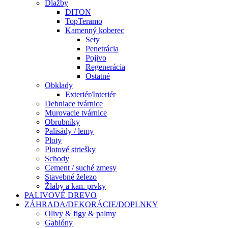
Dlažby
DITON
TopTeramo
Kamenný koberec
Sety
Penetrácia
Pojivo
Regenerácia
Ostatné
Obklady
Exteriér/Interiér
Debniace tvárnice
Murovacie tvárnice
Obrubníky
Palisády / lemy
Ploty
Plotové striešky
Schody
Cement / suché zmesy
Stavebné železo
Žlaby a kan. prvky
PALIVOVÉ DREVO
ZÁHRADA/DEKORÁCIE/DOPLNKY
Olivy & figy & palmy
Gabióny