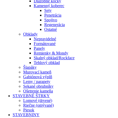
Dlažobné kocky
Kamenný koberec
Sety
Penetrácia
Spojivo
Regenerácia
Ostatné
Obklady
Nepravidelné
Formátované
Panely
Remienky & Mondy
Skalný obklad/Rockface
Tehlový obklad
Šlapáky
Murovací kameň
Gabiónová výplň
Lemy / parapety
Sekané obrubníky
Ošetrenie kameňa
STAVEBNÉ ŠTRKY
Lomové (drvené)
Riečne (omývané)
Piesok
STAVEBNINY