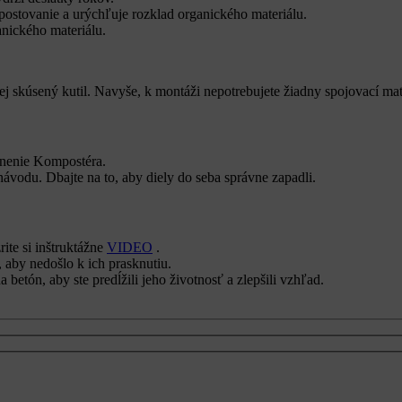
ostovanie a urýchľuje rozklad organického materiálu.
nického materiálu.
j skúsený kutil. Navyše, k montáži nepotrebujete žiadny spojovací mat
tnenie Kompostéra.
návodu. Dbajte na to, aby diely do seba správne zapadli.
ite si inštruktážne
VIDEO
.
, aby nedošlo k ich prasknutiu.
a betón, aby ste predĺžili jeho životnosť a zlepšili vzhľad.