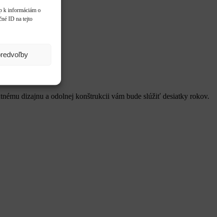
up k informáciám o
čné ID na tejto
predvoľby
nému dizajnu a odolnej konštrukcii vám bude slúžiť desiatky rokov.