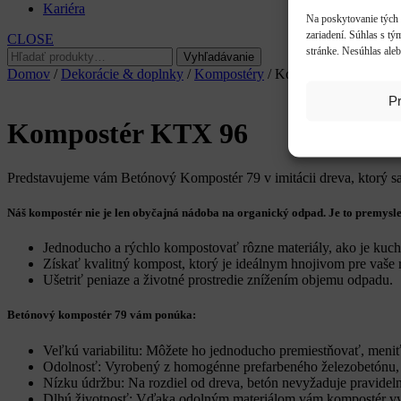
Kariéra
Na poskytovanie tých 
zariadení. Súhlas s tý
CLOSE
stránke. Nesúhlas aleb
Hľadať:
Vyhľadávanie
Domov
/
Dekorácie & doplnky
/
Kompostéry
/ Kompostér KTX 96
Pr
Kompostér KTX 96
Predstavujeme vám Betónový Kompostér 79 v imitácii dreva, ktorý sa
Náš kompostér nie je len obyčajná nádoba na organický odpad. Je to premysl
Jednoducho a rýchlo kompostovať rôzne materiály, ako je kuchy
Získať kvalitný kompost, ktorý je ideálnym hnojivom pre vaše r
Ušetriť peniaze a životné prostredie znížením objemu odpadu.
Betónový kompostér 79 vám ponúka:
Veľkú variabilitu: Môžete ho jednoducho premiestňovať, meni
Odolnosť: Vyrobený z homogénne prefarbeného železobetónu, 
Nízku údržbu: Na rozdiel od dreva, betón nevyžaduje pravidel
Dlhú životnosť: Vďaka odolným materiálom vám kompostér vyd