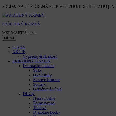
Skip
PREDAJŇA OTVORENÁ PO-PIA 8-17HOD | SOB 8-12 HO | IN
to
content
PRÍRODNÝ KAMEŇ
MSP MARTIŠ, s.r.o.
MENU
O NÁS
AKCIE
Výpredaj & II. akosť
PRÍRODNÝ KAMEŇ
Dekoračné kamene
Štrky
Okrúhliaky
Kusové kamene
Solitéry
Gabiónová výplň
Dlažby
Nepravidelné
Formátované
Tehlové
Dlažobné kocky