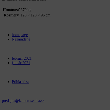
Hmotnosť
370 kg
Rozmery
120 × 120 × 96 cm
Categories
homepage
Nezaradené
Archives
február 2021
január 2021
Meta
Prihlásiť sa
Kontakt
predajna@kamen-senica.sk
_ _