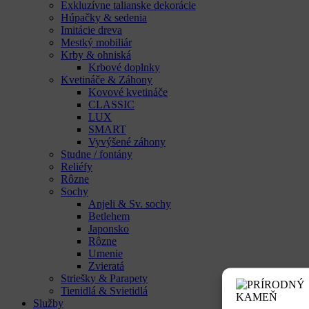
Exkluzívne talianske dekorácie
Húpačky & sedenia
Imitácie dreva
Mestký mobiliár
Krby & ohniská
Krbové doplnky
Kvetináče & Záhony
Kovové kvetináče
CLASSIC
LUX
SMART
Vyvýšené záhony
Studne / fontány
Reliéfy
Rôzne
Sochy
Anjeli & Sv. sochy
Betlehem
Japonsko
Rôzne
Umenie
Zvieratá
Striešky & Parapety
Tienidlá & Svietidlá
Služby