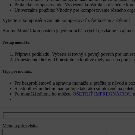
Praktické kompostovanie: Vyvýšená konštrukcia uľahčuje komp
Univerzálne použitie: Vhodný pre kompostovanie rôzneho orga
Vyberte si kompostér a začnite kompostovať s ľahkosťou a štýlom!
Bonus: Montáž kompostéra je jednoduchá a rýchla, zvládne ju aj mene
Postup montáže:
Príprava podkladu: Vyberte si rovný a pevný povrch pre umies
Umiestnenie dielov: Umiestnite jednotlivé diely na seba podľa 
Tipy pre montáž:
Pre bezproblémovú a správnu montáže si prečítajte návod a pozr
S jednotlivými dielmi manipulujte tak, ako sú uložené na palete
Po montáži záhona ho môžete
OŠETRIŤ IMPREGNÁCIOU
n
Meno a priezvisko