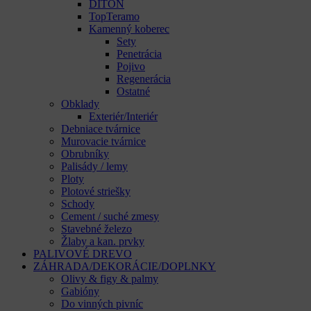
DITON
TopTeramo
Kamenný koberec
Sety
Penetrácia
Pojivo
Regenerácia
Ostatné
Obklady
Exteriér/Interiér
Debniace tvárnice
Murovacie tvárnice
Obrubníky
Palisády / lemy
Ploty
Plotové striešky
Schody
Cement / suché zmesy
Stavebné železo
Žlaby a kan. prvky
PALIVOVÉ DREVO
ZÁHRADA/DEKORÁCIE/DOPLNKY
Olivy & figy & palmy
Gabióny
Do vinných pivníc