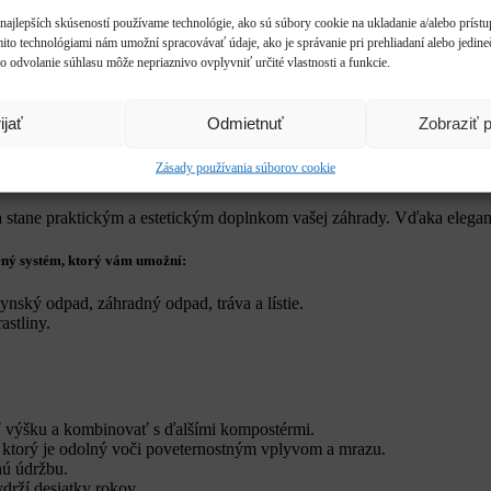
najlepších skúseností používame technológie, ako sú súbory cookie na ukladanie a/alebo príst
mito technológiami nám umožní spracovávať údaje, ako je správanie pri prehliadaní alebo jedine
o odvolanie súhlasu môže nepriaznivo ovplyvniť určité vlastnosti a funkcie.
ijať
Odmietnuť
Zobraziť 
Zásady používania súborov cookie
 stane praktickým a estetickým doplnkom vašej záhrady. Vďaka elegant
ený systém, ktorý vám umožní:
nský odpad, záhradný odpad, tráva a lístie.
astliny.
ť výšku a kombinovať s ďalšími kompostérmi.
ktorý je odolný voči poveternostným vplyvom a mrazu.
nú údržbu.
rží desiatky rokov.