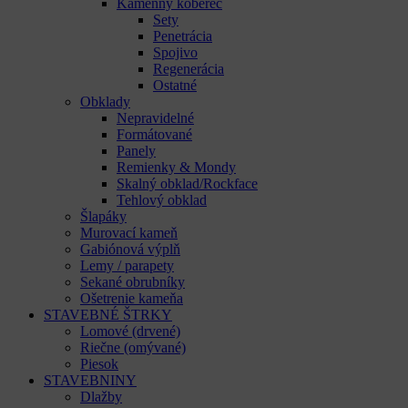
Kamenný koberec
Sety
Penetrácia
Spojivo
Regenerácia
Ostatné
Obklady
Nepravidelné
Formátované
Panely
Remienky & Mondy
Skalný obklad/Rockface
Tehlový obklad
Šlapáky
Murovací kameň
Gabiónová výplň
Lemy / parapety
Sekané obrubníky
Ošetrenie kameňa
STAVEBNÉ ŠTRKY
Lomové (drvené)
Riečne (omývané)
Piesok
STAVEBNINY
Dlažby