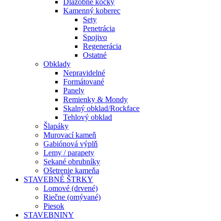
Dlažobné kocky
Kamenný koberec
Sety
Penetrácia
Spojivo
Regenerácia
Ostatné
Obklady
Nepravidelné
Formátované
Panely
Remienky & Mondy
Skalný obklad/Rockface
Tehlový obklad
Šlapáky
Murovací kameň
Gabiónová výplň
Lemy / parapety
Sekané obrubníky
Ošetrenie kameňa
STAVEBNÉ ŠTRKY
Lomové (drvené)
Riečne (omývané)
Piesok
STAVEBNINY