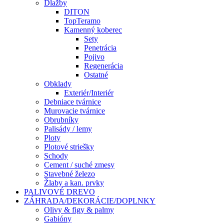
Dlažby
DITON
TopTeramo
Kamenný koberec
Sety
Penetrácia
Pojivo
Regenerácia
Ostatné
Obklady
Exteriér/Interiér
Debniace tvárnice
Murovacie tvárnice
Obrubníky
Palisády / lemy
Ploty
Plotové striešky
Schody
Cement / suché zmesy
Stavebné železo
Žlaby a kan. prvky
PALIVOVÉ DREVO
ZÁHRADA/DEKORÁCIE/DOPLNKY
Olivy & figy & palmy
Gabióny