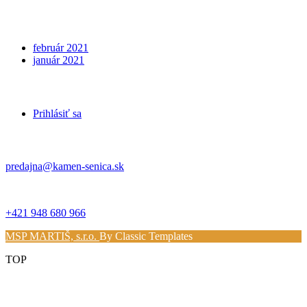
Archives
február 2021
január 2021
Meta
Prihlásiť sa
Kontakt
predajna@kamen-senica.sk
_ _
+421 948 680 966
MSP MARTIŠ, s.r.o.
By Classic Templates
TOP