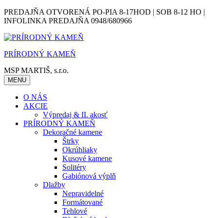
Skip
PREDAJŇA OTVORENÁ PO-PIA 8-17HOD | SOB 8-12 HO |
to
INFOLINKA PREDAJŇA 0948/680966
content
PRÍRODNÝ KAMEŇ
MSP MARTIŠ, s.r.o.
MENU
O NÁS
AKCIE
Výpredaj & II. akosť
PRÍRODNÝ KAMEŇ
Dekoračné kamene
Štrky
Okrúhliaky
Kusové kamene
Solitéry
Gabiónová výplň
Dlažby
Nepravidelné
Formátované
Tehlové