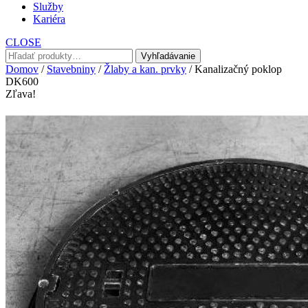
Služby
Kariéra
CLOSE
Hľadať:
Vyhľadávanie
Domov
/
Stavebniny
/
Žlaby a kan. prvky
/ Kanalizačný poklop
DK600
Zľava!