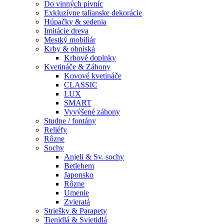
Do vinných pivníc
Exkluzívne talianske dekorácie
Húpačky & sedenia
Imitácie dreva
Mestký mobiliár
Krby & ohniská
Krbové doplnky
Kvetináče & Záhony
Kovové kvetináče
CLASSIC
LUX
SMART
Vyvýšené záhony
Studne / fontány
Reliéfy
Rôzne
Sochy
Anjeli & Sv. sochy
Betlehem
Japonsko
Rôzne
Umenie
Zvieratá
Striešky & Parapety
Tienidlá & Svietidlá