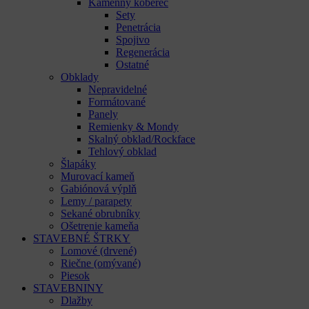
Kamenný koberec
Sety
Penetrácia
Spojivo
Regenerácia
Ostatné
Obklady
Nepravidelné
Formátované
Panely
Remienky & Mondy
Skalný obklad/Rockface
Tehlový obklad
Šlapáky
Murovací kameň
Gabiónová výplň
Lemy / parapety
Sekané obrubníky
Ošetrenie kameňa
STAVEBNÉ ŠTRKY
Lomové (drvené)
Riečne (omývané)
Piesok
STAVEBNINY
Dlažby