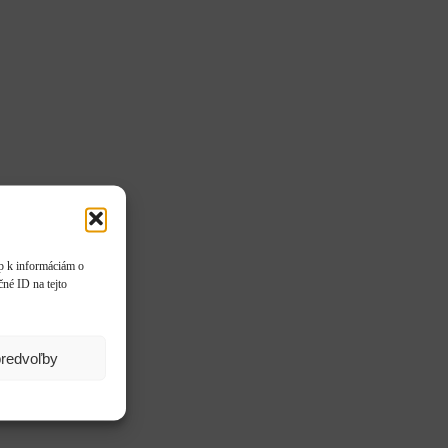
up k informáciám o
čné ID na tejto
predvoľby