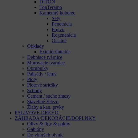
DITON
TopTeramo
Kamenný koberec
Sety
Penetrácia
Pojivo
Regenerácia
Ostatné
Obklady
Exteriér/Interiér
Debniace tvárnice
Murovacie tvárnice
Obrubníky
Palisády / lemy
Ploty
Plotové striešky
Schody
Cement / suché zmesy
Stavebné železo
Žlaby a kan. prvky
PALIVOVÉ DREVO
ZÁHRADA/DEKORÁCIE/DOPLNKY
Olivy & figy & palmy
Gabióny
Do vinných pivníc