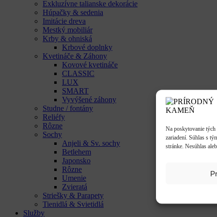
Exkluzívne talianske dekorácie
Húpačky & sedenia
Imitácie dreva
Mestký mobiliár
Krby & ohniská
Krbové doplnky
Kvetináče & Záhony
Kovové kvetináče
CLASSIC
LUX
SMART
Vyvýšené záhony
Studne / fontány
Reliéfy
Rôzne
Na poskytovanie tých 
Sochy
zariadení. Súhlas s tý
Anjeli & Sv. sochy
stránke. Nesúhlas aleb
Betlehem
Japonsko
Rôzne
Pr
Umenie
Zvieratá
Striešky & Parapety
Tienidlá & Svietidlá
Služby