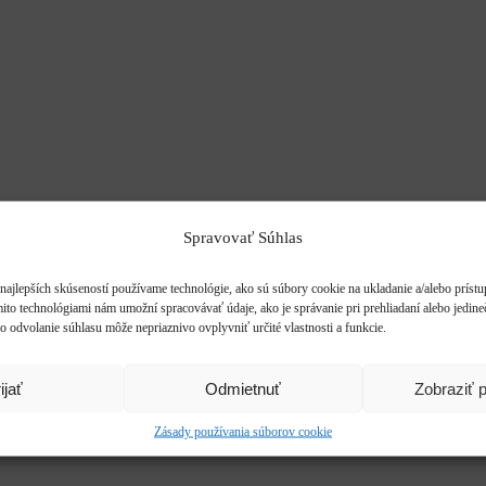
Spravovať Súhlas
najlepších skúseností používame technológie, ako sú súbory cookie na ukladanie a/alebo príst
mito technológiami nám umožní spracovávať údaje, ako je správanie pri prehliadaní alebo jedine
o odvolanie súhlasu môže nepriaznivo ovplyvniť určité vlastnosti a funkcie.
ijať
Odmietnuť
Zobraziť 
Zásady používania súborov cookie