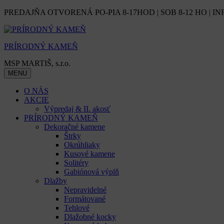
Skip
PREDAJŇA OTVORENÁ PO-PIA 8-17HOD | SOB 8-12 HO | IN
to
content
PRÍRODNÝ KAMEŇ
MSP MARTIŠ, s.r.o.
MENU
O NÁS
AKCIE
Výpredaj & II. akosť
PRÍRODNÝ KAMEŇ
Dekoračné kamene
Štrky
Okrúhliaky
Kusové kamene
Solitéry
Gabiónová výplň
Dlažby
Nepravidelné
Formátované
Tehlové
Dlažobné kocky