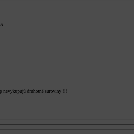
65
p nevykupujú druhotné suroviny !!!