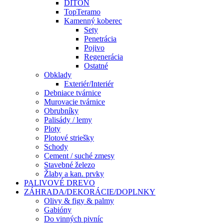
DITON
TopTeramo
Kamenný koberec
Sety
Penetrácia
Pojivo
Regenerácia
Ostatné
Obklady
Exteriér/Interiér
Debniace tvárnice
Murovacie tvárnice
Obrubníky
Palisády / lemy
Ploty
Plotové striešky
Schody
Cement / suché zmesy
Stavebné železo
Žlaby a kan. prvky
PALIVOVÉ DREVO
ZÁHRADA/DEKORÁCIE/DOPLNKY
Olivy & figy & palmy
Gabióny
Do vinných pivníc