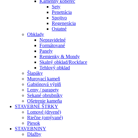
Kamenný koberec
Sety
Penetrácia
Spojivo
Regenerácia
Ostatné
Obklady
Nepravidelné
Formátované
Panely
Remienky & Mondy
Skalný obklad/Rockface
Tehlový obklad
Šlapáky
Murovací kameň
Gabiónová výplň
Lemy / parapety
Sekané obrubníky
Ošetrenie kameňa
STAVEBNÉ ŠTRKY
Lomové (drvené)
Riečne (omývané)
Piesok
STAVEBNINY
Dlažby