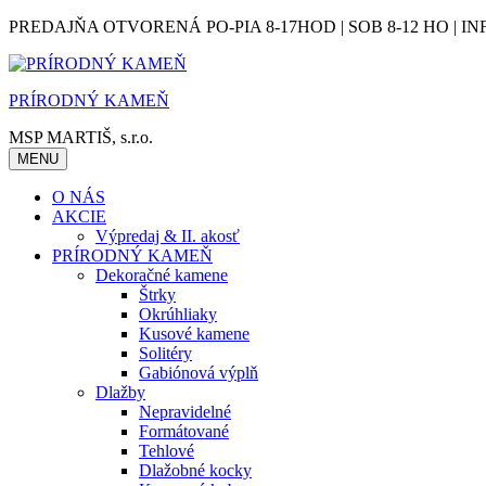
Skip
PREDAJŇA OTVORENÁ PO-PIA 8-17HOD | SOB 8-12 HO | IN
to
content
PRÍRODNÝ KAMEŇ
MSP MARTIŠ, s.r.o.
MENU
O NÁS
AKCIE
Výpredaj & II. akosť
PRÍRODNÝ KAMEŇ
Dekoračné kamene
Štrky
Okrúhliaky
Kusové kamene
Solitéry
Gabiónová výplň
Dlažby
Nepravidelné
Formátované
Tehlové
Dlažobné kocky