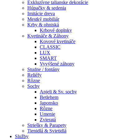
Exkluzívne talianske dekorácie
Húpačky & sedenia
Imitácie dreva
Mestký mobiliár
Krby & ohniská
Krbové doplnky
Kvetináče & Záhony
Kovové kvetináče
CLASSIC
LUX
SMART
Vyvýšené záhony
Studne / fontány
Reliéfy
Rôzne
Sochy
Anjeli & Sv. sochy
Betlehem
Japonsko
Rôzne
Umenie
Zvieratá
Striešky & Parapety
Tienidlá & Svietidlá
Služby