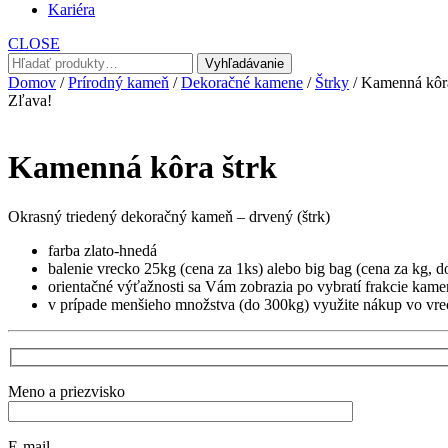
Kariéra
CLOSE
Hľadať:
Vyhľadávanie
Domov
/
Prírodný kameň
/
Dekoračné kamene
/
Štrky
/ Kamenná kôra
Zľava!
Kamenná kôra štrk
Okrasný triedený dekoračný kameň – drvený (štrk)
farba zlato-hnedá
balenie vrecko 25kg (cena za 1ks) alebo big bag (cena za kg, d
orientačné výťažnosti sa Vám zobrazia po vybratí frakcie kame
v prípade menšieho množstva (do 300kg) využite nákup vo vr
Meno a priezvisko
E-mail