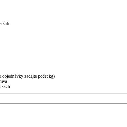
 štrk
o objednávky zadajte počet kg)
niva
eckách