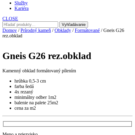
Služby
Kariéra
CLOSE
Hľadať:
Vyhľadávanie
Domov
/
Prírodný kameň
/
Obklady
/
Formátované
/ Gneis G26
rez.obklad
Gneis G26 rez.obklad
Kamenný obklad formátovaný pílením
hrúbka 0,5-3 cm
farba šedá
4x rezaný
minimálny odber 1m2
balenie na palete 25m2
cena za m2
Meno a priezvisko