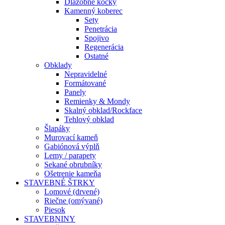
Dlažobné kocky
Kamenný koberec
Sety
Penetrácia
Spojivo
Regenerácia
Ostatné
Obklady
Nepravidelné
Formátované
Panely
Remienky & Mondy
Skalný obklad/Rockface
Tehlový obklad
Šlapáky
Murovací kameň
Gabiónová výplň
Lemy / parapety
Sekané obrubníky
Ošetrenie kameňa
STAVEBNÉ ŠTRKY
Lomové (drvené)
Riečne (omývané)
Piesok
STAVEBNINY