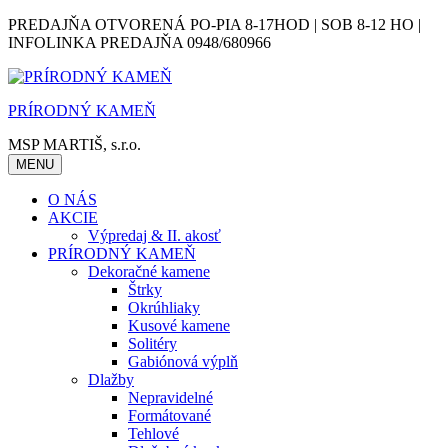
Skip
PREDAJŇA OTVORENÁ PO-PIA 8-17HOD | SOB 8-12 HO |
to
INFOLINKA PREDAJŇA 0948/680966
content
PRÍRODNÝ KAMEŇ
MSP MARTIŠ, s.r.o.
MENU
O NÁS
AKCIE
Výpredaj & II. akosť
PRÍRODNÝ KAMEŇ
Dekoračné kamene
Štrky
Okrúhliaky
Kusové kamene
Solitéry
Gabiónová výplň
Dlažby
Nepravidelné
Formátované
Tehlové