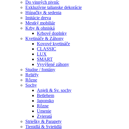
Do vinných pivníc
Exkluzívne talianske dekorácie
Húpačky & sedenia
Imitácie dreva
Mestký mobiliár
Krby & ohniská
Krbové doplnky
Kvetináče & Záhony
Kovové kvetináče
CLASSIC
LUX
SMART
Vyvýšené záhony
Studne / fontány
Reliéfy
Rôzne
Sochy
Anjeli & Sv. sochy
Betlehem
Japonsko
Rôzne
Umenie
Zvieratá
Striešky & Parapety
Tienidlá & Svietidlá