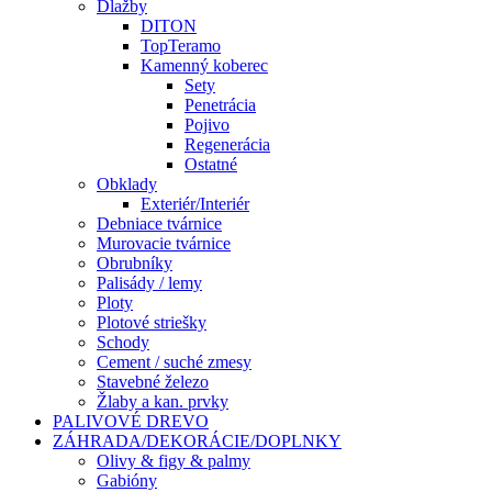
Dlažby
DITON
TopTeramo
Kamenný koberec
Sety
Penetrácia
Pojivo
Regenerácia
Ostatné
Obklady
Exteriér/Interiér
Debniace tvárnice
Murovacie tvárnice
Obrubníky
Palisády / lemy
Ploty
Plotové striešky
Schody
Cement / suché zmesy
Stavebné železo
Žlaby a kan. prvky
PALIVOVÉ DREVO
ZÁHRADA/DEKORÁCIE/DOPLNKY
Olivy & figy & palmy
Gabióny