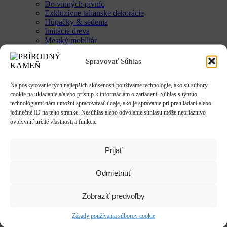
Do vinných pivníc
Exkluzívne talianske dekorácie
Húpačky & sedenia
Imitácie dreva
Mestký mobiliár
Krby & ohniská
Krbové doplnky
Spravovať Súhlas
Kvetináče & Záhony
Kovové kvetináče
Na poskytovanie tých najlepších skúseností používame technológie, ako sú súbory
CLASSIC
cookie na ukladanie a/alebo prístup k informáciám o zariadení. Súhlas s týmito
LUX
technológiami nám umožní spracovávať údaje, ako je správanie pri prehliadaní alebo
SMART
jedinečné ID na tejto stránke. Nesúhlas alebo odvolanie súhlasu môže nepriaznivo
Vyvýšené záhony
ovplyvniť určité vlastnosti a funkcie.
Studne / fontány
Reliéfy
Rôzne
Sochy
Prijať
Anjeli & Sv. sochy
Betlehem
Odmietnuť
Japonsko
Rôzne
Umenie
Zobraziť predvoľby
Zvieratá
Striešky & Parapety
Zásady používania súborov cookie
Tienidlá & Svietidlá