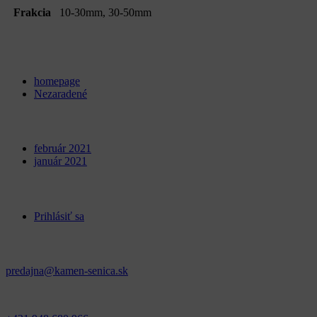
Frakcia
10-30mm, 30-50mm
Categories
homepage
Nezaradené
Archives
február 2021
január 2021
Meta
Prihlásiť sa
Kontakt
predajna@kamen-senica.sk
_ _