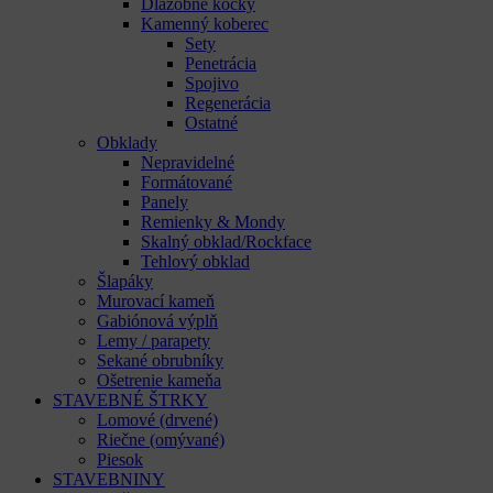
Dlažobné kocky
Kamenný koberec
Sety
Penetrácia
Spojivo
Regenerácia
Ostatné
Obklady
Nepravidelné
Formátované
Panely
Remienky & Mondy
Skalný obklad/Rockface
Tehlový obklad
Šlapáky
Murovací kameň
Gabiónová výplň
Lemy / parapety
Sekané obrubníky
Ošetrenie kameňa
STAVEBNÉ ŠTRKY
Lomové (drvené)
Riečne (omývané)
Piesok
STAVEBNINY