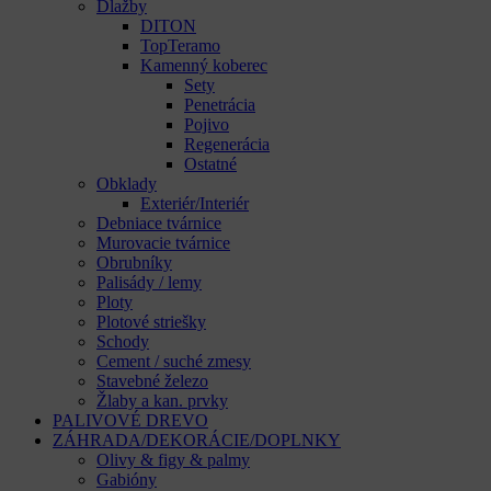
Dlažby
DITON
TopTeramo
Kamenný koberec
Sety
Penetrácia
Pojivo
Regenerácia
Ostatné
Obklady
Exteriér/Interiér
Debniace tvárnice
Murovacie tvárnice
Obrubníky
Palisády / lemy
Ploty
Plotové striešky
Schody
Cement / suché zmesy
Stavebné železo
Žlaby a kan. prvky
PALIVOVÉ DREVO
ZÁHRADA/DEKORÁCIE/DOPLNKY
Olivy & figy & palmy
Gabióny