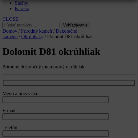
Služby
Kariéra
CLOSE
Hľadať:
Vyhľadávanie
Domov
/
Prírodný kameň
/
Dekoračné
kamene
/
Okrúhliaky
/ Dolomit D81 okrúhliak
Dolomit D81 okrúhliak
Prírodný dekoračný mramorový okrúhliak.
Meno a priezvisko
E-mail
Telefón