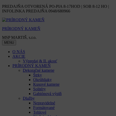
Skip
PREDAJŇA OTVORENÁ PO-PIA 8-17HOD | SOB 8-12 HO |
to
INFOLINKA PREDAJŇA 0948/680966
content
PRÍRODNÝ KAMEŇ
MSP MARTIŠ, s.r.o.
MENU
O NÁS
AKCIE
Výpredaj & II. akosť
PRÍRODNÝ KAMEŇ
Dekoračné kamene
Štrky
Okrúhliaky
Kusové kamene
Solitéry
Gabiónová výplň
Dlažby
Nepravidelné
Formátované
Tehlové