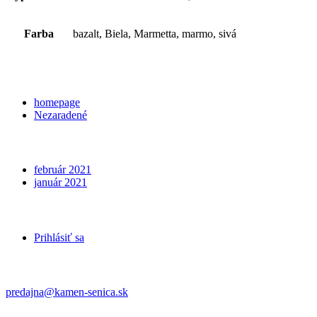
Farba
bazalt, Biela, Marmetta, marmo, sivá
Categories
homepage
Nezaradené
Archives
február 2021
január 2021
Meta
Prihlásiť sa
Kontakt
predajna@kamen-senica.sk
_ _