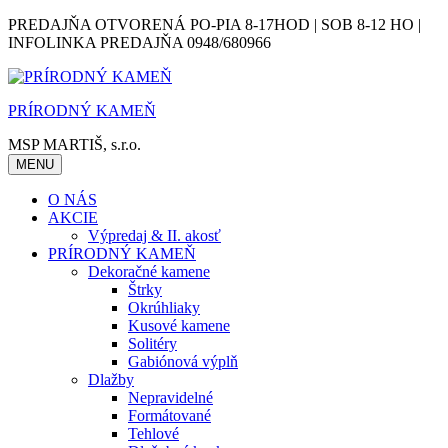
Skip
PREDAJŇA OTVORENÁ PO-PIA 8-17HOD | SOB 8-12 HO |
to
INFOLINKA PREDAJŇA 0948/680966
content
PRÍRODNÝ KAMEŇ
MSP MARTIŠ, s.r.o.
MENU
O NÁS
AKCIE
Výpredaj & II. akosť
PRÍRODNÝ KAMEŇ
Dekoračné kamene
Štrky
Okrúhliaky
Kusové kamene
Solitéry
Gabiónová výplň
Dlažby
Nepravidelné
Formátované
Tehlové