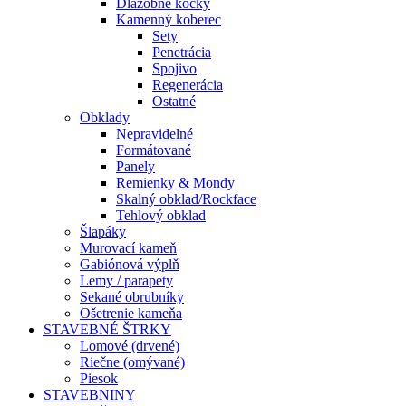
Dlažobné kocky
Kamenný koberec
Sety
Penetrácia
Spojivo
Regenerácia
Ostatné
Obklady
Nepravidelné
Formátované
Panely
Remienky & Mondy
Skalný obklad/Rockface
Tehlový obklad
Šlapáky
Murovací kameň
Gabiónová výplň
Lemy / parapety
Sekané obrubníky
Ošetrenie kameňa
STAVEBNÉ ŠTRKY
Lomové (drvené)
Riečne (omývané)
Piesok
STAVEBNINY