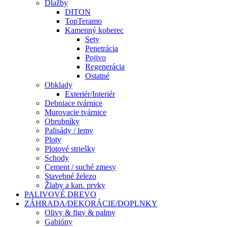
Dlažby
DITON
TopTeramo
Kamenný koberec
Sety
Penetrácia
Pojivo
Regenerácia
Ostatné
Obklady
Exteriér/Interiér
Debniace tvárnice
Murovacie tvárnice
Obrubníky
Palisády / lemy
Ploty
Plotové striešky
Schody
Cement / suché zmesy
Stavebné železo
Žlaby a kan. prvky
PALIVOVÉ DREVO
ZÁHRADA/DEKORÁCIE/DOPLNKY
Olivy & figy & palmy
Gabióny