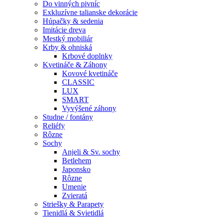
Do vinných pivníc
Exkluzívne talianske dekorácie
Húpačky & sedenia
Imitácie dreva
Mestký mobiliár
Krby & ohniská
Krbové doplnky
Kvetináče & Záhony
Kovové kvetináče
CLASSIC
LUX
SMART
Vyvýšené záhony
Studne / fontány
Reliéfy
Rôzne
Sochy
Anjeli & Sv. sochy
Betlehem
Japonsko
Rôzne
Umenie
Zvieratá
Striešky & Parapety
Tienidlá & Svietidlá