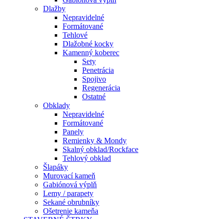
Dlažby
Nepravidelné
Formátované
Tehlové
Dlažobné kocky
Kamenný koberec
Sety
Penetrácia
Spojivo
Regenerácia
Ostatné
Obklady
Nepravidelné
Formátované
Panely
Remienky & Mondy
Skalný obklad/Rockface
Tehlový obklad
Šlapáky
Murovací kameň
Gabiónová výplň
Lemy / parapety
Sekané obrubníky
Ošetrenie kameňa