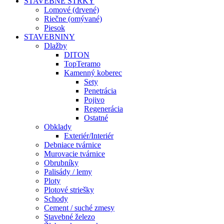
STAVEBNÉ ŠTRKY
Lomové (drvené)
Riečne (omývané)
Piesok
STAVEBNINY
Dlažby
DITON
TopTeramo
Kamenný koberec
Sety
Penetrácia
Pojivo
Regenerácia
Ostatné
Obklady
Exteriér/Interiér
Debniace tvárnice
Murovacie tvárnice
Obrubníky
Palisády / lemy
Ploty
Plotové striešky
Schody
Cement / suché zmesy
Stavebné železo