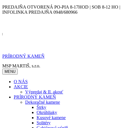
Skip
PREDAJŇA OTVORENÁ PO-PIA 8-17HOD | SOB 8-12 HO |
to
INFOLINKA PREDAJŇA 0948/680966
content
PRÍRODNÝ KAMEŇ
MSP MARTIŠ, s.r.o.
MENU
O NÁS
AKCIE
Výpredaj & II. akosť
PRÍRODNÝ KAMEŇ
Dekoračné kamene
Štrky
Okrúhliaky
Kusové kamene
Solitéry
Gabiónová výplň