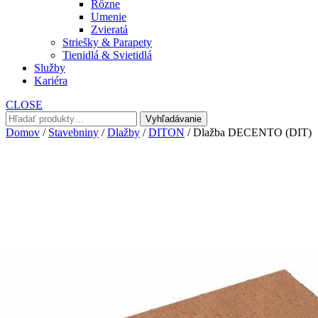
Rôzne
Umenie
Zvieratá
Striešky & Parapety
Tienidlá & Svietidlá
Služby
Kariéra
CLOSE
Hľadať:
Vyhľadávanie
Domov
/
Stavebniny
/
Dlažby
/
DITON
/ Dlažba DECENTO (DIT)