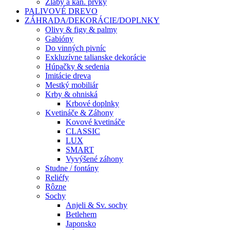
Žlaby a kan. prvky
PALIVOVÉ DREVO
ZÁHRADA/DEKORÁCIE/DOPLNKY
Olivy & figy & palmy
Gabióny
Do vinných pivníc
Exkluzívne talianske dekorácie
Húpačky & sedenia
Imitácie dreva
Mestký mobiliár
Krby & ohniská
Krbové doplnky
Kvetináče & Záhony
Kovové kvetináče
CLASSIC
LUX
SMART
Vyvýšené záhony
Studne / fontány
Reliéfy
Rôzne
Sochy
Anjeli & Sv. sochy
Betlehem
Japonsko