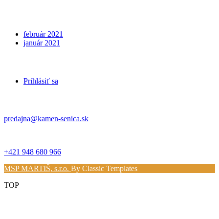
Archives
február 2021
január 2021
Meta
Prihlásiť sa
Kontakt
predajna@kamen-senica.sk
_ _
+421 948 680 966
MSP MARTIŠ, s.r.o.
By Classic Templates
TOP