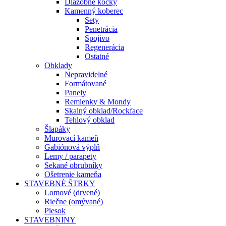
Dlažobné kocky
Kamenný koberec
Sety
Penetrácia
Spojivo
Regenerácia
Ostatné
Obklady
Nepravidelné
Formátované
Panely
Remienky & Mondy
Skalný obklad/Rockface
Tehlový obklad
Šlapáky
Murovací kameň
Gabiónová výplň
Lemy / parapety
Sekané obrubníky
Ošetrenie kameňa
STAVEBNÉ ŠTRKY
Lomové (drvené)
Riečne (omývané)
Piesok
STAVEBNINY