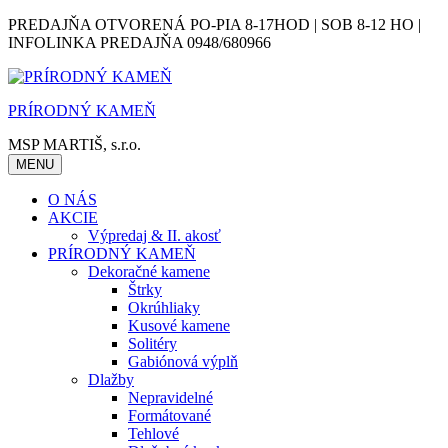
Skip
PREDAJŇA OTVORENÁ PO-PIA 8-17HOD | SOB 8-12 HO |
to
INFOLINKA PREDAJŇA 0948/680966
content
PRÍRODNÝ KAMEŇ
MSP MARTIŠ, s.r.o.
MENU
O NÁS
AKCIE
Výpredaj & II. akosť
PRÍRODNÝ KAMEŇ
Dekoračné kamene
Štrky
Okrúhliaky
Kusové kamene
Solitéry
Gabiónová výplň
Dlažby
Nepravidelné
Formátované
Tehlové