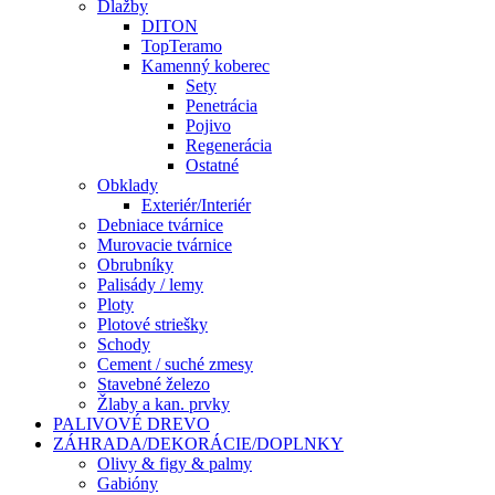
Dlažby
DITON
TopTeramo
Kamenný koberec
Sety
Penetrácia
Pojivo
Regenerácia
Ostatné
Obklady
Exteriér/Interiér
Debniace tvárnice
Murovacie tvárnice
Obrubníky
Palisády / lemy
Ploty
Plotové striešky
Schody
Cement / suché zmesy
Stavebné železo
Žlaby a kan. prvky
PALIVOVÉ DREVO
ZÁHRADA/DEKORÁCIE/DOPLNKY
Olivy & figy & palmy
Gabióny