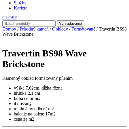
Služby
Kariéra
CLOSE
Hľadať:
Vyhľadávanie
Domov
/
Prírodný kameň
/
Obklady
/
Formátované
/ Travertín BS98
Wave Brickstone
Travertín BS98 Wave
Brickstone
Kamenný obklad formátovaný pílením
výška 7,62cm, dĺžka rôzna
hrúbka 2,1 cm
farba colormix
4x rezaný
minimálny odber 1m2
balenie na palete 17m2
cena za m2