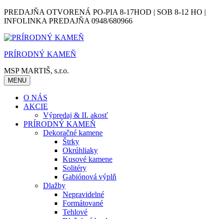
Skip
PREDAJŇA OTVORENÁ PO-PIA 8-17HOD | SOB 8-12 HO |
to
INFOLINKA PREDAJŇA 0948/680966
content
PRÍRODNÝ KAMEŇ
MSP MARTIŠ, s.r.o.
MENU
O NÁS
AKCIE
Výpredaj & II. akosť
PRÍRODNÝ KAMEŇ
Dekoračné kamene
Štrky
Okrúhliaky
Kusové kamene
Solitéry
Gabiónová výplň
Dlažby
Nepravidelné
Formátované
Tehlové