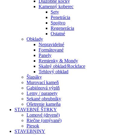
Dlažobné kocky
Kamenný koberec
Sety
Penetrácia
Spojivo
Regenerácia
Ostatné
Obklady
Nepravidelné
Formátované
Panely
Remienky & Mondy
Skalný obklad/Rockface
Tehlový obklad
Šlapáky
Murovací kameň
Gabiónová výplň
Lemy / parapety
Sekané obrubníky
Ošetrenie kameňa
STAVEBNÉ ŠTRKY
Lomové (drvené)
Riečne (omývané)
Piesok
STAVEBNINY