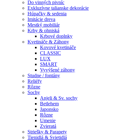
Do vinných pivníc
Exkluzívne talianske dekorácie
Húpačky & sedenia
Imitácie dreva
Mestký mobiliár
Krby & ohniská
Krbové doplnky
Kvetináče & Záhony
Kovové kvetináče
CLASSIC
LUX
SMART
Vyvýšené záhony
Studne / fontány
Reliéfy
Rôzne
Sochy
Anjeli & Sv. sochy
Betlehem
Japonsko
Rôzne
Umenie
Zvieratá
Striešky & Parapety
Tienidlá & Svietidlá